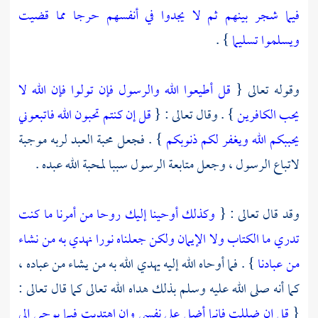
فيما شجر بينهم ثم لا يجدوا في أنفسهم حرجا مما قضيت
ويسلموا تسليما
} .
وقوله تعالى {
قل أطيعوا الله والرسول فإن تولوا فإن الله لا
يحب الكافرين
} . وقال تعالى : {
قل إن كنتم تحبون الله فاتبعوني
يحببكم الله ويغفر لكم ذنوبكم
} . فجعل محبة العبد لربه موجبة
لاتباع الرسول ، وجعل متابعة الرسول سببا لمحبة الله عبده .
وقد قال تعالى : {
وكذلك أوحينا إليك روحا من أمرنا ما كنت
تدري ما الكتاب ولا الإيمان ولكن جعلناه نورا نهدي به من نشاء
من عبادنا
} . فما أوحاه الله إليه يهدي الله به من يشاء من عباده ،
كما أنه صلى الله عليه وسلم بذلك هداه الله تعالى كما قال تعالى :
{
قل إن ضللت فإنما أضل على نفسي وإن اهتديت فبما يوحي إلي