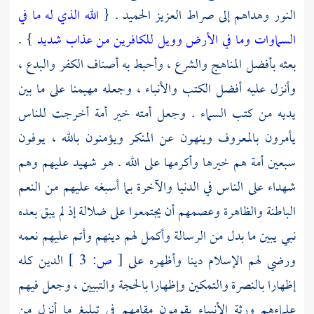
النور وهداهم إلى صراط العزيز الحميد . {
الله الذي له ما في
السماوات وما في الأرض وويل للكافرين من عذاب شديد
} .
بعثه بأفضل المناهج والشرع ، وأحبط به أصناف الكفر والبدع ،
وأنزل عليه أفضل الكتب والأنباء ، وجعله مهيمنا على ما بين
يديه من كتب السماء . وجعل أمته خير أمة أخرجت للناس
يأمرون بالمعروف وينهون عن المنكر ويؤمنون بالله ، يوفون
سبعين أمة هم خيرها وأكرمها على الله . هو شهيد عليهم وهم
شهداء على الناس في الدنيا والآخرة بما أسبغه عليهم من النعم
الباطنة والظاهرة وعصمهم أن يجتمعوا على ضلالة إذ لم يبق بعده
نبي يبين ما بدل من الرسالة وأكمل لهم دينهم وأتم عليهم نعمه
ورضي لهم الإسلام دينا وأظهره على
[
ص:
3 ]
الدين كله
إظهارا بالنصرة والتمكين وإظهارا بالحجة والتبيين ، وجعل فيهم
علماءهم ورثة الأنبياء يقومون مقامهم في تبليغ ما أنزل من