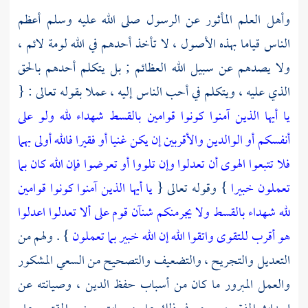
وأهل العلم المأثور عن الرسول صلى الله عليه وسلم أعظم
الناس قياما بهذه الأصول ، لا تأخذ أحدهم في الله لومة لائم ،
ولا يصدهم عن سبيل الله العظائم ; بل يتكلم أحدهم بالحق
الذي عليه ، ويتكلم في أحب الناس إليه ، عملا بقوله تعالى : {
يا أيها الذين آمنوا كونوا قوامين بالقسط شهداء لله ولو على
أنفسكم أو الوالدين والأقربين إن يكن غنيا أو فقيرا فالله أولى بهما
فلا تتبعوا الهوى أن تعدلوا وإن تلووا أو تعرضوا فإن الله كان بما
تعملون خبيرا
} وقوله تعالى {
يا أيها الذين آمنوا كونوا قوامين
لله شهداء بالقسط ولا يجرمنكم شنآن قوم على ألا تعدلوا اعدلوا
هو أقرب للتقوى واتقوا الله إن الله خبير بما تعملون
} . ولهم من
التعديل والتجريح ، والتضعيف والتصحيح من السعي المشكور
والعمل المبرور ما كان من أسباب حفظ الدين ، وصيانته عن