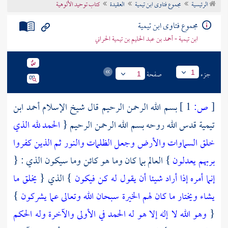
الرئيسية
مجموع فتاوى ابن تيمية
العقيدة
كتاب توحيد الألوهية
تراجم الأعلام
مجموع فتاوى ابن تيمية
ابن تيمية - أحمد بن عبد الحليم بن تيمية الحراني
جزء
صفحة
1
1
[
ص:
1 ]
بسم الله الرحمن الرحيم قال
شيخ الإسلام أحمد ابن
تيمية
قدس الله روحه بسم الله الرحمن الرحيم {
الحمد لله الذي
خلق السماوات والأرض وجعل الظلمات والنور ثم الذين كفروا
بربهم يعدلون
} العالم بما كان وما هو كائن وما سيكون الذي : {
إنما أمره إذا أراد شيئا أن يقول له كن فيكون
} الذي {
يخلق ما
يشاء ويختار ما كان لهم الخيرة سبحان الله وتعالى عما يشركون
}
{
وهو الله لا إله إلا هو له الحمد في الأولى والآخرة وله الحكم