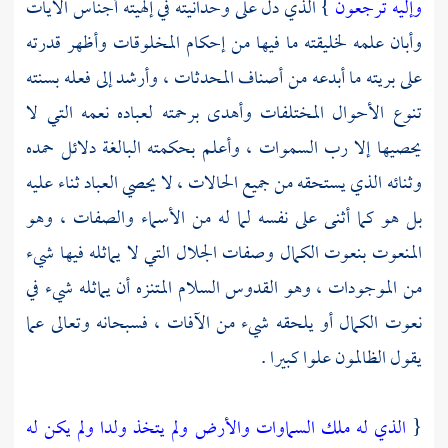
وإليه ترجعون
} الذي دل على وحدانيته في إلهيته أجناس الآيات
وأبان علمه لخليقته ما فيها من إحكام المخلوقات وأظهر قدرته
على بريته ما أبدعه من أصناف المحدثات ، وأرشد إلى فعله بسنته
تنوع الأحوال المختلفات وأهدى برحمته لعباده نعمه التي لا
يحصيها إلا رب السموات ، وأعلم بحكمته البالغة دلائل حمده
وثنائه الذي يستحقه من جميع الحالات ، لا يحصي العباد ثناء عليه
بل هو كما أثنى على نفسه لما له من الأسماء والصفات ، وهو
المنعوت بنعوت الكمال وصفات الجلال التي لا يماثله فيها شيء
من الموجودات ، وهو القدوس السلام المتنزه أن يماثله شيء في
نعوت الكمال أو يلحقه شيء من الآفات ، فسبحانه وتعالى عما
يقول الظالمون علوا كبيرا .
{
الذي له ملك السماوات والأرض ولم يتخذ ولدا ولم يكن له