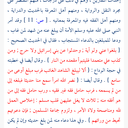
إحداث المفترين ، وهم في ذلك على درجات ، منهم المقتصر على
مجرد النقل والرواية ، ومنهم أهل المعرفة بالحديث والدراية ،
ومنهم
أهل الفقه
فيه والمعرفة بمعانيه .
[
ص:
11 ]
وقد أمر
النبي صلى الله عليه وسلم الأمة أن يبلغ عنه من شهد لمن غاب ،
ودعا للمبلغين بالدعاء المستجاب ، فقال في الحديث الصحيح :
{
بلغوا عني ولو آية ; وحدثوا عن بني إسرائيل ولا حرج ; ومن
كذب علي متعمدا فليتبوأ مقعده من النار
} . وقال أيضا في خطبته
في حجة الوداع : {
ألا ليبلغ الشاهد الغائب فرب مبلغ أوعى من
سامع
} . وقال أيضا : {
نضر الله امرأ سمع منا حديثا فبلغه إلى
من لم يسمعه ، فرب حامل فقه غير فقيه ، ورب حامل فقه إلى من
هو أفقه منه ; ثلاث لا يغل عليهن قلب مسلم : إخلاص العمل
لله ومناصحة ولاة الأمر ، ولزوم جماعة المسلمين ; فإن دعوتهم
تحيط من ورائهم
} . وفي هذا دعاء منه لمن بلغ حديثه وإن لم يكن