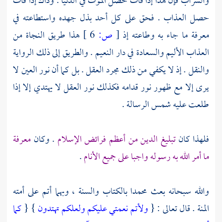
والشراب فإن هذا إذا فات حصل الموت في الدنيا . وذاك إذا فات
حصل العذاب . فحق على كل أحد بذل جهده واستطاعته في
معرفة ما جاء به وطاعته إذ
[
ص:
6 ]
هذا طريق النجاة من
العذاب الأليم والسعادة في دار النعيم . والطريق إلى ذلك الرواية
والنقل . إذ لا يكفي من ذلك مجرد العقل . بل كما أن نور العين لا
يرى إلا مع ظهور نور قدامه فكذلك نور العقل لا يهتدي إلا إذا
طلعت عليه شمس الرسالة .
فلهذا كان
تبليغ الدين من أعظم فرائض الإسلام
. وكان
معرفة
ما أمر الله به رسوله واجبا على جميع الأنام
.
والله سبحانه بعث
محمدا
بالكتاب والسنة ، وبهما أتم على أمته
المنة . قال تعالى : {
ولأتم نعمتي عليكم ولعلكم تهتدون
} {
كما