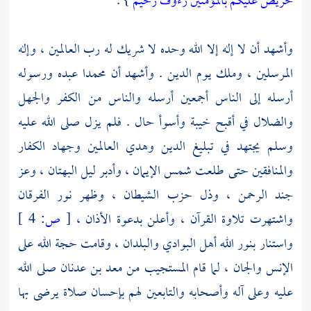
حريص عليكم بالمؤمنين رءوف رحيم
} .
وأشهد أن لا إله إلا الله وحده لا شريك له رب العالمين ، وإله
المرسلين ، وملك يوم الدين . وأشهد أن
محمدا
عبده ورسوله
أرسله إلى الناس أجمعين أرسله والناس من الكفر والجهل
والضلال في أقبح خيبة وأسوأ حال . فلم يزل صلى الله عليه
وسلم يجتهد في تبليغ الدين وهدي العالمين وجهاد الكفار
والمنافقين حتى طلعت شمس الإيمان ، وأدبر ليل البهتان ، وعز
جند الرحمن ، وذل حزب الشيطان ، وظهر نور الفرقان
واشتهرت تلاوة القرآن ، وأعلن بدعوة الأذان ،
[
ص:
4 ]
واستنار بنور الله أهل البوادي والبلدان ، وقامت حجة الله على
الإنس والجان ، لما قام المستجيب من
معد بن عدنان
صلى الله
عليه وعلى آله وأصحابه والتابعين لهم بإحسان صلاة يرضى بها