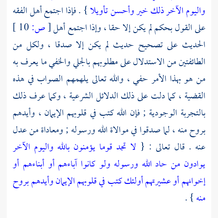
واليوم الآخر ذلك خير وأحسن تأويلا
} . فإذا اجتمع
أهل الفقه
على القول بحكم لم يكن إلا حقا ، وإذا اجتمع
أهل
[
ص:
10 ]
الحديث
على تصحيح حديث لم يكن إلا صدقا ، ولكل من
الطائفتين من الاستدلال على مطلوبهم بالجلي والخفي ما يعرف به
من هو بهذا الأمر حفي ، والله تعالى يلهمهم الصواب في هذه
القضية ، كما دلت على ذلك الدلائل الشرعية ، وكما عرف ذلك
بالتجربة الوجودية ; فإن الله كتب في قلوبهم الإيمان ، وأيدهم
بروح منه ، لما صدقوا في موالاة الله ورسوله ; ومعاداة من عدل
عنه . قال تعالى : {
لا تجد قوما يؤمنون بالله واليوم الآخر
يوادون من حاد الله ورسوله ولو كانوا آباءهم أو أبناءهم أو
إخوانهم أو عشيرتهم أولئك كتب في قلوبهم الإيمان وأيدهم بروح
منه
} .