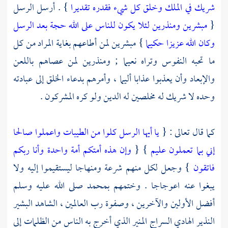
شريك في الملك وخلق كل شيء فقدره تقديرا
} . أرسل الرسل
{
مبشرين ومنذرين لئلا يكون للناس على الله حجة بعد الرسل
وكان الله عزيزا حكيما
} مبشرين لمن أطاعهم بغاية المراد من كل
ما تحبه النفوس وتراه نعيما ; ومنذرين لمن عصاهم باللعن
والإبعاد وأن يعذبوا عذابا أليما ، وأمرهم بدعاء الخلق إلى عبادته
وحده لا شريك له مخلصين له الدين ولو كره المشركون .
كما قال تعالى : {
يا أيها الرسل كلوا من الطيبات واعملوا صالحا
إني بما تعملون عليم
} {
وإن هذه أمتكم أمة واحدة وأنا ربكم
فاتقون
} وجعل لكل منهم شرعة ومنهاجا ليستقيموا إليه ولا
يبغوا عنه اعوجاجا . وختمهم
بمحمد
صلى الله عليه وسلم
أفضل الأولين والآخرين ، وصفوة رب العالمين ، الشاهد البشير
النذير الهادي السراج المنير الذي أخرج به الناس من الظلمات إلى