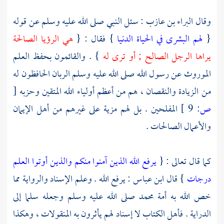
وقال
البراء بن عازب
: سئل النبي صلى الله عليه وسلم عن قوله
{
لهم البشرى في الحياة الدنيا
} فقال : {
هي الرؤيا الصالحة
يراها الرجل الصالح ; أو ترى له
} . والقائمون بحفظ العلم
الموروث عن رسول الله صلى الله عليه وسلم الربان الحافظون له
من الزيادة والنقصان ، هم من أعظم أولياء الله المتقين وحزبه
[
ص:
9 ]
المفلحين . بل لهم مزية على غيرهم من أهل الإيمان
والأعمال الصالحات .
كما قال تعالى : {
يرفع الله الذين آمنوا منكم والذين أوتوا العلم
درجات
} قال
ابن عباس
: يرفع الله . وعلم الإسناد والرواية مما
خص الله به أمة
محمد
صلى الله عليه وسلم وجعله سلما إلى
الدراية .
فأهل الكتاب
لا إسناد لهم يأثرون به المنقولات ، وهكذا