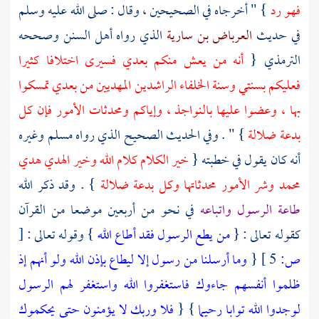
فهو رد
} " أخرجاه في الصحيحين ، وقال : صلى الله عليه وسلم
في حديث
العرباض بن سارية
الذي رواه أهل السنن وصححه
الترمذي
{
أنه من يعش منكم بعدي فسيرى اختلافا كثيرا
فعليكم بسنتي وسنة الخلفاء الراشدين المهديين من بعدي تمسكوا
بها ، وعضوا عليها بالنواجذ ، وإياكم ومحدثات الأمور فإن كل
بدعة ضلالة
} " . وفي الحديث الصحيح الذي رواه
مسلم
وغيره
أنه كان يقول في خطبته {
خير الكلام كلام الله وخير الهدي هدي
محمد وشر الأمور محدثاتها وكل بدعة ضلالة
} . وقد ذكر الله
طاعة الرسول واتباعه
في نحو من أربعين موضعا من القرآن
كقوله تعالى : {
من يطع الرسول فقد أطاع الله
} وقوله تعالى :
[
ص:
5 ]
{
وما أرسلنا من رسول إلا ليطاع بإذن الله ولو أنهم إذ
ظلموا أنفسهم جاءوك فاستغفروا الله واستغفر لهم الرسول
لوجدوا الله توابا رحيما
} {
فلا وربك لا يؤمنون حتى يحكموك