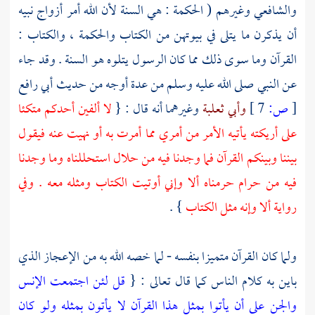
والشافعي
وغيرهم ( الحكمة : هي السنة لأن الله أمر أزواج نبيه
أن يذكرن ما يتلى في بيوتهن من الكتاب والحكمة ، والكتاب :
القرآن وما سوى ذلك مما كان الرسول يتلوه هو السنة . وقد جاء
عن النبي صلى الله عليه وسلم من عدة أوجه من حديث
أبي رافع
[
ص:
7 ]
وأبي ثعلبة
وغيرهما أنه قال : {
لا ألفين أحدكم متكئا
على أريكته يأتيه الأمر من أمري مما أمرت به أو نهيت عنه فيقول
بيننا وبينكم القرآن فما وجدنا فيه من حلال استحللناه وما وجدنا
فيه من حرام حرمناه ألا وإني أوتيت الكتاب ومثله معه . وفي
رواية ألا وإنه مثل الكتاب
} .
ولما كان القرآن متميزا بنفسه - لما خصه الله به من الإعجاز الذي
باين به كلام الناس كما قال تعالى : {
قل لئن اجتمعت الإنس
والجن على أن يأتوا بمثل هذا القرآن لا يأتون بمثله ولو كان