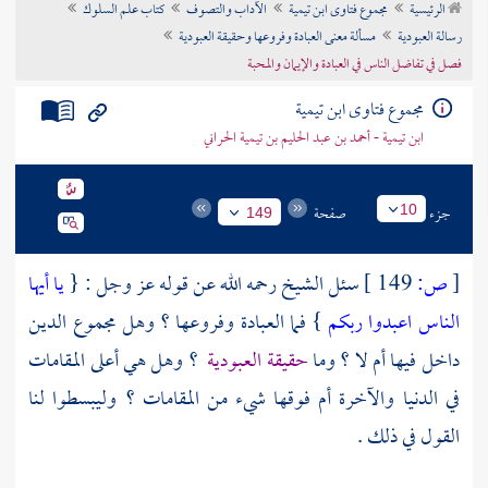
الرئيسية
مجموع فتاوى ابن تيمية
الآداب والتصوف
كتاب علم السلوك
تراجم الأعلام
رسالة العبودية
مسألة معنى العبادة وفروعها وحقيقة العبودية
فصل في تفاضل الناس في العبادة والإيمان والمحبة
مجموع فتاوى ابن تيمية
ابن تيمية - أحمد بن عبد الحليم بن تيمية الحراني
جزء
صفحة
10
149
[
ص:
149 ]
سئل الشيخ رحمه الله عن قوله عز وجل : {
يا أيها
الناس اعبدوا ربكم
} فما العبادة وفروعها ؟ وهل مجموع الدين
داخل فيها أم لا ؟ وما
حقيقة العبودية
؟ وهل هي أعلى المقامات
في الدنيا والآخرة أم فوقها شيء من المقامات ؟ وليبسطوا لنا
القول في ذلك .