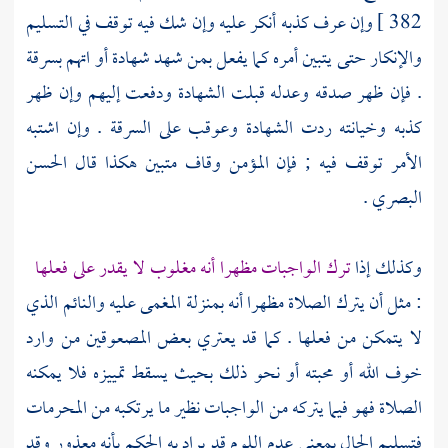
382 ]
وإن عرف كذبه أنكر عليه وإن شك فيه توقف في التسليم
والإنكار حتى يتبين أمره كما يفعل بمن شهد شهادة أو اتهم بسرقة
. فإن ظهر صدقه وعدله قبلت الشهادة ودفعت إليهم وإن ظهر
كذبه وخيانته ردت الشهادة وعوقب على السرقة . وإن اشتبه
الأمر توقف فيه ; فإن المؤمن وقاف متبين هكذا قال
الحسن
البصري
.
وكذلك إذا
ترك الواجبات مظهرا أنه مغلوب لا يقدر على فعلها
: مثل أن يترك الصلاة مظهرا أنه بمنزلة المغمى عليه والنائم الذي
لا يتمكن من فعلها . كما قد يعتري بعض المصعوقين من وارد
خوف الله أو محبته أو نحو ذلك بحيث يسقط تمييزه فلا يمكنه
الصلاة فهو فيما يتركه من الواجبات نظير ما يرتكبه من المحرمات
فتسليم الحال بمعنى عدم اللوم قد يراد به الحكم بأنه معذور وقد