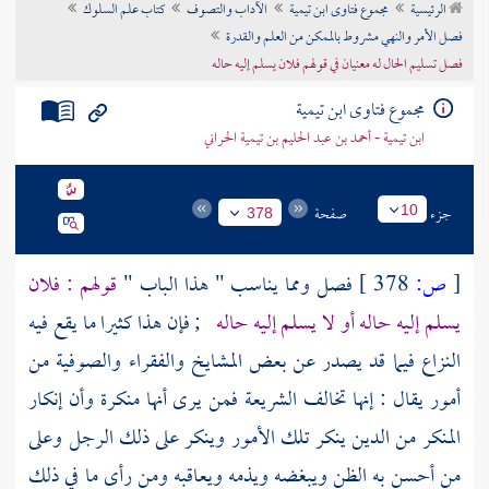
الرئيسية
مجموع فتاوى ابن تيمية
الآداب والتصوف
كتاب علم السلوك
تراجم الأعلام
فصل الأمر والنهي مشروط بالممكن من العلم والقدرة
فصل تسليم الحال له معنيان في قولهم فلان يسلم إليه حاله
مجموع فتاوى ابن تيمية
ابن تيمية - أحمد بن عبد الحليم بن تيمية الحراني
جزء
صفحة
10
378
[
ص:
378 ]
فصل ومما يناسب " هذا الباب "
قولهم : فلان
يسلم إليه حاله أو لا يسلم إليه حاله
; فإن هذا كثيرا ما يقع فيه
النزاع فيما قد يصدر عن بعض المشايخ والفقراء
والصوفية
من
أمور يقال : إنها تخالف الشريعة فمن يرى أنها منكرة وأن إنكار
المنكر من الدين ينكر تلك الأمور وينكر على ذلك الرجل وعلى
من أحسن به الظن ويبغضه ويذمه ويعاقبه ومن رأى ما في ذلك