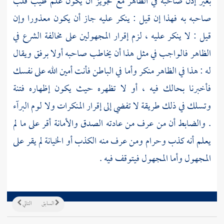
بغير إذن صاحبه في الظاهر مع تجويز أن يكون علم طيب قلب
صاحبه به فهذا إن قيل : ينكر عليه جاز أن يكون معذورا وإن
قيل : لا ينكر عليه ، لزم إقرار المجهولين على مخالفة الشرع في
الظاهر فالواجب في مثل هذا أن يخاطب صاحبه أولا برفق ويقال
له : هذا في الظاهر منكر وأما في الباطن فأنت أمين الله على نفسك
فأخبرنا بحالك فيه ، أو لا تظهره حيث يكون إظهاره فتنة
وتسلك في ذلك طريقة لا تفضي إلى إقرار المنكرات ولا لوم البرآء
. والضابط أن من عرف من عادته الصدق والأمانة أقر على ما لم
يعلم أنه كذب وحرام ومن عرف منه الكذب أو الخيانة لم يقر على
المجهول وأما المجهول فيتوقف فيه .
السابق
التالي