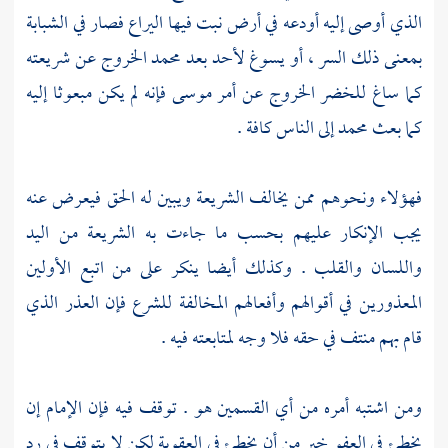
الذي أوصى إليه أودعه في أرض نبت فيها اليراع فصار في الشبابة
بمعنى ذلك السر ، أو يسوغ لأحد بعد
محمد
الخروج عن شريعته
كما ساغ
للخضر
الخروج عن أمر
موسى
فإنه لم يكن مبعوثا إليه
كما بعث
محمد
إلى الناس كافة .
فهؤلاء ونحوهم ممن يخالف الشريعة ويبين له الحق فيعرض عنه
يجب الإنكار عليهم بحسب ما جاءت به الشريعة من اليد
واللسان والقلب . وكذلك أيضا ينكر على من اتبع الأولين
المعذورين في أقوالهم وأفعالهم المخالفة للشرع فإن العذر الذي
قام بهم منتف في حقه فلا وجه لمتابعته فيه .
ومن اشتبه أمره من أي القسمين هو . توقف فيه فإن الإمام إن
يخطئ في العفو خير من أن يخطئ في العقوبة لكن لا يتوقف في رد