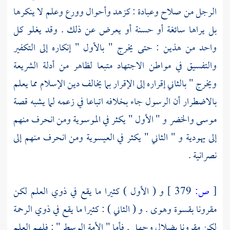
الرجل من صلاح وعبادة : كزهد وأحوال وورع وعلم لا ينكرها
بل يراها سائغة أو حسنة أو يعرض عن ذلك . وقد يغلو كل
واحد من هذين : حتى يخرج " بالأول " إنكاره إلى التكفير
والتفسيق في مواطن الاجتهاد متبعا لظاهر من أدلة الشريعة
ويخرج " بالثاني إقراره إلى الإقرار بما يخالف دين الإسلام مما يعلم
بالاضطرار أن الرسول جاء بخلافه اتباعا في زعمه لما يشبه قصة
موسى
والخضر
و " الأول " يكثر في
الموسوية
ومن انحرف منهم
إلى يهودية و " الثاني " يكثر في
العيسوية
ومن انحرف منهم إلى
نصرانية .
[
ص:
379 ]
و ( الأول ) كثيرا ما يقع في ذوي العلم لكن
مقرونا بقسوة وهوى . و ( الثاني ) : كثيرا ما يقع في ذوي الرحمة
لكن مقرونا بضلال وجهل . فأما " الأمة الوسط " : فلهم العلم