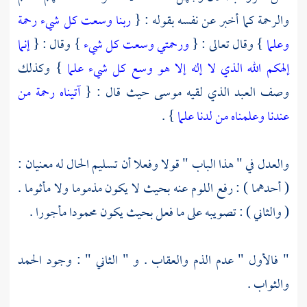
والرحمة كما أخبر عن نفسه بقوله : {
ربنا وسعت كل شيء رحمة
وعلما
} وقال تعالى : {
ورحمتي وسعت كل شيء
} وقال : {
إنما
إلهكم الله الذي لا إله إلا هو وسع كل شيء علما
} وكذلك
وصف العبد الذي لقيه
موسى
حيث قال : {
آتيناه رحمة من
عندنا وعلمناه من لدنا علما
} .
والعدل في " هذا الباب " قولا وفعلا أن تسليم الحال له معنيان :
( أحدهما ) : رفع اللوم عنه بحيث لا يكون مذموما ولا مأثوما .
( والثاني ) : تصويبه على ما فعل بحيث يكون محمودا مأجورا .
" فالأول " عدم الذم والعقاب . و " الثاني " : وجود الحمد
والثواب .