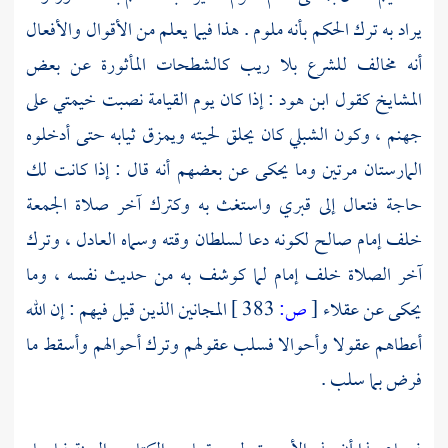
يراد به ترك الحكم بأنه ملوم . هذا فيما يعلم من الأقوال والأفعال
أنه مخالف للشرع بلا ريب كالشطحات المأثورة عن بعض
المشايخ كقول
ابن هود
: إذا كان يوم القيامة نصبت خيمتي على
جهنم ، وكون
الشبلي
كان يحلق لحيته ويمزق ثيابه حتى أدخلوه
المارستان مرتين وما يحكى عن بعضهم أنه قال : إذا كانت لك
حاجة فتعال إلى قبري واستغث به وكترك آخر صلاة الجمعة
خلف إمام صالح لكونه دعا لسلطان وقته وسماه العادل ، وترك
آخر الصلاة خلف إمام لما كوشف به من حديث نفسه ، وما
يحكى عن عقلاء
[
ص:
383 ]
المجانين الذين قيل فيهم : إن الله
أعطاهم عقولا وأحوالا فسلب عقولهم وترك أحوالهم وأسقط ما
فرض بما سلب .