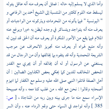
وأما الذي لا يسلم إليه حاله : فمثل أن يعرف منه أنه عاقل يتوله
ليسقط عنه اللوم ككثير من المنتسبة إلى الشيخ
أحمد بن الرفاعي
و
" اليونسية
" فيما يأتونه من المحرمات ويتركونه من الواجبات أو
يعرف منه أنه يتواجد ويتساكر في وجده ليظن به خيرا ويرفع عنه
الملام فيما يقع من الأمور المنكرة أو يعرف منه أن الحق قد تبين له
وأنه متبع لهواه أو يعرف منه تجويز الانحراف عن موجب
الشريعة المحمدية وأنه قد يتفوه بما يخالفها وأن من الرجال من قد
يستغني عن الرسول أو له أن يخالفه أو أن يجري مع القدر
المحض المخالف للدين كما يحكي بعض الكذابين الضالين : أن
أهل الصفة قاتلوا النبي صلى الله عليه وسلم مع الكفار لما انهزم
أصحابه وقالوا : نحن مع الله ، من غلب كنا معه ، وأنه صبيحة
الإسراء سمع منه ما جرى بينه وبين ربه من المناجاة ،
[
ص:
385 ]
وأنه تواجد في السماء حتى وقع الرداء عنه ، وأن السر