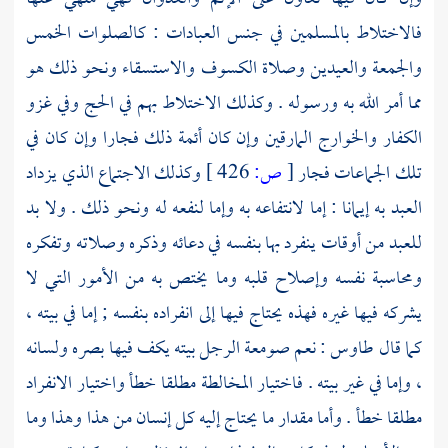
فالاختلاط بالمسلمين في جنس العبادات : كالصلوات الخمس
والجمعة والعيدين وصلاة الكسوف والاستسقاء ونحو ذلك هو
مما أمر الله به ورسوله . وكذلك الاختلاط بهم في الحج وفي غزو
الكفار
والخوارج
المارقين وإن كان أئمة ذلك فجارا وإن كان في
تلك الجماعات فجار
[
ص:
426 ]
وكذلك الاجتماع الذي يزداد
العبد به إيمانا : إما لانتفاعه به وإما لنفعه له ونحو ذلك . ولا بد
للعبد من أوقات ينفرد بها بنفسه في دعائه وذكره وصلاته وتفكره
ومحاسبة نفسه وإصلاح قلبه وما يختص به من الأمور التي لا
يشركه فيها غيره فهذه يحتاج فيها إلى انفراده بنفسه ; إما في بيته ،
كما قال
طاوس
: نعم صومعة الرجل بيته يكف فيها بصره ولسانه
، وإما في غير بيته . فاختيار المخالطة مطلقا خطأ واختيار الانفراد
مطلقا خطأ . وأما مقدار ما يحتاج إليه كل إنسان من هذا وهذا وما