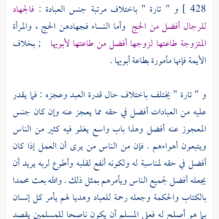
428 ]
و " تارة " باختلاف مرتبة جنس العبادة :
فالجهاد
للرجال أفضل من الحج
وأما النساء فجهادهن الحج ، والمرأة
المتزوجة طاعتها لزوجها أفضل من طاعتها لأبويها
; بخلاف
الأيمة فإنها مأمورة بطاعة أبويها .
و " تارة " يختلف باختلاف حال قدرة العبد وعجزه : فما يقدر
عليه من العبادات أفضل في حقه مما يعجز عنه وإن كان جنس
المعجوز عنه أفضل وهذا باب واسع يغلو فيه كثير من الناس
ويتبعون أهواءهم . فإن من الناس من يرى أن العمل إذا كان
أفضل في حقه لمناسبة له ولكونه أنفع لقلبه وأطوع لربه يريد أن
يجعله أفضل لجميع الناس ويأمرهم بمثل ذلك . والله بعث
محمدا
بالكتاب والحكمة وجعله رحمة للعباد وهديا لهم يأمر كل إنسان
بما هو أصلح له فعلى المسلم أن يكون ناصحا للمسلمين يقصد