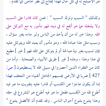
هو الأصلح له في كل حال فهذا يحتاج إلى نظر خاص كما تقدم .
وكذلك " السبب وترك السبب " : فمن
كان قادرا على السبب
ولا يشغله عما هو أنفع له في دينه فهو مأمور به مع التوكل على
الله
وهذا خير له من أن يأخذ من الناس ولو جاءه بغير سؤال ،
وسبب مثل هذا عبادة الله ، وهو مأمور أن يعبد الله ويتوكل عليه
فإن تسبب بغير نية صالحة أو لم يتوكل على الله فهو [ غير ] مطيع
في هذا وهذا ، وهذه [ غير ] طريق الأنبياء
والصحابة
. وأما من
كان من الفقراء الذين أحصروا في سبيل الله لا يستطيعون
[
ص:
427 ]
ضربا في الأرض يحسبهم الجاهل أغنياء من التعفف فهذا
إما أن يكون عاجزا عن الكسب أو قادرا عليه بتفويت ما هو فيه
أطوع لله من الكسب ففعل ما هو فيه أطوع هو المشروع في حقه
وهذا يتنوع بتنوع أحوال الناس . وقد تقدم أن الأفضل يتنوع "