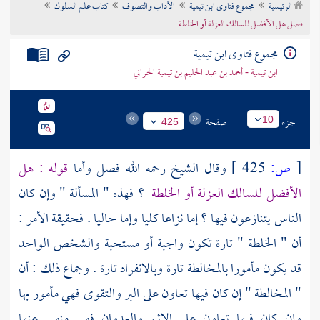
الرئيسية
مجموع فتاوى ابن تيمية
الآداب والتصوف
كتاب علم السلوك
تراجم الأعلام
فصل هل الأفضل للسالك العزلة أو الخلطة
مجموع فتاوى ابن تيمية
ابن تيمية - أحمد بن عبد الحليم بن تيمية الحراني
جزء
صفحة
10
425
[
ص:
425 ]
وقال الشيخ رحمه الله فصل وأما
قوله : هل
الأفضل للسالك العزلة أو الخلطة
؟ فهذه " المسألة " وإن كان
الناس يتنازعون فيها ؟ إما نزاعا كليا وإما حاليا . فحقيقة الأمر :
أن " الخلطة " تارة تكون واجبة أو مستحبة والشخص الواحد
قد يكون مأمورا بالمخالطة تارة وبالانفراد تارة . وجماع ذلك : أن
" المخالطة " إن كان فيها تعاون على البر والتقوى فهي مأمور بها
وإن كان فيها تعاون على الإثم والعدوان فهي منهي عنها