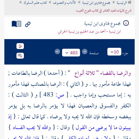
الرئيسية
مجموع فتاوى ابن تيمية
الآداب والتصوف
كتاب علم السلوك
تراجم الأعلام
شرح كلمات لعبد القادر في كتاب فتوح الغيب
مجموع فتاوى ابن تيمية
ابن تيمية - أحمد بن عبد الحليم بن تيمية الحراني
جزء
صفحة
10
483
والرضا بالقضاء " ثلاثة أنواع
" : ( أحدها ) الرضا بالطاعات ;
فهذا طاعة مأمور بها . و ( الثاني ) : الرضا بالمصائب فهذا مأمور
به : إما مستحب وإما واجب .
[
ص:
483 ]
و ( الثالث ) :
الكفر والفسوق والعصيان فهذا لا يؤمر بالرضا به بل يؤمر
ببغضه وسخطه فإن الله لا يحبه ولا يرضاه . كما قال تعالى : {
إذ
يبيتون ما لا يرضى من القول
} وقال : {
والله لا يحب الفساد
}
وقال : {
ولا يرضى لعباده الكفر
} وقال : {
فإن الله لا يحب