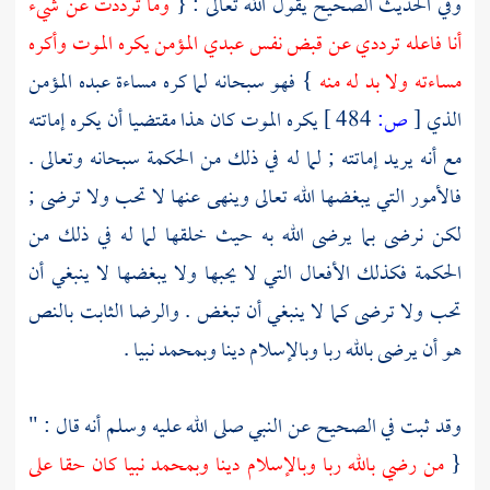
وفي الحديث الصحيح يقول الله تعالى : {
وما ترددت عن شيء
أنا فاعله ترددي عن قبض نفس عبدي المؤمن يكره الموت وأكره
مساءته ولا بد له منه
} فهو سبحانه لما كره مساءة عبده المؤمن
الذي
[
ص:
484 ]
يكره الموت كان هذا مقتضيا أن يكره إماتته
مع أنه يريد إماتته ; لما له في ذلك من الحكمة سبحانه وتعالى .
فالأمور التي يبغضها الله تعالى وينهى عنها لا تحب ولا ترضى ;
لكن نرضى بما يرضى الله به حيث خلقها لما له في ذلك من
الحكمة فكذلك الأفعال التي لا يحبها ولا يبغضها لا ينبغي أن
تحب ولا ترضى كما لا ينبغي أن تبغض . والرضا الثابت بالنص
هو أن يرضى بالله ربا وبالإسلام دينا
وبمحمد
نبيا .
وقد ثبت في الصحيح عن النبي صلى الله عليه وسلم أنه قال : "
{
من رضي بالله ربا وبالإسلام دينا
وبمحمد
نبيا كان حقا على