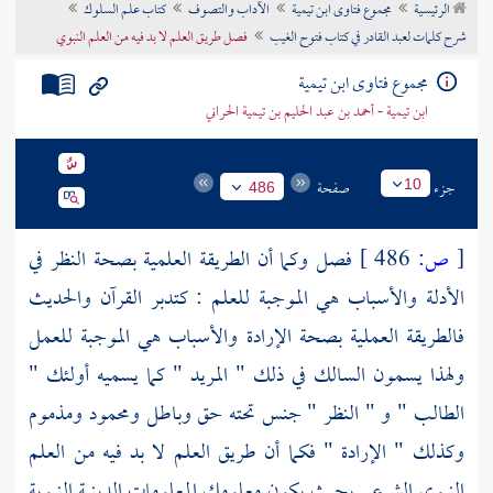
الرئيسية
مجموع فتاوى ابن تيمية
الآداب والتصوف
كتاب علم السلوك
تراجم الأعلام
شرح كلمات لعبد القادر في كتاب فتوح الغيب
فصل طريق العلم لا بد فيه من العلم النبوي
مجموع فتاوى ابن تيمية
ابن تيمية - أحمد بن عبد الحليم بن تيمية الحراني
جزء
صفحة
10
486
[
ص:
486 ]
فصل وكما أن الطريقة العلمية بصحة النظر في
الأدلة والأسباب هي الموجبة للعلم : كتدبر القرآن والحديث
فالطريقة العملية بصحة الإرادة والأسباب هي الموجبة للعمل
ولهذا يسمون السالك في ذلك " المريد " كما يسميه أولئك "
الطالب " و " النظر " جنس تحته حق وباطل ومحمود ومذموم
وكذلك " الإرادة " فكما أن طريق العلم لا بد فيه من العلم
النبوي الشرعي بحيث يكون معلومك المعلومات الدينية النبوية