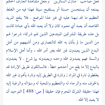
فعل صاحب " منازل السائرين " وجعل مشاهدة العارف الحكم
يمنعه أن يستحسن حسنة أو يستقبح سيئة فهذا فيه من الغلط
العظيم ما قد نبهنا عليه في غير هذا الموضع . فلا ينفع المريد
القاصد أن يعبد أي معبود كان ولا أن يعبد الله بأي عبادة كانت
بل هذه طريقة
المشركين
المبتدعين الذين لهم شركاء شرعوا لهم
من الدين ما لم يأذن به الله
كالنصارى
ومن أشبههم من أهل
البدع الذين يعبدون غير الله بغير أمر الله ، وأما أهل الإسلام
والسنة فهم يعبدون الله وحده ويعبدونه بما شرع . لا يعبدونه
بالبدع إلا ما يقع من أحدهم خطأ . فالسالكون طريق الإرادة قد
يغلطون تارة في المراد ; وتارة في الطريق إليه وتارة يألهون غير الله
بالخوف منه والرجاء له والتعظيم والمحبة له وسؤاله والرغبة إليه
فهذا حقيقة الشرك المحرم فإن حقيقة
[
ص:
488 ]
التوحيد أن
لا يعبد إلا الله .