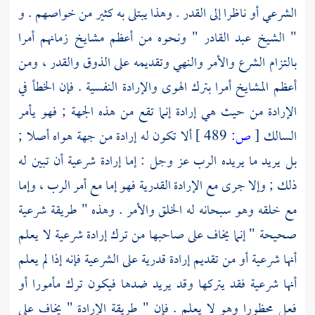
الشرعي أو ناظرا إلى القدر . وهذا يبتلى به كثير من خواصهم . و
" الشيخ
عبد القادر
" ونحوه من أعظم مشايخ زمانهم أمرا
بالتزام الشرع والأمر والنهي وتقديمه على الذوق والقدر ، ومن
أعظم المشايخ أمرا بترك الهوى والإرادة النفسية . فإن الخطأ في
الإرادة من حيث هي إرادة إنما تقع من هذه الجهة ; فهو يأمر
السالك
[
ص:
489 ]
ألا تكون له إرادة من جهة هواه أصلا ;
بل يريد ما يريده الرب عز وجل : إما إرادة شرعية أن تبين له
ذلك ; وإلا جرى مع الإرادة القدرية فهو إما مع أمر الرب ، وإما
مع خلقه وهو سبحانه له الخلق والأمر . وهذه " طريقة شرعية
صحيحة " إنما يخاف على صاحبها من ترك إرادة شرعية لا يعلم
أنها شرعية أو من تقديم إرادة قدرية على الشرعية فإنه إذا لم يعلم
أنها شرعية فقد يتركها وقد يريد ضدها فيكون ترك مأمورا أو
فعل محظورا وهو لا يعلم . فإن " طريقة الإرادة " يخاف على