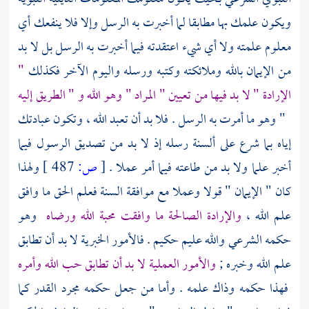
ويكون علمك بها مطابقا لما أخبرت به الرسل وإلا فلا ينفعك أي
معلوم علمته ولا أي شيء اعتقدته فيما أخبرت به الرسل بل لا بد
من الإيمان بالله وملائكته وكتبه ورسله واليوم الآخر فكذلك
"
الإرادة " لا بد فيها من تعيين " المراد " وهو الله و " الطريق إليه
" وهو ما أمرت به الرسل . فلا بد أن تعبد الله ، وتكون عبادتك
إياه بما شرع على ألسنة رسله إذ لا بد من تصديق الرسول فيما
أخبر علما ولا بد من طاعته فيما أمر عملا .
[
ص:
487 ]
ولهذا
كان " الإيمان " قولا وعملا مع موافقة السنة فعلم الحق ما وافق
علم الله ،
والإرادة الصالحة ما وافقت محبة الله ورضاه
وهو
حكمه الشرعي والله عليم حكيم . فالأمور الخبرية لا بد أن تطابق
علم الله وخبره ;
والأمور العملية لا بد أن تطابق حب الله وأمره
فهذا حكمه وذاك علمه . وأما من جعل حكمه مجرد القدر كما