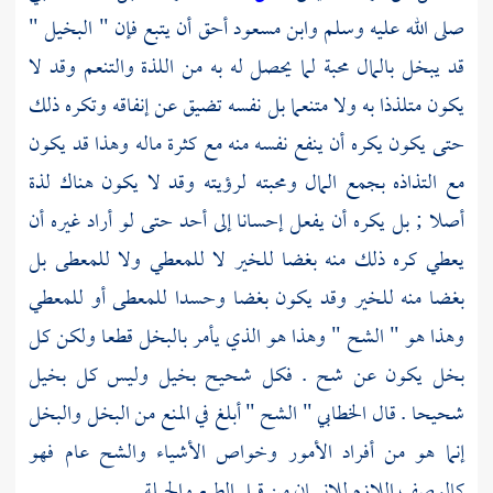
صلى الله عليه وسلم
وابن مسعود
أحق أن يتبع فإن " البخيل "
قد يبخل بالمال محبة لما يحصل له به من اللذة والتنعم وقد لا
يكون متلذذا به ولا متنعما بل نفسه تضيق عن إنفاقه وتكره ذلك
حتى يكون يكره أن ينفع نفسه منه مع كثرة ماله وهذا قد يكون
مع التذاذه بجمع المال ومحبته لرؤيته وقد لا يكون هناك لذة
أصلا ; بل يكره أن يفعل إحسانا إلى أحد حتى لو أراد غيره أن
يعطي كره ذلك منه بغضا للخير لا للمعطي ولا للمعطى بل
بغضا منه للخير وقد يكون بغضا وحسدا للمعطى أو للمعطي
وهذا هو " الشح " وهذا هو الذي يأمر بالبخل قطعا ولكن كل
بخل يكون عن شح . فكل شحيح بخيل وليس كل بخيل
شحيحا . قال
الخطابي
" الشح " أبلغ في المنع من البخل والبخل
إنما هو من أفراد الأمور وخواص الأشياء والشح عام فهو
كالوصف اللازم للإنسان من قبل الطبع والجبلة .