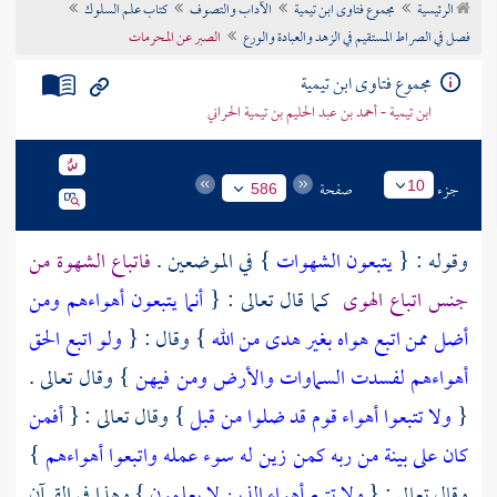
الرئيسية
مجموع فتاوى ابن تيمية
الآداب والتصوف
كتاب علم السلوك
تراجم الأعلام
فصل في الصراط المستقيم في الزهد والعبادة والورع
الصبر عن المحرمات
مجموع فتاوى ابن تيمية
ابن تيمية - أحمد بن عبد الحليم بن تيمية الحراني
جزء
صفحة
10
586
وقوله : {
يتبعون الشهوات
} في الموضعين .
فاتباع الشهوة من
جنس اتباع الهوى
كما قال تعالى : {
أنما يتبعون أهواءهم ومن
أضل ممن اتبع هواه بغير هدى من الله
} وقال : {
ولو اتبع الحق
أهواءهم لفسدت السماوات والأرض ومن فيهن
} وقال تعالى .
{
ولا تتبعوا أهواء قوم قد ضلوا من قبل
} وقال تعالى : {
أفمن
كان على بينة من ربه كمن زين له سوء عمله واتبعوا أهواءهم
}
وقال تعالى : {
ولا تتبع أهواء الذين لا يعلمون
} وهذا في القرآن