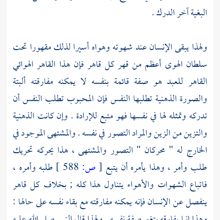
البغية آخر الدرك .
ولهذا يبقى الإنسان عند شهوته وهواه أسيرا لذلك مقهورا تحت
سلطان الهوى أعظم من قهر كل قاهر فإن هذا القاهر الهوائي
القاهر للعبد هو صفة قائمة بنفسه لا يمكنه مفارقته ألبتة
والصورة الذهنية تطلبها النفس فإن المحبوب تطلب النفس أن
تدركه وتمثله لها في نفسها فهو متبع للإرادة . وإن كانت الذهنية
والتزين من الزين والمراد التصور في نفسه . والمشتهى الموجود في
الخارج له " محركان " التصور والمشتهى ، هذا يحركه تحريك
طلب وأمر ، وهذا يأمره أن يتبع
[
ص:
588 ]
طلبه وأمره ،
فاتباع الشهوات والأهواء يتناول هذا كله ; بخلاف كل قاهر
ينفصل عن الإنسان فإنه يمكنه مفارقته مع بقاء نفسه على حالها :
وهذا إنما يفارقه بتغير صفة نفسه . ولهذا قال النبي صلى الله عليه