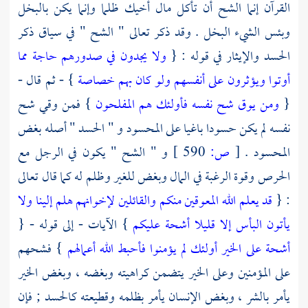
القرآن إنما الشح أن تأكل مال أخيك ظلما وإنما يكن بالبخل
وبئس الشيء البخل . وقد ذكر تعالى " الشح " في سياق ذكر
الحسد والإيثار في قوله : {
ولا يجدون في صدورهم حاجة مما
أوتوا ويؤثرون على أنفسهم ولو كان بهم خصاصة
} - ثم قال -
{
ومن يوق شح نفسه فأولئك هم المفلحون
} فمن وقي شح
نفسه لم يكن حسودا باغيا على المحسود و " الحسد " أصله بغض
المحسود .
[
ص:
590 ]
و " الشح " يكون في الرجل مع
الحرص وقوة الرغبة في المال وبغض للغير وظلم له كما قال تعالى
: {
قد يعلم الله المعوقين منكم والقائلين لإخوانهم هلم إلينا ولا
يأتون البأس إلا قليلا
أشحة عليكم
} الآيات - إلى قوله - {
أشحة على الخير أولئك لم يؤمنوا فأحبط الله أعمالهم
} فشحهم
على المؤمنين وعلى الخير يتضمن كراهيته وبغضه ، وبغض الخير
يأمر بالشر ، وبغض الإنسان يأمر بظلمه وقطيعته كالحسد ; فإن