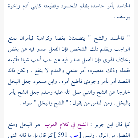
الحاسد يأمر حاسده بظلم المحسود وقطيعته كابني آدم
وإخوة
يوسف
.
" فالحسد والشح " يتضمنان بغضا وكراهية فيأمران بمنع
الواجب وبظلم ذلك الشخص فإن الفعل صدر فيه عن بغض
بخلاف الهوى فإن الفعل صدر فيه عن حب أحب شيئا فأتبعه
ففعله وذلك مقصوده أمر عدمي والعدم لا ينفع . ولكن ذاك
القصد أمر بأمر وجودي فأطيع أمره .
وابن مسعود
جعل البخل
خارجا عن الشح والنبي صلى الله عليه وسلم جعل الشح يأمر
بالبخل . ومن الناس من يقول : " الشح والبخل " سواء .
كما قال
ابن جرير
:
الشح في كلام
العرب
هو البخل ومنع
الفضل من المال . وليس
[
ص:
591 ]
كما قال بل ما قاله النبي