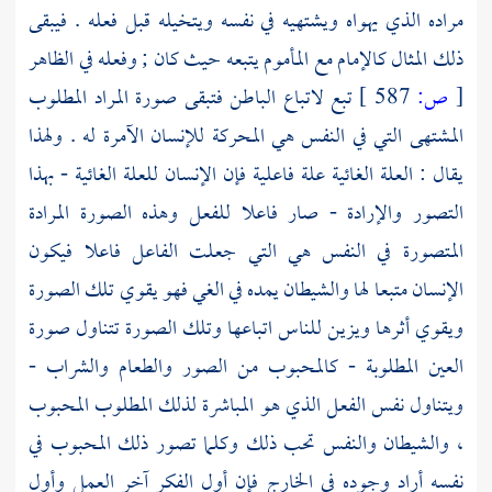
مراده الذي يهواه ويشتهيه في نفسه ويتخيله قبل فعله . فيبقى
ذلك المثال كالإمام مع المأموم يتبعه حيث كان ; وفعله في الظاهر
[
ص:
587 ]
تبع لاتباع الباطن فتبقى صورة المراد المطلوب
المشتهى التي في النفس هي المحركة للإنسان الآمرة له . ولهذا
يقال : العلة الغائية علة فاعلية فإن الإنسان للعلة الغائية - بهذا
التصور والإرادة - صار فاعلا للفعل وهذه الصورة المرادة
المتصورة في النفس هي التي جعلت الفاعل فاعلا فيكون
الإنسان متبعا لها والشيطان يمده في الغي فهو يقوي تلك الصورة
ويقوي أثرها ويزين للناس اتباعها وتلك الصورة تتناول صورة
العين المطلوبة - كالمحبوب من الصور والطعام والشراب -
ويتناول نفس الفعل الذي هو المباشرة لذلك المطلوب المحبوب
، والشيطان والنفس تحب ذلك وكلما تصور ذلك المحبوب في
نفسه أراد وجوده في الخارج فإن أول الفكر آخر العمل وأول