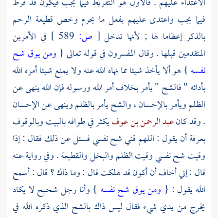
الاعتداء عليهم . فالأول هو التفريط فيما يجب فيكون قد فرط
فيما يجب واعتدى عليهم بفعل ما يحرم وخص قطيعة الرحم
بالذكر إعظاما لها ; لأنها تدخل
[
ص:
589 ]
في الأمرين
المتقدمين قبلها . وقال المفسرون في قوله تعالى {
ومن يوق شح
نفسه
} هو ألا يأخذ شيئا مما نهاه الله عنه ولا يمنع شيئا أمره الله
بأدائه " فالشح " يأمر بخلاف أمر الله ورسوله فإن الله ينهى عن
الظلم ويأمر بالإحسان ، والشح يأمر بالظلم وينهى عن الإحسان
. وقد كان
عبد الرحمن بن عوف
يكثر في طوافه
بالبيت
وبالوقوف
بعرفة
أن يقول : اللهم قني شح نفسي فسئل عن ذلك فقال : إذا
وقيت شح نفسي وقيت الظلم والبخل والقطيعة . وفي رواية عنه
قال : إني أخاف أن أكون قد هلكت قال : وما ذاك ؟ قال : أسمع
الله يقول : {
ومن يوق شح نفسه
} وأنا رجل شحيح لا يكاد
يخرج من يدي شيء فقال ليس ذاك بالشح الذي ذكره الله في