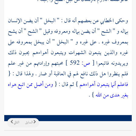
وحكى
الخطابي
عن بعضهم أنه قال : " البخل " أن يضن الإنسان
بماله و " الشح " أن يضن بماله ومعروفه وقيل " الشح " أن يشح
بمعروف غيره . على غيره و " البخل " أن يبخل بمعروفه على
غيره والذين يتبعون الشهوات ويتبعون أهواءهم يحبون ذلك
ويريدونه فاتبعوا
[
ص:
592 ]
محبتهم وإرادتهم من غير علم
فلم ينظروا هل ذلك نافع لهم في العاقبة أو ضار . ولهذا قال : {
فاعلم أنما يتبعون أهواءهم
} ثم قال : {
ومن أضل ممن اتبع هواه
بغير هدى من الله
} .
السابق
التالي