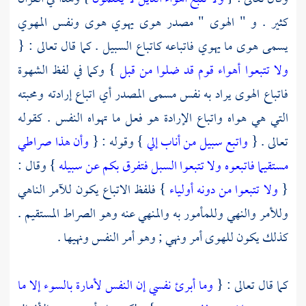
كثير . و " الهوى " مصدر هوى يهوي هوى ونفس المهوي
يسمى هوى ما يهوي فاتباعه كاتباع السبيل . كما قال تعالى : {
ولا تتبعوا أهواء قوم قد ضلوا من قبل
} وكما في لفظ الشهوة
فاتباع الهوى يراد به نفس مسمى المصدر أي اتباع إرادته ومحبته
التي هي هواه واتباع الإرادة هو فعل ما تهواه النفس . كقوله
تعالى . {
واتبع سبيل من أناب إلي
} وقوله : {
وأن هذا صراطي
مستقيما فاتبعوه ولا تتبعوا السبل فتفرق بكم عن سبيله
} وقال :
{
ولا تتبعوا من دونه أولياء
} فلفظ الاتباع يكون للآمر الناهي
وللأمر والنهي وللمأمور به والمنهي عنه وهو الصراط المستقيم .
كذلك يكون للهوى أمر ونهي ; وهو أمر النفس ونهيها .
كما قال تعالى : {
وما أبرئ نفسي إن النفس لأمارة بالسوء إلا ما