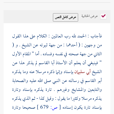
عرض الحاشية
فأجاب : الحمد لله رب العالمين : الكلام على هذا القول
من وجهين : ( أحدهما : من جهة ثبوته عن الشيخ . و (
الثاني من جهة صحته في نفسه وفساده . أما " المقام الأول
" فينبغي أن يعلم أن الأستاذ
أبا القاسم
لم يذكر هذا عن
الشيخ
أبي سليمان
بإسناد وإنما ذكره مرسلا عنه وما يذكره
أبو القاسم
في رسالته عن النبي صلى الله عليه
والصحابة
والتابعين
والمشايخ وغيرهم . تارة يذكره بإسناد وتارة
يذكره مرسلا وكثيرا ما يقول : وقيل كذا - ثم الذي يذكره
بإسناد تارة يكون إسناده
[
ص:
679 ]
صحيحا وتارة