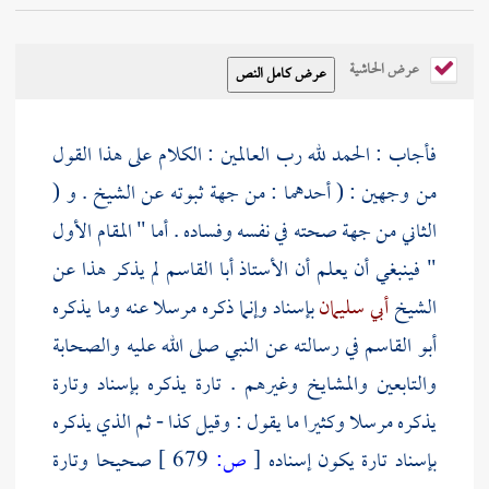
عرض الحاشية
فأجاب : الحمد لله رب العالمين : الكلام على هذا القول
من وجهين : ( أحدهما : من جهة ثبوته عن الشيخ . و (
الثاني من جهة صحته في نفسه وفساده . أما " المقام الأول
" فينبغي أن يعلم أن الأستاذ
أبا القاسم
لم يذكر هذا عن
الشيخ
أبي سليمان
بإسناد وإنما ذكره مرسلا عنه وما يذكره
أبو القاسم
في رسالته عن النبي صلى الله عليه
والصحابة
والتابعين
والمشايخ وغيرهم . تارة يذكره بإسناد وتارة
يذكره مرسلا وكثيرا ما يقول : وقيل كذا - ثم الذي يذكره
بإسناد تارة يكون إسناده
[
ص:
679 ]
صحيحا وتارة