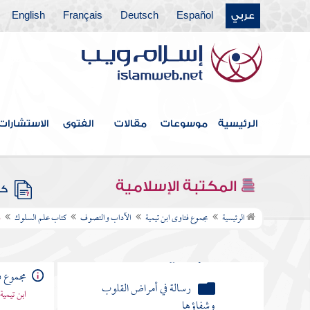
عربي
Español
Deutsch
Français
English
فهرس الكتاب
العقيدة
الرئيسية
موسوعات
مقالات
الفتوى
الاستشارات
المنطق
المكتبة الإسلامية
الآداب والتصوف
كتب
كتاب علم السلوك
الرئيسية
مجموع فتاوى ابن تيمية
الآداب والتصوف
كتاب علم السلوك
م
رسالة التحفة العراقية في
الأعمال القلبية
مجموع ف
رسالة في أمراض القلوب
ابن تيمية
وشفاؤها