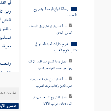
أبو الق
رسالة اتباع الرسول بصريح
وقيل كذا
المعقول
القائل 
مسألة من يقول الطرق إلى الله عدد
. فالمو
أنفاس الخلائق
المسلمين
شرح كلمات لعبد القادر في
معرفة ا
كتاب فتوح الغيب
فصل رؤيا الشيخ عبد القادر أن الله
والمصنفو
يقول من جاءنا تلقيناه من البعيد
يحتجون 
مسألة ما يشتمل عليه كتاب إحياء
بيان كون
علوم الدين وكتاب قوت القلوب
أنه قال 
الخدمات العلم
فصل المشروع المستحب في ذكر
نقلوا ما
الله ودعائه ومراتب الأذكار
تفسير الآية