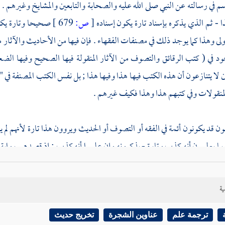
اسم
في رسالته عن النبي صلى الله عليه
والصحابة
والتابعين
والمشايخ وغيرهم . ت
 - ثم الذي يذكره بإسناد تارة يكون إسناده
[
ص:
679 ]
صحيحا وتارة يكو
أولى وهذا كما يوجد ذلك في مصنفات الفقهاء . فإن فيها من الأحاديث والآثا
جود في ( كتب الرقائق والتصوف من الآثار المنقولة فيها الصحيح وفيها الضع
 لا يتنازعون أن هذه الكتب فيها هذا وفيها هذا ; بل نفس الكتب المصنفة في " 
لمنقولات وفي كتبهم هذا وهذا فكيف غيرهم .
ن قد يكونون أئمة في الفقه أو التصوف أو الحديث ويروون هذا تارة لأنهم لم ي
بما يعلمون أنه كذب وتارة - يذكرونه وإن علموا أنه كذب : إذ قصدهم رواية
ها كذبا جائز
. وأما روايتها مع الإمساك عن ذلك رواية عمل فإنه حرام عند العل
: {
من حدث عني حديثا وهو يرى أنه كذب فهو أحد الكاذبين
} . وقد فعل كثي
ية
 رواه غيرهم وهذا يسهل إذ رووه لتعريف أنه روي لا لأجل العمل به ولا الاعتما
ترجمة علم
عناوين الشجرة
تخريج حديث