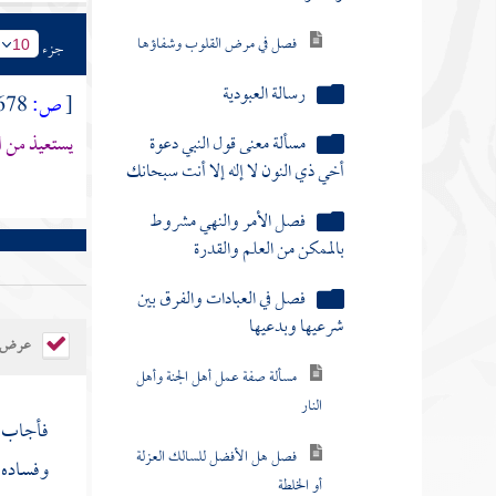
فصل في مرض القلوب وشفاؤها
جزء
10
رسالة العبودية
[
ص:
678 ]
يستعيذ من ا
مسألة معنى قول النبي دعوة
أخي ذي النون لا إله إلا أنت سبحانك
فصل الأمر والنهي مشروط
بالممكن من العلم والقدرة
فصل في العبادات والفرق بين
شرعيها وبدعيها
عرض ال
مسألة صفة عمل أهل الجنة وأهل
النار
فأجاب : 
فصل هل الأفضل للسالك العزلة
وفساده .
أو الخلطة