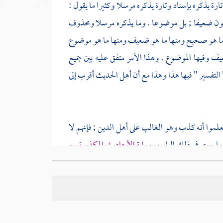
ارة يذكره بإسناد وتارة يذكره مرسلا وكثيرا ما يقول :
ن ضعيفا ; بل موضوعا . وما يذكره مرسلا ومحذوف
ر ما هو صحيح ومنها ما هو ضعيف ومنها ما هو موضوع
يف وفيها الموضوع . وهذا الأمر متفق عليه بين جميع
التفسير " فيها هذا وهذا مع أن
أهل الحديث
أقرب إلى
علموا أنه كذب وهو الغالب على أهل الدين ; فإنهم لا
 ما روي في ذلك الباب
ورواية الأحاديث المكذوبة مع
ماء كما ثبت في الصحيح عن النبي صلى الله عليه وسلم
ر من العلماء
[
ص:
680 ]
متأولين أنهم لم يكذبوا وإنما
د عليه .