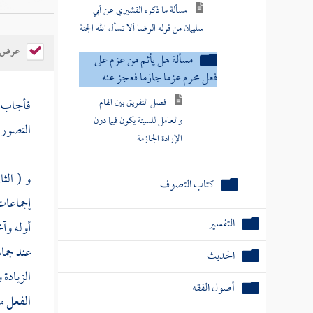
مسألة ما ذكره القشيري عن أبي
سليمان من قوله الرضا ألا تسأل الله الجنة
عرض ال
مسألة هل يأثم من عزم على
فعل محرم عزما جازما فعجز عنه
فصل التفريق بين الهام
فأجاب 
والعامل للسيئة يكون فيما دون
التصور ل
الإرادة الجازمة
و ( الث
كتاب التصوف
إجماعات
التفسير
أوله وآخ
عند جما
الحديث
الزيادة
أصول الفقه
الفعل م