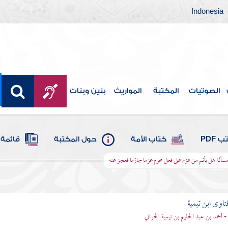
Indonesia
الصوتيات
المكتبة
المواريث
بنين وبنات
 PDF
كتاب الأمة
حول المكتبة
قائمة 
سألة هل يأثم من عزم على فعل محرم عزما جازما فعجز عنه
تاوى ابن تيمية
 - أحمد بن عبد الحليم بن تيمية الحراني