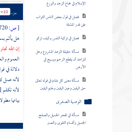
الإسلام في جماع الزهد والورع
جزء
10
فصل في قول بعض الناس الثواب
على قدر المشقة
[
ص:
720 ]
هل يأثم بمج
فصل في تزكية النفس وكيف تزكو
إن الله تجا
مسألة حقيقة الزهد المشروع وهل
العموم والع
للزاهد أن يقطع الرحم ويسيح في
الأرض
دلالة في قو
لأنه عمل لا
مسألة معنى كل مقام في قوله تعالى
حق اليقين وعين اليقين وعلم اليقين
لأنه تكلم
[
بيانها مطول
الوصية الصغرى
مسألة في الهجر الجميل والصفح
الجميل وأقسام التقوى والصبر