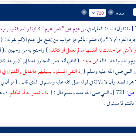
صفحة
720
ما تقول السادة العلماء في
من عزم على " فعل محرم " كالزنا والسرقة وشرب 
رد العزم أم لا ؟ وإن قلتم : يأثم فما جواب من يحتج على عدم الإثم بقوله : {
وز لأمتي عما حدثت به أنفسها ما لم تعمل أو تتكلم
} واحتج به من وجهين . ( أ
زم والهم واحد . قاله
ابن سيده
. ( الثاني أنه جعل التجاوز ممتدا إلى أن يوجد 
ل النبي صلى الله عليه وسلم {
إذ التقى المسلمان بسيفيهما فالقاتل والمقتول في ا
 مجرد قصد وأن لا دلالة في قوله صلى الله عليه وسلم في الذي قال : { لو أن لي
ص:
721 ]
والنبي صلى الله عليه وسلم قال : {
ما لم تعمل به أو تتكلم
} وهذ
ا مكشوفا مستوفى .