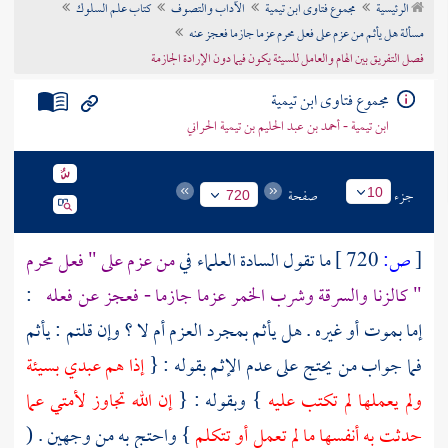
الرئيسية
مجموع فتاوى ابن تيمية
الآداب والتصوف
كتاب علم السلوك
تراجم الأعلام
مسألة هل يأثم من عزم على فعل محرم عزما جازما فعجز عنه
فصل التفريق بين الهام والعامل للسيئة يكون فيما دون الإرادة الجازمة
مجموع فتاوى ابن تيمية
ابن تيمية - أحمد بن عبد الحليم بن تيمية الحراني
جزء
صفحة
10
720
[
ص:
720 ]
ما تقول السادة العلماء في
من عزم على " فعل محرم
" كالزنا والسرقة وشرب الخمر عزما جازما - فعجز عن فعله
:
إما بموت أو غيره . هل يأثم بمجرد العزم أم لا ؟ وإن قلتم : يأثم
فما جواب من يحتج على عدم الإثم بقوله : {
إذا هم عبدي بسيئة
ولم يعملها لم تكتب عليه
} وبقوله : {
إن الله تجاوز لأمتي عما
حدثت به أنفسها ما لم تعمل أو تتكلم
} واحتج به من وجهين . (