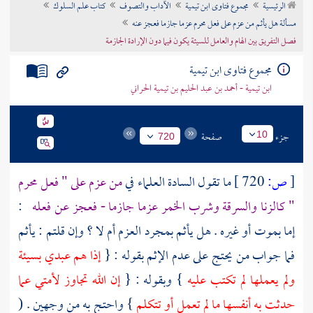
الرئيسية
مجموع فتاوى ابن تيمية
الآداب والتصوف
كتاب علم السلوك
تراجم الأعلام
مسألة هل يأثم من عزم على فعل محرم عزما جازما فعجز عنه
فصل التفريق بين الهام والعامل للسيئة يكون فيما دون الإرادة الجازمة
مجموع فتاوى ابن تيمية
ابن تيمية - أحمد بن عبد الحليم بن تيمية الحراني
جزء
صفحة
10
720
[
ص:
720 ]
ما تقول السادة العلماء في
من عزم على " فعل محرم
" كالزنا والسرقة وشرب الخمر عزما جازما - فعجز عن فعله
:
إما بموت أو غيره . هل يأثم بمجرد العزم أم لا ؟ وإن قلتم : يأثم
فما جواب من يحتج على عدم الإثم بقوله : {
إذا هم عبدي بسيئة
ولم يعملها لم تكتب عليه
} وبقوله : {
إن الله تجاوز لأمتي عما
حدثت به أنفسها ما لم تعمل أو تتكلم
} واحتج به من وجهين . (