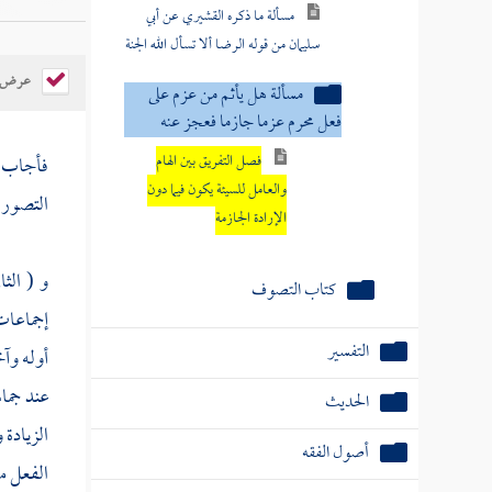
مسألة ما ذكره القشيري عن أبي
سليمان من قوله الرضا ألا تسأل الله الجنة
عرض ال
مسألة هل يأثم من عزم على
فعل محرم عزما جازما فعجز عنه
فصل التفريق بين الهام
فأجاب 
والعامل للسيئة يكون فيما دون
التصور ل
الإرادة الجازمة
و ( الث
كتاب التصوف
إجماعات
التفسير
أوله وآخ
عند جما
الحديث
الزيادة
أصول الفقه
الفعل م