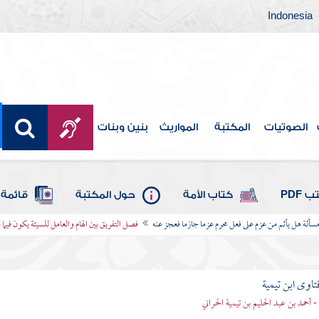
Indonesia
الصوتيات
المكتبة
المواريث
بنين وبنات
 PDF
كتاب الأمة
حول المكتبة
قائمة 
سألة هل يأثم من عزم على فعل محرم عزما جازما فعجز عنه
فصل التفريق بين الهام والعامل للسيئة يكون فيما 
تاوى ابن تيمية
 - أحمد بن عبد الحليم بن تيمية الحراني