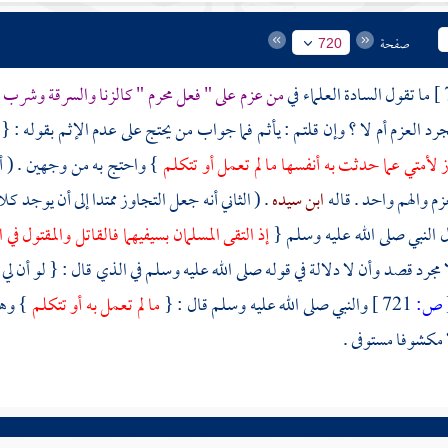
صفحة
720
ما تقول السادة العلماء في
من عزم على " فعل محرم " كالزنا والسرقة وشرب 
رد العزم أم لا ؟ وإن قلتم : يأثم فما جواب من يحتج على عدم الإثم بقوله : {
وز لأمتي عما حدثت به أنفسها ما لم تعمل أو تتكلم
} واحتج به من وجهين . ( أ
زم والهم واحد . قاله
ابن سيده
. ( الثاني أنه جعل التجاوز ممتدا إلى أن يوجد 
ل النبي صلى الله عليه وسلم {
إذ التقى المسلمان بسيفيهما فالقاتل والمقتول في ا
 مجرد قصد وأن لا دلالة في قوله صلى الله عليه وسلم في الذي قال : { لو أن لي
ص:
721 ]
والنبي صلى الله عليه وسلم قال : {
ما لم تعمل به أو تتكلم
} وهذ
ا مكشوفا مستوفى .