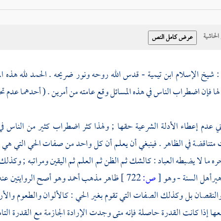
حاشية
: شيخ الإسلام
ابن تيمية
- قدس الله روحه ونور ضريحه . الحمد لله هذه ال
ها فإن اضطراب الناس في هذه المسائل وقع عامته من أمرين . ( أحدهما عدم تح
اني عدم إعطاء الأدلة الشرعية حقها ; ولهذا كثر اضطراب كثير من الناس ف
 متناقضة في الظاهر . فينبغي أن يعلم أن كل واحد من صفات الحي التي هي ال
ره ما لا يضبطه العباد : كالشك ثم الظن ثم العلم ثم اليقين ومراتبه ; وكذلك
هير
أهل السنة
- وهو
[
ص:
722 ]
ظاهر مذهب
أحمد
وهو أصح الروايتين عنه
 والنقصان بل وكذلك الصفات التي تقوم بغير الحي : كالألوان والطعوم والأر
عها إذا كانت القدرة حاصلة فإنه متى وجدت الإرادة الجازمة مع القدرة الت