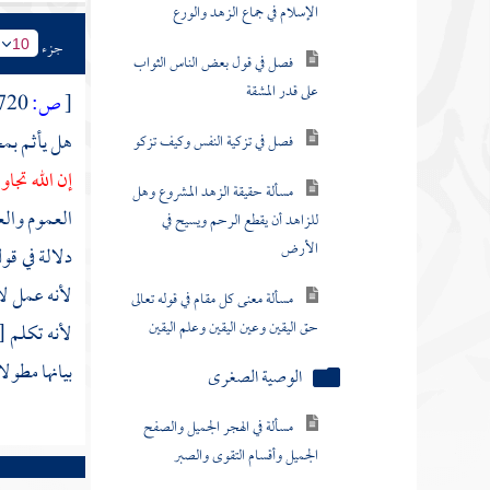
الإسلام في جماع الزهد والورع
جزء
10
فصل في قول بعض الناس الثواب
على قدر المشقة
[
ص:
720 ]
هل يأثم بمج
فصل في تزكية النفس وكيف تزكو
إن الله تجا
مسألة حقيقة الزهد المشروع وهل
العموم والع
للزاهد أن يقطع الرحم ويسيح في
الأرض
دلالة في قو
لأنه عمل لا
مسألة معنى كل مقام في قوله تعالى
حق اليقين وعين اليقين وعلم اليقين
لأنه تكلم
[
بيانها مطول
الوصية الصغرى
مسألة في الهجر الجميل والصفح
الجميل وأقسام التقوى والصبر