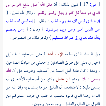
[
ص:
17 ]
فتبين بذلك : أن
ذكر الله أصل لدفع الوسواس
الذي هو مبدأ كل كفر وجهل وفسق وظلم
. وقال الله تعالى : {
إن عبادي ليس لك عليهم سلطان
} وقال : {
إنه ليس له سلطان
على الذين آمنوا وعلى ربهم يتوكلون
} وقال : {
ومن يعتصم
بالله فقد هدي إلى صراط مستقيم
} ونحو ذلك من النصوص .
وفي الدعاء الذي علمه
الإمام أحمد
لبعض أصحابه : يا دليل
الحيارى دلني على طريق الصادقين واجعلني من عبادك الصالحين
. ولهذا : كان عامة أهل السنة من أصحابنا وغيرهم على أن
الله
يسمى دليلا
ومنع
ابن عقيل
وكثير من أصحاب
الأشعري
أن
يسمى دليلا ; لاعتقادهم أن الدليل هو ما يستدل به وأن الله هو
الدال وهذا الذي قالوه بحسب ما غلب في عرف استعمالهم من
الفرق بين الدال والدليل . وجوابه من وجهين : -