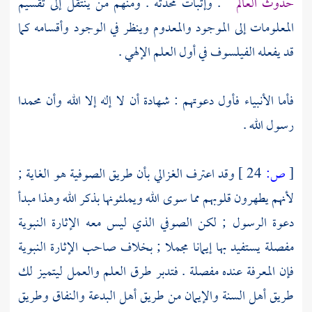
حدوث العالم
. وإثبات محدثه . ومنهم من ينتقل إلى تقسيم
المعلومات إلى الموجود والمعدوم وينظر في الوجود وأقسامه كما
قد يفعله الفيلسوف في أول العلم الإلهي .
فأما الأنبياء فأول دعوتهم : شهادة أن لا إله إلا الله وأن
محمدا
رسول الله .
[
ص:
24 ]
وقد اعترف
الغزالي
بأن طريق
الصوفية
هو الغاية ;
لأنهم يطهرون قلوبهم مما سوى الله ويملئونها بذكر الله وهذا مبدأ
دعوة الرسول ; لكن الصوفي الذي ليس معه الإثارة النبوية
مفصلة يستفيد بها إيمانا مجملا ; بخلاف صاحب الإثارة النبوية
فإن المعرفة عنده مفصلة . فتدبر طرق العلم والعمل ليتميز لك
طريق أهل السنة والإيمان من طريق أهل البدعة والنفاق وطريق