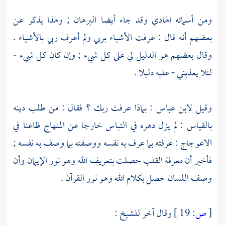
ومن أسمائه الهادي وقد جاء أيضا البرهان ; ولهذا يذكر عن
بعضهم أنه قال : عرفت الأشياء بربي ولم أعرف ربي بالأشياء .
وقال بعضهم هو الدليل لي على كل شيء ; وإن كان كل شيء -
لئلا يعذبني - عليه دليلا .
وقيل
لابن عباس
: بماذا عرفت ربك ؟ فقال : من طلب دينه
بالقياس : لم يزل دهره في التباس خارجا عن المنهاج ظاعنا في
الاعوجاج : عرفته بما عرف به نفسه ووصفته بما وصف به نفسه ;
فأخبر أن معرفة القلب حصلت بتعريف الله وهو نور الإيمان وأن
وصف اللسان حصل بكلام الله وهو نور القرآن .
[
ص:
19 ]
وقال آخر للشيخ :