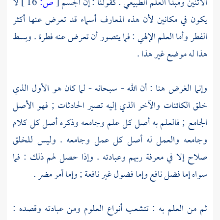
الاثنين ومبدأ العلم الطبيعي . كقولنا : إن الجسم
[
ص:
16 ]
لا
يكون في مكانين لأن هذه المعارف أسماء قد تعرض عنها أكثر
الفطر وأما العلم الإلهي : فما يتصور أن تعرض عنه فطرة . وبسط
هذا له موضع غير هذا .
وإنما الغرض هنا : أن الله - سبحانه - لما كان هو الأول الذي
خلق الكائنات والآخر الذي إليه تصير الحادثات ; فهو الأصل
الجامع ; فالعلم به أصل كل علم وجامعه وذكره أصل كل كلام
وجامعه والعمل له أصل كل عمل وجامعه . وليس للخلق
صلاح إلا في معرفة ربهم وعبادته . وإذا حصل لهم ذلك : فما
سواه إما فضل نافع وإما فضول غير نافعة ; وإما أمر مضر .
ثم من العلم به : تتشعب أنواع العلوم ومن عبادته وقصده :