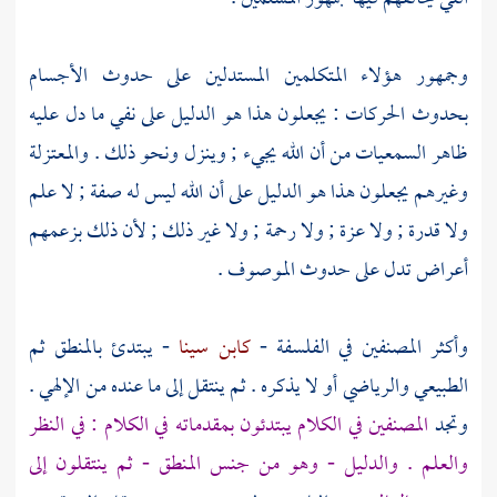
وجمهور هؤلاء
المتكلمين
المستدلين على حدوث الأجسام
بحدوث الحركات : يجعلون هذا هو الدليل على نفي ما دل عليه
ظاهر السمعيات من أن الله يجيء ; وينزل ونحو ذلك .
والمعتزلة
وغيرهم يجعلون هذا هو الدليل على أن الله ليس له صفة ; لا علم
ولا قدرة ; ولا عزة ; ولا رحمة ; ولا غير ذلك ; لأن ذلك بزعمهم
أعراض تدل على حدوث الموصوف .
وأكثر المصنفين في الفلسفة -
كابن سينا
- يبتدئ بالمنطق ثم
الطبيعي والرياضي أو لا يذكره . ثم ينتقل إلى ما عنده من الإلهي .
وتجد
المصنفين في الكلام يبتدئون بمقدماته في الكلام : في النظر
والعلم . والدليل - وهو من جنس المنطق - ثم ينتقلون إلى