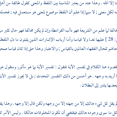
إلا الله . وهذا عند من يعتبر المناسبة بين اللفظ والمعنى كقول طائفة من
أهل
كل معنى ; لا سيما إذا علم أن اللفظ موضوع لمعنى هو مستعمل فيه ; فحمله ع
خالفا لما علم من الشريعة فهو دأب
القرامطة
وإن لم يكن مخالفا فهو حال كثير 
28 ]
عليها نصا ولا قياسا وأما أرباب الإشارات الذين يثبتون ما دل اللفظ
الهم كحال الفقهاء العالمين بالقياس ; والاعتبار وهذا حق إذا كان قياسا صحيحا
مقصود هنا الكلام في تفسير الآية فنقول : تفسير الآية بما هو مأثور ومنقول 
 أريد به وجهه . هو أحسن من ذلك التفسير المحدث ; بل لا يجوز تفسير الآية
ضها يشير إلى البطلان .
 لم يقل كل شيء هالك إلا من جهته إلا من وجهه ولكن قال إلا وجهه . وهذا يق
 كل ما سوى وجوده هالك فيقتضي أن تكون المخلوقات هالكة . وليس الأمر ك