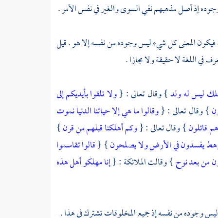
جوده إذ أصل مذهبهم نفي السوى والغير في نفس الأمر .
ه . فيكون المعنى كل شيء ليس وجوده من نفسه إلا هو . قيل
 في اللغة لا حقيقة ولا مجازا .
هلك ليس له ولد
} وقال تعالى : {
ولا تلقوا بأيديكم إلى
ون
} وقال تعالى : {
وقالوا ما هي إلا حياتنا الدنيا نموت
 هم قائلون
} وقال تعالى : {
وكم أهلكنا قبلهم من قرن
}
ة رهط يفسدون في الأرض ولا يصلحون
} {
قالوا تقاسموا
ون من بعد نوح
} وقالت الملائكة : {
إنا مهلكو أهل هذه
نه ليس وجوده من نفسه إذ جميع المخلوقات تشترك في هذا .