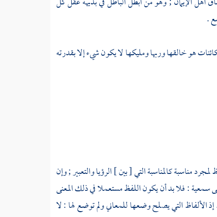
اق أهل الإيمان ; وهو من أبطل الباطل في بديهة عقل كل
ع .
كائنات هو خالقها وربها ومليكها لا يكون شيء إلا بقدرته
رد مناسبة كالمناسبة التي [ بين ] الرؤيا والتعبير ; وإن
نى سمعية : فلا بد أن يكون اللفظ مستعملا في ذلك المعنى
ذ الألفاظ التي يصلح وضعها للمعاني ولم توضع لها : لا