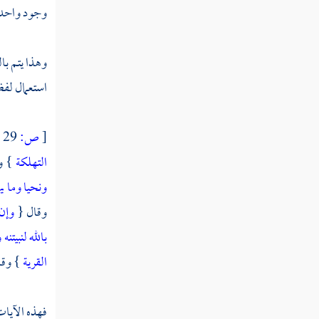
وجود واحد ف
وهذا يتم با
استعمال لفظ
[
ص:
29 ]
التهلكة
} و
ونحيا وما يه
وقال {
وإن 
بالله لنبيتن
القرية
} وقا
فهذه الآيات