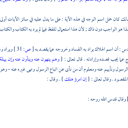
لك كان حمل اسم الوجه في هذه الآية : على ما يدل عليه في سائر الآيات أول
ذا هو الواجب دون ذاك ; لأن هذا استعمال للفظ فيما لم يرد به الكتاب والكتاب
س : أن اسم الهلاك يراد به الفساد وخروجه عما يقصد به
[
ص:
31 ]
ويراد وه
عما يجب قصده وإرادته . قال تعالى : {
وهم ينهون عنه وينأون عنه وإن يهل
لرسول ونأيهم عنه ومعلوم أن من نأى عن اتباع الرسول ونهى غيره عنه - وهو
لمقصود . وقال تعالى : {
إن امرؤ هلك
} . وقال :
وقال قدس الله روحه :