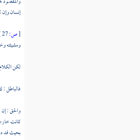
والمقصود هن
إنسان وإن ك
[
ص:
27 ]
ومشيئته وخل
لكن الكلام ه
فالباطل : لا
والحق : إن 
كانت خارجة
بحيث قد دل 