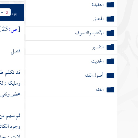
العقيدة
جزء
2
المنطق
[
ص:
25 ]
الآداب والتصوف
التفسير
فصل
الحديث
قد تكلم طا
أصول الفقه
ومليكه ; ل
الفقه
محض ونفي صر
ثم منهم من
وجود الكائن
لا يتميز بح