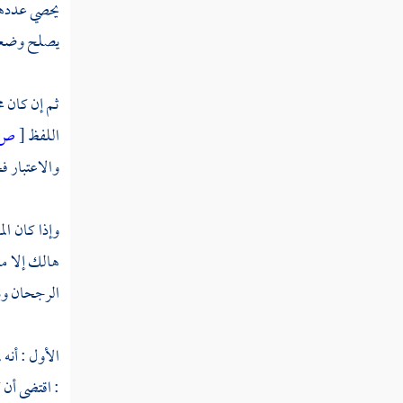
يحصي عددها 
يصلح وضعه ل
ثم إن كان م
اللفظ
[
ص:
والاعتبار فح
وإذا كان ال
هالك إلا ما
الرجحان وبع
الأول : أنه
: اقتضى أن