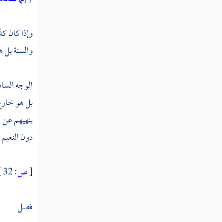
وإذا كان كذ
والسنة بل ه
الوجه الساد
بل هو خارج 
بنهيهم عن ا
دون النعيم ا
[
ص:
32 ]
فصل