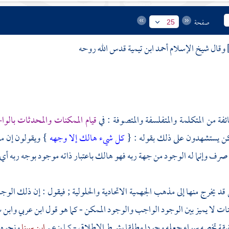
صفحة
25
وقال شيخ الإسلام
أحمد ابن تيمية
قدس الله روحه
ئفة من
المتكلمة والمتفلسفة والمتصوفة
: في
قيام الممكنات والمحدثات بالو
كن يستشهدون على ذلك بقوله : {
كل شيء هالك إلا وجهه
} ويقولون إن مع
ف وإنما له الوجود من جهة ربه فهو هالك باعتبار ذاته موجود بوجه ربه أي
 قد يخرج منها إلى مذهب
الجهمية الاتحادية والحلولية
; فيقول : إن ذلك الوج
ات لا يميز بين الوجود الواجب والوجود الممكن - كما هو قول
ابن عربي
وابن 
قيقة تخصه سواء جعله وجودا مطلقا بشرط الإطلاق - كما يزعم
ابن سينا
ونحوه 