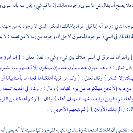
لا يصح أن يقال كل ما سوى وجوده هالك إذ ما ثم شيء يخبر عنه بأنه سوى و
لوجه الثاني : وهو أنه إذا قيل المراد بالهالك الممكن الذي لا وجود له من جهت
 الهالك في الشيء الموجود المخلوق لأجل أن وجوده من ربه لا من نفسه : لا يعرف
والقرآن قد فرق في اسم الهلاك بين شيء وشيء . فقال تعالى : {
إن امرؤ 
قال تعالى : {
وهم ينهون عنه وينأون عنه وإن يهلكون إلا أنفسهم وما يشعر
لكنا إلا الدهر
} وقال تعالى : {
وكم من قرية أهلكناها فجاءها بأسنا بياتا أو
من قرية إلا نحن مهلكوها قبل يوم القيامة
} وقال : {
وكان في المدينة تسع
ه وأهله ثم لنقولن لوليه ما شهدنا مهلك أهله
} وقال : {
وكم أهلكنا من القر
ل : {
ألم نهلك الأولين
} {
ثم نتبعهم الآخرين
} .
 : تقتضي أن الهلاك استحالة وفساد في الشيء الموجود كما سنبينه لا أنه يعني أ