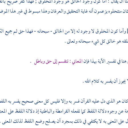
ا أن يقال : أما كون وجود الخالق هو وجود المخلوق ; فهذا كفر صريح باتف
ان منتحلوه يزعمون أنه غاية التحقيق والعرفان وهذا مبسوط في غير هذا الموض
وأما كون المخلوق لا وجود له إلا من الخالق - سبحانه - فهذا حق ثم جميع ال
قه هو خالق كل شيء سبحانه وتعالى .
نا في تفسير الآية بهذا فإن
المعاني : تنقسم إلى حق وباطل
.
 يجوز أن يفسر به كلام الله .
كان هو الذي دل عليه القرآن فسر به وإلا فليس كل معنى صحيح يفسر به اللفظ لمج
 عن وجوه دلالة اللفظ كما تفعله
القرامطة والباطنية
إذ دلالة اللفظ على المع
على المعنى به لا يكتفي في ذلك بمجرد أن يصلح وضع اللفظ لذلك المعنى . إ