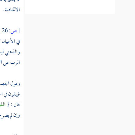
الاتحادية
.
[
ص:
26 ]
في الأعيان 
والذهني ليس
الرب على ال
وقول
الجهم
فيبقون في ا
قال : {
الل
وإن لم يصرح