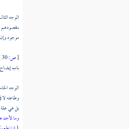
الوجه الثال
مقصودهم أن 
موجود وإن و
[
ص:
30 ]
باب إيضاح ا
الوجه الخام
وطاعته لا ف
بل هي علة ف
وما لأحد ع
{
إنما نطعم