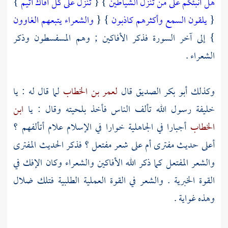
هل أنبئكم على من تنزل الشياطين
} {
تنزل على كل أفاك أثيم
}
{
يلقون السمع وأكثرهم كاذبون
} {
والشعراء يتبعهم الغاوون
} إلى آخر السورة فذكر الأفاكين ; وهم المسفسطون وذكر
الشعراء .
وكذلك
أبو بكر الصديق
قال
لعمر بن الخطاب
لما قال له : يا
خليفة رسول الله تألف الناس فأخذ بلحيته وقال : يا
ابن
الخطاب
أجبارا في الجاهلية خوارا في الإسلام علام أتألفهم ؟
أعلى حديث مفترى أم على شعر مفتعل ؟ فذكر الحديث المفترى
والشعر المفتعل كما ذكر الله الأفاكين والشعراء وكان الإفك في
القوة الخبرية . والشعر في القوة العملية الطلبية فتلك ضلال
وهذه غواية .