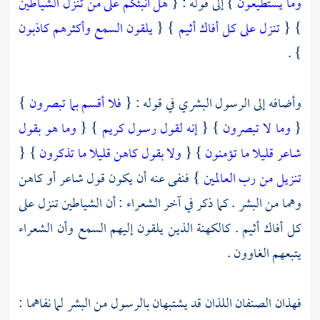
وما يستطيعون
} إلى قوله : {
هل أنبئكم على من تنزل الشياطين
} {
تنزل على كل أفاك أثيم
} {
يلقون السمع وأكثرهم كاذبون
} .
وأضافه إلى الرسول البشري في قوله : {
فلا أقسم بما تبصرون
}
{
وما لا تبصرون
} {
إنه لقول رسول كريم
} {
وما هو بقول
شاعر قليلا ما تؤمنون
} {
ولا بقول كاهن قليلا ما تذكرون
} {
تنزيل من رب العالمين
} فنفى عنه أن يكون قول شاعر أو كاهن
وهما من البشر . كما ذكر في آخر الشعراء : أن الشياطين تنزل على
كل أفاك أثيم . كالكهنة الذين يلقون إليهم السمع وأن الشعراء
يتبعهم الغاوون .
فهذان الصنفان اللذان قد يشتبهان بالرسول من البشر لما نفاهما :