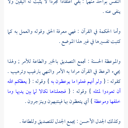
النفس بواحد منهما : بقي اعتقادا مجردا لا يثبت له اليقين ولا
ينفى عنه .
وأما الحكمة في القرآن : فهي معرفة الحق وقوله والعمل به كما
كتبت تفسيرها في غير هذا الموضع .
والموعظة الحسنة : تجمع التصديق بالخبر والطاعة للأمر ; ولهذا
يجيء الوعظ في القرآن مرادا به الأمر والنهي بترغيب وترهيب .
كقوله : {
ولو أنهم فعلوا ما يوعظون به
} وقوله : {
يعظكم الله
أن تعودوا لمثله
} وقوله : {
فجعلناها نكالا لما بين يديها وما
خلفها وموعظة
} أي يتعظون بها فينتبهون وينزجرون .
وكذلك الجدل الأحسن : يجمع الجدل للتصديق وللطاعة .