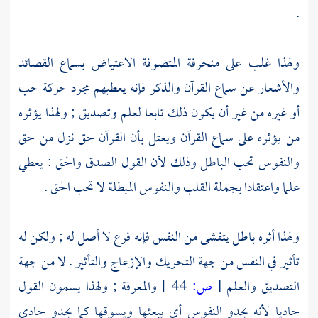
.
ولهذا غلب على منحرفة المتصوفة الاعتياض بسماع القصائد
والأشعار عن سماع القرآن والذكر فإنه يعطيهم مجرد حركة حب
أو غيره من غير أن يكون ذلك تابعا لعلم وتصديق ; ولهذا يؤثره
من يؤثره على سماع القرآن ويعتل بأن القرآن حق نزل من حق
والنفوس تحب الباطل وذلك لأن القول الصدق والحق : يعطي
علما واعتقادا بجملة القلب والنفوس المبطلة لا تحب الحق .
ولهذا أثره باطل يتفشى من النفس فإنه فرع لا أصل له ; ولكن له
تأثير في النفس من جهة التحريك والإزعاج والتأثير . لا من جهة
التصديق والعلم
[
ص:
44 ]
والمعرفة ; ولهذا يسمون القول
حاديا لأنه يحدو النفوس أي يبعثها ويسوقها كما يحدو حادي