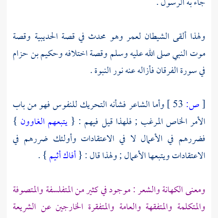
جاء به الرسول .
ولهذا ألقى الشيطان
لعمر
وهو محدث في قصة
الحديبية
وقصة
موت النبي صلى الله عليه وسلم وقصة اختلافه
وحكيم بن حزام
في سورة الفرقان فأزاله عنه نور النبوة .
[
ص:
53 ]
وأما الشاعر فشأنه التحريك للنفوس فهو من باب
الأمر الخاص المرغب ; فلهذا قيل فيهم : {
يتبعهم الغاوون
}
فضررهم في الأعمال لا في الاعتقادات وأولئك ضررهم في
الاعتقادات ويتبعها الأعمال ; ولهذا قال : {
أفاك أثيم
} .
ومعنى الكهانة والشعر : موجود في كثير من المتفلسفة والمتصوفة
والمتكلمة والمتفقهة والعامة والمتفقرة الخارجين عن الشريعة