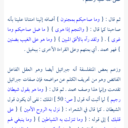
ثم قال : {
وما صاحبكم بمجنون
} أضافه إلينا امتنانا علينا بأنه
صاحبنا كما قال : {
والنجم إذا هوى
} {
ما ضل صاحبكم وما
غوى
} . {
ولقد رآه بالأفق المبين
} {
وما هو على الغيب بضنين
} فهو
محمد
. أي بمتهم وعلى القراءة الأخرى : ببخيل .
وزعم بعض
المتفلسفة
أنه
جبرائيل
أيضا وهو العقل الفاعل
الفائض وهو من تحريف الكلم عن مواضعه فإن صفات
جبرائيل
تقدمت وإنما هذا وصف
محمد
. ثم قال : {
وما هو بقول شيطان
رجيم
} لما أثبت أنه قول
[
ص:
50 ]
الملك : نفى أن يكون قول
الشيطان . كما قال في الشعراء : {
نزل به الروح الأمين
} {
على
قلبك
} إلى قوله : {
وما تنزلت به الشياطين
} {
وما ينبغي لهم