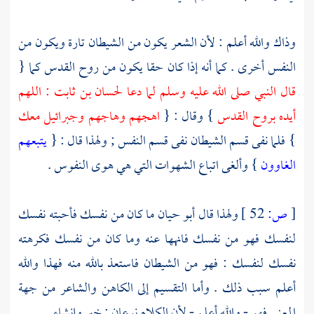
وذاك والله أعلم : لأن الشعر يكون من الشيطان تارة ويكون من
النفس أخرى . كما أنه إذا كان حقا يكون من روح القدس كما {
قال النبي صلى الله عليه وسلم لما دعا
لحسان بن ثابت
: اللهم
أيده بروح القدس
} وقال : {
اهجهم وهاجهم
وجبرائيل
معك
} فلما نفى قسم الشيطان نفى قسم النفس ; ولهذا قال : {
يتبعهم
الغاوون
} وألغى اتباع الشهوات التي هي هوى النفوس .
[
ص:
52 ]
ولهذا قال
أبو حيان
ما كان من نفسك فأحبته نفسك
لنفسك فهو من نفسك فانهها عنه وما كان من نفسك فكرهته
نفسك لنفسك : فهو من الشيطان فاستعذ بالله منه فهذا والله
أعلم سبب ذلك . وأما التقسيم إلى الكاهن والشاعر من جهة
المعنى فهو - والله أعلم - لأن الكلام نوعان : خبر وإنشاء .