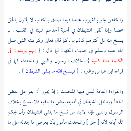
والكاهن يخبر بالغيوب مخلطا فيه الصدق بالكذب لا يأتون بالحق
محضا وإذا ألقى الشيطان في أمنية أحدهم شيئا في القلب : لم
ينسخ منه بل أكثرهم كاذبون . كما قال تعالى وكما بينه النبي صلى
الله عليه وسلم في حديث الكهان لما قال : {
إنهم يزيدون في
الكلمة مائة كذبة
} بخلاف الرسول والنبي والمحدث كما في
قراءة
ابن عباس
وغيره : {
فينسخ الله ما يلقي الشيطان
} .
والقراءة العامة ليس فيها المحدث ; إذ يجوز أن يقر على بعض
الخطأ ويدخل الشيطان في أمنيته بعض ما يلقيه فلا ينسخ بخلاف
الرسول والنبي فإنه لا بد من نسخ ما يلقي الشيطان وأن يحكم
الله آياته لأنه [ حق ] والمحدث مأمور بأن يعرض ما يحدثه على ما