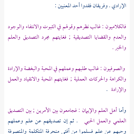
الإرادي . وفريقان فقدوا أحد المعنيين :
فالكلاميون
: غالب نظرهم وقولهم في الثبوت والانتفاء والوجود
والعدم والقضايا التصديقية ; فغايتهم مجرد التصديق والعلم
والخبر .
والصوفيون
: غالب طلبهم وعملهم في المحبة والبغضة والإرادة
والكراهة والحركات العملية ; فغايتهم المحبة والانقياد والعمل
والإرادة
.
وأما
أهل العلم والإيمان : فجامعون بين الأمرين ; بين التصديق
العلمي والعمل الحبي
. ثم إن تصديقهم عن علم وعملهم
وحبهم عن علم فسلموا من آفتي منحرفة
المتكلمة والمتصوفة