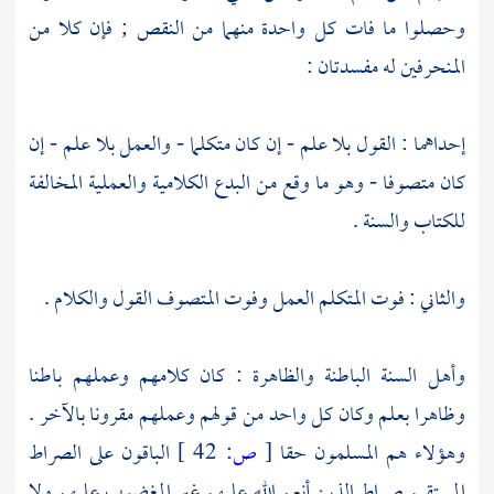
وحصلوا ما فات كل واحدة منهما من النقص ; فإن كلا من
المنحرفين له مفسدتان :
إحداهما : القول بلا علم - إن كان متكلما - والعمل بلا علم - إن
كان متصوفا - وهو ما وقع من البدع الكلامية والعملية المخالفة
للكتاب والسنة .
والثاني : فوت المتكلم العمل وفوت المتصوف القول والكلام .
وأهل السنة
الباطنة والظاهرة : كان كلامهم وعملهم باطنا
وظاهرا بعلم وكان كل واحد من قولهم وعملهم مقرونا بالآخر .
وهؤلاء هم المسلمون حقا
[
ص:
42 ]
الباقون على الصراط
المستقيم صراط الذين أنعم الله عليهم غير المغضوب عليهم ولا