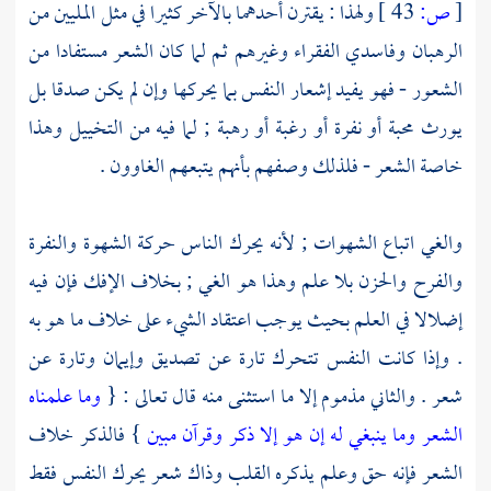
[
ص:
43 ]
ولهذا : يقترن أحدهما بالآخر كثيرا في مثل المليين من
الرهبان وفاسدي الفقراء وغيرهم ثم لما كان الشعر مستفادا من
الشعور - فهو يفيد إشعار النفس بما يحركها وإن لم يكن صدقا بل
يورث محبة أو نفرة أو رغبة أو رهبة ; لما فيه من التخييل وهذا
خاصة الشعر - فلذلك وصفهم بأنهم يتبعهم الغاوون .
والغي اتباع الشهوات ; لأنه يحرك الناس حركة الشهوة والنفرة
والفرح والحزن بلا علم وهذا هو الغي ; بخلاف الإفك فإن فيه
إضلالا في العلم بحيث يوجب اعتقاد الشيء على خلاف ما هو به
. وإذا كانت النفس تتحرك تارة عن تصديق وإيمان وتارة عن
شعر . والثاني مذموم إلا ما استثنى منه قال تعالى : {
وما علمناه
الشعر وما ينبغي له إن هو إلا ذكر وقرآن مبين
} فالذكر خلاف
الشعر فإنه حق وعلم يذكره القلب وذاك شعر يحرك النفس فقط