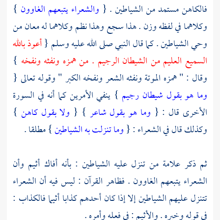
فالكاهن مستمد من الشياطين . {
والشعراء يتبعهم الغاوون
}
وكلاهما في لفظه وزن . هذا سجع وهذا نظم وكلاهما له معان من
وحي الشياطين . كما قال النبي صلى الله عليه وسلم {
أعوذ بالله
السميع العليم من الشيطان الرجيم . من همزه ونفثه ونفخه
}
وقال : " همزه الموتة ونفثه الشعر ونفخه الكبر " وقوله تعالى {
وما هو بقول شيطان رجيم
} ينفي الأمرين كما أنه في السورة
الأخرى قال : {
وما هو بقول شاعر
} {
ولا بقول كاهن
}
وكذلك قال في الشعراء : {
وما تنزلت به الشياطين
} مطلقا .
ثم ذكر علامة من تنزل عليه الشياطين : بأنه أفاك أثيم وأن
الشعراء يتبعهم الغاوون . فظاهر القرآن : ليس فيه أن الشعراء
تتنزل عليهم الشياطين إلا إذا كان أحدهم كذابا أثيما فالكذاب :
في قوله وخبره . والأثيم : في فعله وأمره .