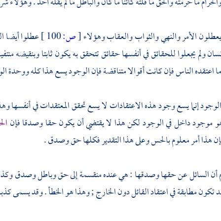
حرام ما حرمته والحق ما قلته كائنا ما كان والباطل ما لم يقله أحد . وهؤلاء ش
يعطلون الأمر والنهي والثواب والعقاب وهؤلاء
[
ص:
100 ]
عطلوا أيضا ال
ن ولم يجعلوا للحقائق في أنفسها حقائق تتحقق به يكون ثابتا وبنقيضه منتفي
ما اعتقده الناس فإن كانت أقوالا متناقضة فإن الوجود يسع هذا كله ووحدة ال
لوجود إنما يسع وجود هذه الاعتقادات لا يسع تحقق المعتقدات في أنفسها وهذا مم
و موجود داخل في الوجود لكن هذا لا يقتضي أن يكون حقا وصدقا فإن
الح
ن هذا أمر معلوم بالحس وعلى هذا التقدير فكلها حق وصدق .
 أن السائل عن حقها وصدقها : هي عنده منقسمة إلى حق وباطل وصدق وكذب وا
د تكون مطابقة في اعتقاد القائل دون الخارج ; وهذا هو الخطأ . وقد يسمى كذبا