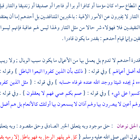
 المطاع سواء كان مؤمنا أو كافرا أو برا أو فاجرا أو صديقا أو زنديقا
والتتار
قبل
التتار
لا يخبرون عن الأمور الإلهية : بالخبرين المتناقضين بل أحدهم إما أن يعتقد 
النقيضين فلا فهؤلاء شر حالا من مثل
التتار
ولهذا ليس لهم عاقبة فإنهم ليسو
قين وإنما قيام أحدهم : بقدر ما يكون قادرا .
درة أحدهم لا تدوم بل يعمل بها من الأعمال ما يكون سبب الوبال ; ولا ريب
ه أضل أعمالهم
} وفي قوله : {
ذلك بأن الذين كفروا اتبعوا الباطل
} وقوله :
ه لم يجده شيئا ووجد الله عنده فوفاه حسابه
} وفي قوله : {
مثل الذين كفرو
 كسبوا على شيء
} وفي قوله : {
صم بكم عمي فهم لا يعقلون
} . وفي قوله 
ولهم أعين لا يبصرون بها ولهم آذان لا يسمعون بها أولئك كالأنعام بل هم أضل
الحق نوعان
: حق موجود وبه يتعلق الخبر الصادق وحق مقصود : وبه يتعلق
ني قول النبي صلى الله عليه وسلم {
كل لهو يلهو الرجل به فهو باطل إلا رميه بق