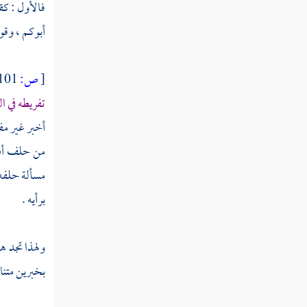
فالأول : كق
كتاب الأسماء والصفات " الجزء الأول
أبوكم ، وق
"
كتاب الأسماء والصفات " الجزء الثاني "
[
ص:
101 ]
كتاب الإيمان
تفريطه في ا
أخبر غير مف
كتاب القدر
من حلف أن 
المنطق
مسألة حلفه 
برأيه .
الآداب والتصوف
التفسير
ولهذا تجد ه
الحديث
بخبرين متنا
أصول الفقه