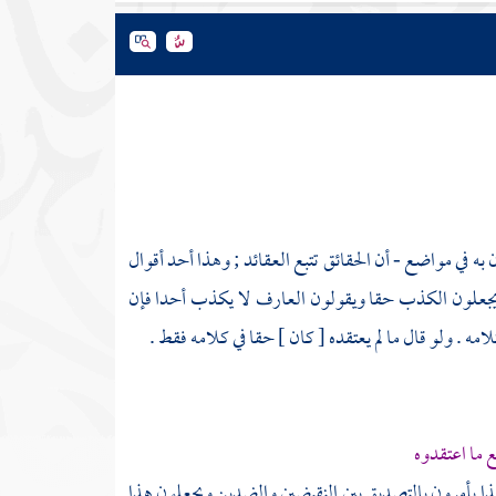
ي مواضع - أن الحقائق تتبع العقائد ; وهذا أحد أقوال
ذا يجعلون الكذب حقا ويقولون العارف لا يكذب أحدا فإن
 . ولو قال ما لم يعتقده [ كان ] حقا في كلامه فقط .
ع ما اعتقدوه
لهذا يأمرون بالتصديق بين النقيضين والضدين ويجعلون هذا