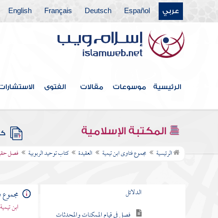
عربي
Español
Deutsch
Français
English
فهرس الكتاب
العقيدة
الرئيسية
موسوعات
مقالات
الفتوى
الاستشارات
كتاب توحيد الألوهية
كتاب توحيد الربوبية
المكتبة الإسلامية
كتب
قاعدة أولية في أصل العلم الإلهي
الرئيسية
مجموع فتاوى ابن تيمية
العقيدة
كتاب توحيد الربوبية
فصل حقيق
ومبدؤه ودليله الأول
فصل في تمهيد الأوائل وتقرير
الدلائل
مجموع ف
ابن تيمية
فصل في قيام الممكنات والمحدثات