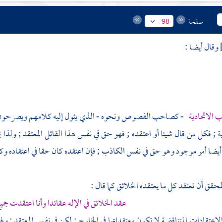
صفحة
98
وقال أيضا :
هب
الاتحادية
- كصاحب الفصوص ونحوه - الذي يئول إليه كلامهم ويصرحون به ف
ة
; فكل من قال شيئا أو اعتقده ; فهو حق في نفس هذا القائل المعتقد ; ول
ضا أمر موجود وهو حق في نفس الكاذب ; فإن اعتقده كان حقا في اعتقاده وكلامه
لمحقق أن تعتقد كل ما يعتقده الخلائق كما قال :
عقد الخلائق في الإله عقائدا وأنا اعتقدت جمي
لاعتقادات المتناقضة لا تكون معتقداتها في الخارج ; لكن في نفس المعتقد ; و