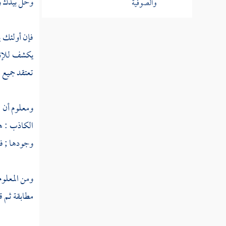
وحل بيدك وال
والصوفية
رسالة الرد الأقوم على ما في
فإن أولئك 
كتاب فصوص الحكم
يكشف للإنسا
رسالة شيخ الإسلام إلى نصر
تعتقد جميع 
الدين بن المنجى
مسألة ما تقول أئمة الإسلام
ومعلوم أن ا
وشيخ الإسلام في الحلاج
الكاذب : ه
مسألة عمن يقول إن ما ثم إلا الله
وجودها ; فإ
مسألة قول النبي لا تسبوا الدهر
هل هذا موافق لما يقوله الاتحادية
ومن المعلوم
كتاب مجمل اعتقاد السلف
مطابقة ثم ق
كتاب مفصل اعتقاد السلف