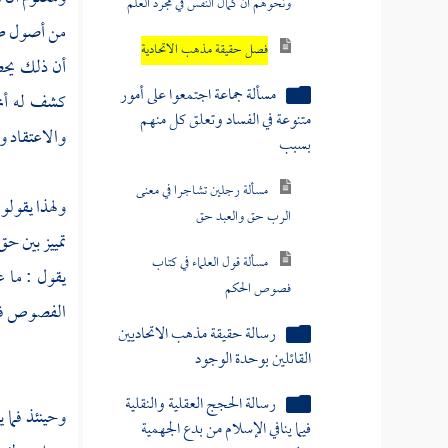
ونحوهم أن كمال النفس في مجرد العلم
من أصول طري
فصل حقيقة مذهب الاتحادية
أن ذلك يح
مسألة جماعة اجتمعوا على أمور
كشف له أنه
متنوعة في الفساد وتعلق كل منهم
والاعتقاد و
بسبب
مسألة رجلين تشاجرا في معنى
ولهذا يقولو
الرب حق والعبد حق
تمييز بين ح
مسألة قول العلماء في كتاب
يقول : ما ع
فصوص الحكم
الفصوص فيم
رسالة حقيقة مذهب الاتحاديين
القائلين بوحدة الوجود
رسالة الحجج العقلية والنقلية
وحينئذ فما 
فيما ينافي الإسلام من بدع الجهمية