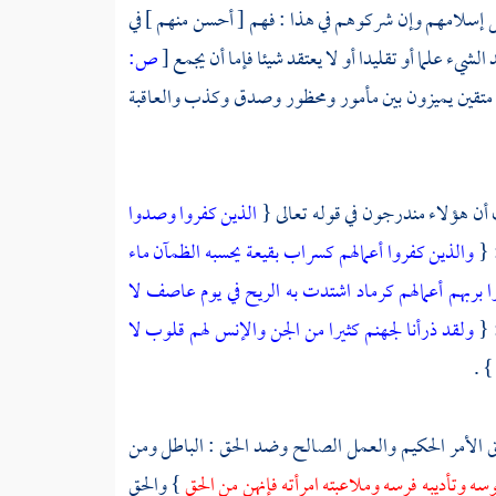
 إسلامهم وإن شركوهم في هذا : فهم [ أحسن منهم ] في
الشيء علما أو تقليدا أو لا يعتقد شيئا فإما أن يجمع
[
ص:
ا متقين يميزون بين مأمور ومحظور وصدق وكذب والعاقبة
 أن هؤلاء مندرجون في قوله تعالى {
الذين كفروا وصدوا
 {
والذين كفروا أعمالهم كسراب بقيعة يحسبه الظمآن ماء
ا بربهم أعمالهم كرماد اشتدت به الريح في يوم عاصف لا
: {
ولقد ذرأنا لجهنم كثيرا من الجن والإنس لهم قلوب لا
} .
 الأمر الحكيم والعمل الصالح وضد الحق : الباطل ومن
وسه وتأديبه فرسه وملاعبته امرأته فإنهن من الحق
} والحق