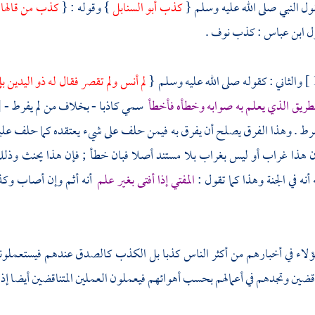
ول النبي صلى الله عليه وسلم {
كذب
أبو السنابل
} وقوله : {
كذب من قالها إ
ول ابن عباس : كذب نوف .
والثاني : كقوله صلى الله عليه وسلم {
لم أنس ولم تقصر فقال له
ذو اليدين
ب
لطريق الذي يعلم به صوابه وخطأه فأخطأ
سمي كاذبا - بخلاف من لم يفرط - [
رط . وهذا الفرق يصلح أن يفرق به فيمن حلف على شيء يعتقده كما حلف عليه ف
هذا غراب أو ليس بغراب بلا مستند أصلا فبان خطأ ; فإن هذا يحنث وذلك
أنه في الجنة وهذا كما تقول :
المفتي إذا أفتى بغير علم
أنه أثم وإن أصاب و
ؤلاء في أخبارهم من أكثر الناس كذبا بل الكذب كالصدق عندهم فيستعملونه
قضين وتجدهم في أعمالهم بحسب أهوائهم فيعملون العملين المتناقضين أيضا إذ