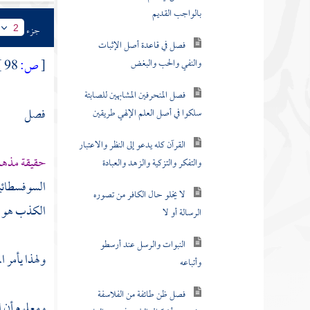
بالواجب القديم
جزء
2
فصل في قاعدة أصل الإثبات
والنفي والحب والبغض
[
ص:
98 ]
فصل المنحرفين المشابهين للصابئة
فصل
سلكوا في أصل العلم الإلهي طريقين
القرآن كله يدعو إلى النظر والاعتبار
حقيقة مذ
والتفكر والتزكية والزهد والعبادة
السوفسطائي
لا يخلو حال الكافر من تصوره
الكذب هو أي
الرسالة أو لا
النبوات والرسل عند أرسطو
ولهذا يأمر ا
وأتباعه
فصل ظن طائفة من الفلاسفة
ومعلوم أن ا