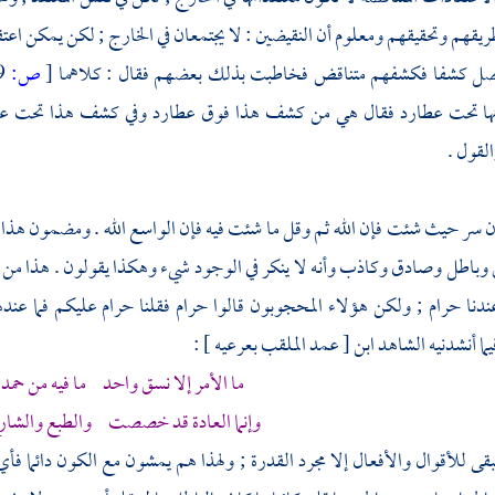
قهم وتحقيقهم ومعلوم أن النقيضين : لا يجتمعان في الخارج ; لكن يمكن اعتق
صل كشفا فكشفهم متناقض فخاطبت بذلك بعضهم فقال : كلاهما
[
ص:
99 ]
ا تحت عطارد فقال هي من كشف هذا فوق عطارد وفي كشف هذا تحت عطارد 
القول .
ن سر حيث شئت فإن الله ثم وقل ما شئت فيه فإن الواسع الله . ومضمون هذا ا
ق وباطل وصادق وكاذب وأنه لا ينكر في الوجود شيء وهكذا يقولون . هذا من ج
ندنا حرام ; ولكن هؤلاء المحجوبون قالوا حرام فقلنا حرام عليكم فما عنده
ا أنشدنيه الشاهد
ابن [ عمد الملقب بعرعيه
] :
ما الأمر إلا نسق واحد ما فيه من حمد 
وإنما العادة قد خصصت والطبع والشارع
يبقى للأقوال والأفعال إلا مجرد القدرة ; ولهذا هم يمشون مع الكون دائما 