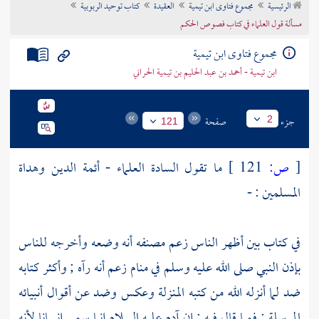
الرئيسية
مجموع فتاوى ابن تيمية
العقيدة
كتاب توحيد الربوبية
تراجم الأعلام
مسألة قول العلماء في كتاب فصوص الحكم
مجموع فتاوى ابن تيمية
ابن تيمية - أحمد بن عبد الحليم بن تيمية الحراني
جزء
صفحة
2
121
[
ص:
121 ]
ما تقول السادة العلماء - أئمة الدين وهداة
المسلمين : -
في كتاب بين أظهر الناس زعم مصنفه أنه وضعه وأخرجه للناس
بإذن النبي صلى الله عليه وسلم في منام زعم أنه رآه ; وأكثر كتابه
ضد لما أنزله الله من كتبه المنزلة وعكس وضد عن أقوال أنبيائه
المرسلة ; فمما قال فيه : إن
آدم
عليه السلام إنما سمي إنسانا لأنه