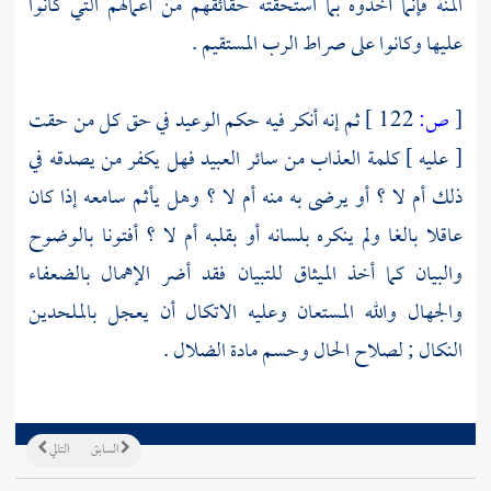
المنة فإنما أخذوه بما استحقته حقائقهم من أعمالهم التي كانوا
عليها وكانوا على صراط الرب المستقيم .
[
ص:
122 ]
ثم إنه أنكر فيه حكم الوعيد في حق كل من حقت
[ عليه ] كلمة العذاب من سائر العبيد فهل يكفر من يصدقه في
ذلك أم لا ؟ أو يرضى به منه أم لا ؟ وهل يأثم سامعه إذا كان
عاقلا بالغا ولم ينكره بلسانه أو بقلبه أم لا ؟ أفتونا بالوضوح
والبيان كما أخذ الميثاق للتبيان فقد أضر الإهمال بالضعفاء
والجهال والله المستعان وعليه الاتكال أن يعجل بالملحدين
النكال ; لصلاح الحال وحسم مادة الضلال .
السابق
التالي