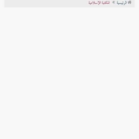
الرئيسية
المكتبة الإسلامية
تراجم الأعلام