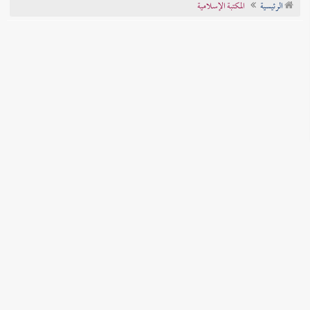
الرئيسية
المكتبة الإسلامية
تراجم الأعلام