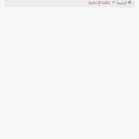
الرئيسية
المكتبة الإسلامية
تراجم الأعلام