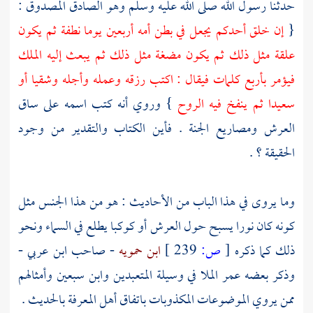
حدثنا رسول الله صلى الله عليه وسلم وهو الصادق المصدوق :
{
إن خلق أحدكم يجعل في بطن أمه أربعين يوما نطفة ثم يكون
علقة مثل ذلك ثم يكون مضغة مثل ذلك ثم يبعث إليه الملك
فيؤمر بأربع كلمات فيقال : اكتب رزقه وعمله وأجله وشقيا أو
سعيدا ثم ينفخ فيه الروح
} وروي أنه كتب اسمه على ساق
العرش ومصاريع الجنة . فأين الكتاب والتقدير من وجود
الحقيقة ؟ .
وما يروى في هذا الباب من الأحاديث : هو من هذا الجنس مثل
كونه كان نورا يسبح حول العرش أو كوكبا يطلع في السماء ونحو
ذلك كما ذكره
[
ص:
239 ]
ابن حمويه
- صاحب
ابن عربي
-
وذكر بعضه
عمر الملا
في وسيلة المتعبدين
وابن سبعين
وأمثالهم
ممن يروي الموضوعات المكذوبات باتفاق أهل المعرفة بالحديث .