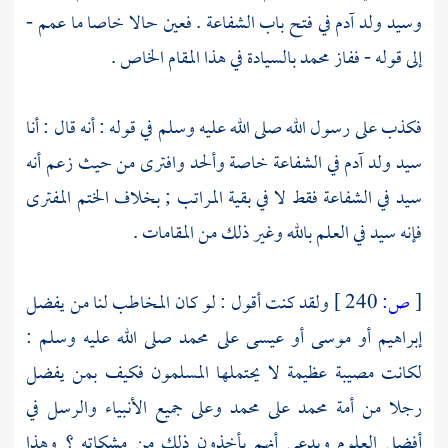
وسيد ولد
آدم
في فتح باب الشفاعة . فعين حالا خاصا ما عمم -
إلى قوله - ففاز
محمد
بالسيادة في هذا المقام الخاص .
فكذب على رسول الله صلى الله عليه وسلم في قوله : أنه قال : أنا
سيد ولد
آدم
في الشفاعة خاصة وألحد وافترى من حيث زعم أنه
سيد في الشفاعة فقط لا في بقية المراتب ; بخلاف الختم المفترى
فإنه سيد في العلم بالله وغير ذلك من المقامات .
[
ص:
240 ]
ولقد كنت أقول : لو كان المخاطب لنا من يفضل
إبراهيم
أو
موسى
أو
عيسى
على
محمد صلى الله عليه وسلم
:
لكانت مصيبة عظيمة لا يحتملها المسلمون فكيف بمن يفضل
رجلا من أمة
محمد
على
محمد
وعلى جميع الأنبياء والرسل في
أفضل العلوم ويدعي أنهم يأخذون ذلك من مشكاته ؟ وهذا