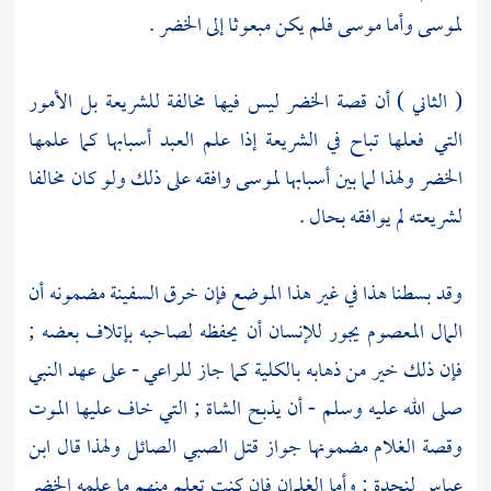
لموسى
وأما
موسى
فلم يكن مبعوثا إلى
الخضر
.
( الثاني ) أن قصة
الخضر
ليس فيها مخالفة للشريعة بل الأمور
التي فعلها تباح في الشريعة إذا علم العبد أسبابها كما علمها
الخضر
ولهذا لما بين أسبابها
لموسى
وافقه على ذلك ولو كان مخالفا
لشريعته لم يوافقه بحال .
وقد بسطنا هذا في غير هذا الموضع فإن خرق السفينة مضمونه أن
المال المعصوم يجور للإنسان أن يحفظه لصاحبه بإتلاف بعضه ;
فإن ذلك خير من ذهابه بالكلية كما جاز للراعي - على عهد النبي
صلى الله عليه وسلم - أن يذبح الشاة ; التي خاف عليها الموت
وقصة الغلام مضمونها جواز قتل الصبي الصائل ولهذا قال
ابن
عباس
لنجدة
: وأما الغلمان فإن كنت تعلم منهم ما علمه
الخضر