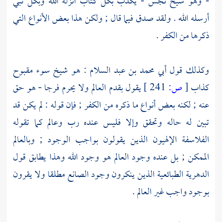
- وهو شيخ نجس - يكذب بكل كتاب أنزله الله وبكل نبي
أرسله الله . ولقد صدق فيما قال ; ولكن هذا بعض الأنواع التي
ذكرها من الكفر .
وكذلك قول
أبي محمد بن عبد السلام
: هو شيخ سوء مقبوح
كذاب
[
ص:
241 ]
يقول بقدم العالم ولا يحرم فرجا - هو حق
عنه ; لكنه بعض أنواع ما ذكره من الكفر ; فإن قوله : لم يكن قد
تبين له حاله وتحقق وإلا فليس عنده رب وعالم كما تقوله
الفلاسفة الإلهيون
الذين يقولون بواجب الوجود ; وبالعالم
الممكن ; بل عنده وجود العالم هو وجود الله وهذا يطابق قول
الدهرية الطبائعية
الذين ينكرون وجود الصانع مطلقا ولا يقرون
بوجود واجب غير العالم .