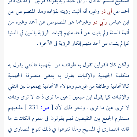
صحيح
مسلم
أنه قال : رأى
محمد
ربه بفؤاده مرتين ' وكذلك ذكر
أحمد
عن
أبي ذر
وغيره أنه أثبت رؤيته بفؤاده وهذا المنصوص عن
ابن عباس
وأبي ذر
وغيرهما هو المنصوص عن
أحمد
وغيره من
أئمة السنة ولم يثبت عن أحد منهم إثبات الرؤية بالعين في الدنيا
كما لم يثبت عن أحد منهم إنكار الرؤية في الآخرة .
ولكن كلا القولين تقول به طوائف من
الجهمية
فالنفي يقول به
متكلمة
الجهمية
والإثبات يقول به بعض متصوفة
الجهمية
كالاتحادية
وطائفة من غيرهم وهؤلاء
الاتحادية
يجمعون بين النفي
والإثبات كما يقول
ابن سبعين
: عين ما ترى ذات لا ترى وذات
لا ترى عين ما ترى . ونحو ذلك لأن
[
ص:
231 ]
مذهبهم
مستلزم الجمع بين النقيضين فهم يقولون في عموم الكائنات ما
قالته
النصارى
في
المسيح
ولهذا تنوعوا في ذلك تنوع
النصارى
في