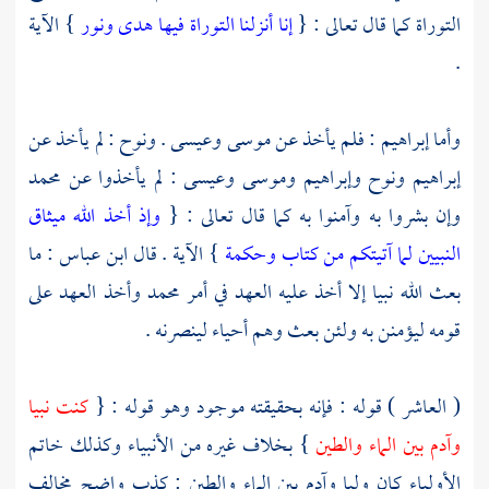
التوراة كما قال تعالى : {
إنا أنزلنا التوراة فيها هدى ونور
} الآية
.
وأما
إبراهيم
: فلم يأخذ عن
موسى
وعيسى
.
ونوح
: لم يأخذ عن
إبراهيم
ونوح
وإبراهيم
وموسى
وعيسى
: لم يأخذوا عن
محمد
وإن بشروا به وآمنوا به كما قال تعالى : {
وإذ أخذ الله ميثاق
النبيين لما آتيتكم من كتاب وحكمة
} الآية . قال
ابن عباس
: ما
بعث الله نبيا إلا أخذ عليه العهد في أمر
محمد
وأخذ العهد على
قومه ليؤمنن به ولئن بعث وهم أحياء لينصرنه .
( العاشر ) قوله : فإنه بحقيقته موجود وهو قوله : {
كنت نبيا
وآدم
بين الماء والطين
} بخلاف غيره من الأنبياء وكذلك خاتم
الأولياء كان وليا وآدم بين الماء والطين : كذب واضح مخالف