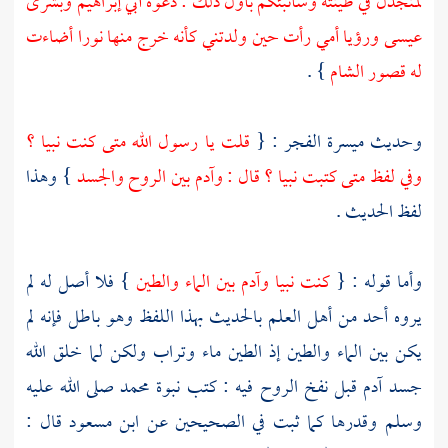
لمنجدل في طينته وسأنبئكم بأول ذلك : دعوة أبي
إبراهيم
وبشرى
عيسى
ورؤيا أمي رأت حين ولدتني كأنه خرج منها نورا أضاءت
له قصور
الشام
} .
وحديث
ميسرة
الفجر : {
قلت يا رسول الله متى كنت نبيا ؟
وفي لفظ متى كتبت نبيا ؟ قال :
وآدم
بين الروح والجسد
} وهذا
لفظ الحديث .
وأما قوله : {
كنت نبيا
وآدم
بين الماء والطين
} فلا أصل له لم
يروه أحد من أهل العلم بالحديث بهذا اللفظ وهو باطل فإنه لم
يكن بين الماء والطين إذ الطين ماء وتراب ولكن لما خلق الله
جسد
آدم
قبل نفخ الروح فيه : كتب نبوة
محمد
صلى الله عليه
وسلم وقدرها كما ثبت في الصحيحين عن
ابن مسعود
قال :