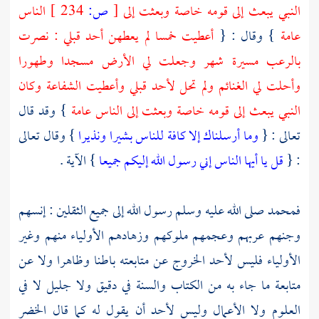
النبي يبعث إلى قومه خاصة وبعثت إلى
[
ص:
234 ]
الناس
عامة
} وقال : {
أعطيت خمسا لم يعطهن أحد قبلي : نصرت
بالرعب مسيرة شهر وجعلت لي الأرض مسجدا وطهورا
وأحلت لي الغنائم ولم تحل لأحد قبلي وأعطيت الشفاعة وكان
النبي يبعث إلى قومه خاصة وبعثت إلى الناس عامة
} وقد قال
تعالى : {
وما أرسلناك إلا كافة للناس بشيرا ونذيرا
} وقال تعالى
: {
قل يا أيها الناس إني رسول الله إليكم جميعا
} الآية .
فمحمد صلى الله عليه وسلم
رسول الله إلى جميع الثقلين : إنسهم
وجنهم عربهم وعجمهم ملوكهم وزهادهم الأولياء منهم وغير
الأولياء فليس لأحد الخروج عن متابعته باطنا وظاهرا ولا عن
متابعة ما جاء به من الكتاب والسنة في دقيق ولا جليل لا في
العلوم ولا الأعمال وليس لأحد أن يقول له كما قال
الخضر