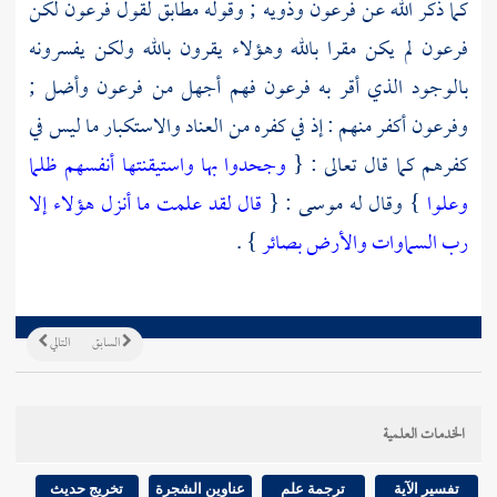
كما ذكر الله عن
فرعون
وذويه ; وقوله مطابق لقول
فرعون
لكن
فرعون
لم يكن مقرا بالله وهؤلاء يقرون بالله ولكن يفسرونه
بالوجود الذي أقر به
فرعون
فهم أجهل من
فرعون
وأضل ;
وفرعون
أكفر منهم : إذ في كفره من العناد والاستكبار ما ليس في
كفرهم كما قال تعالى : {
وجحدوا بها واستيقنتها أنفسهم ظلما
وعلوا
} وقال له
موسى
: {
قال لقد علمت ما أنزل هؤلاء إلا
رب السماوات والأرض بصائر
} .
السابق
التالي
الخدمات العلمية
تفسير الآية
ترجمة علم
عناوين الشجرة
تخريج حديث