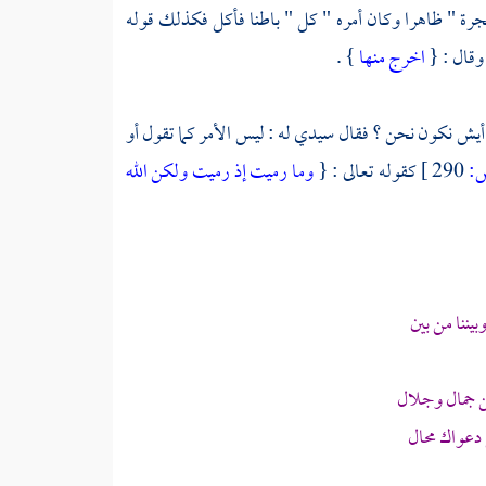
رة " ظاهرا وكان أمره " كل " باطنا فأكل فكذلك قوله
 وقال : {
اخرج منها
} .
أيش نكون نحن ؟ فقال سيدي له : ليس الأمر كما تقول أو
:
290 ]
كقوله تعالى : {
وما رميت إذ رميت ولكن الله
ننا من بين
ن جمال وجلال
دعواك محال