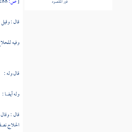
[
ص:
288 ]
المنطق
الآداب والتصوف
قال : وقيل
التفسير
وفيه للحلاج
الحديث
أصول الفقه
الفقه
قال وله :
وله أيضا :
قال : وقال
الحلاج
نصف 