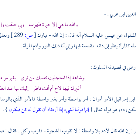
لدين ابن عربي : -
والله ما هي إلا حيرة ظهرت وبي حلفت وإن 
المنقول عن
عيسى
عليه السلام أنه قال : إن الله - تبارك
[
ص:
289 ]
وتعال
 كالمرآة ينظر إلى ذاته المقدسة فيها وإني أنا ذلك النور
وآدم
المرآة .
ارض في قصيدته السلوك :
وشاهد إذا استجليت نفسك من ترى بغير مراء في 
أغيرك فيها لاح أم أنت ناظر إليك بها عند ان
ابن إسرائيل
الأمر أمران : أمر بواسطة وأمر بغير واسطة فالأمر الذي بالوسائ
كن رده وهو قوله تعالى {
إنما قولنا لشيء إذا أردناه أن نقول له كن فيكون
} .
 : إن الله قال
لآدم
بلا واسطة : لا تقرب الشجرة - فقرب وأكل . فقال :