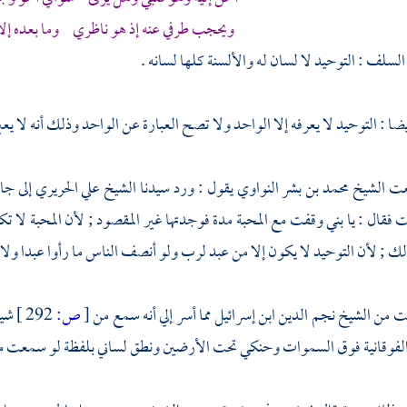
ويحجب طرفي عنه إذ هو ناظري وما بعده إلا 
سلف : التوحيد لا لسان له والألسنة كلها لسانه .
 : التوحيد لا يعرفه إلا الواحد ولا تصح العبارة عن الواحد وذلك أنه لا يعبر 
عت
الشيخ محمد بن بشر النواوي
يقول : ورد سيدنا
الشيخ علي الحريري
إلى
جا
فقال : يا بني وقفت مع المحبة مدة فوجدتها غير المقصود ; لأن المحبة لا تك
 ; لأن التوحيد لا يكون إلا من عبد لرب ولو أنصف الناس ما رأوا عبدا ولا م
عت من
الشيخ نجم الدين ابن إسرائيل
مما أسر إلي أنه سمع من
[
ص:
292 ]
شي
 الفوقانية فوق السموات وحنكي تحت الأرضين ونطق لساني بلفظة لو سمعت م