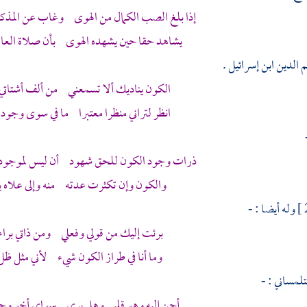
إذا بلغ الصب الكمال من الهوى وغاب عن المذكو
يشاهد حقا حين يشهده الهوى بأن صلاة العار
الدين ابن إسرائيل
.
الكون يناديك ألا تسمعني من ألف أشتاتي
انظر لتراني منظرا معتبرا ما في سوى وجود
ذرات وجود الكون للحق شهود أن ليس لموجود
والكون وإن تكثرت عدته منه وإلى علاه ي
وله أيضا : -
برئت إليك من قولي وفعلي ومن ذاتي براء
وما أنا في طراز الكون شيء لأني مثل ظ
تلمساني
: -
أحن إليه وهو قلبي وهل يرى سواي أخو وجد 