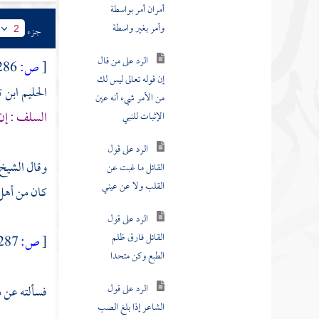
القائل وجدت المحبة
غير المقصود
جزء
2
توبة من قال هذه
[
ص:
286 ]
الأقوال وموته على
الإسلام
الحليم ابن ت
السلف : إن 
مناظرة بين
يهودي واتحادي
وقال
الشيخ 
رسالة الرد الأقوم على ما في
كان من أهل 
كتاب فصوص الحكم
رسالة شيخ الإسلام إلى نصر
[
ص:
287 ]
الدين بن المنجى
مسألة ما تقول أئمة الإسلام
فسألته عن ذ
وشيخ الإسلام في الحلاج