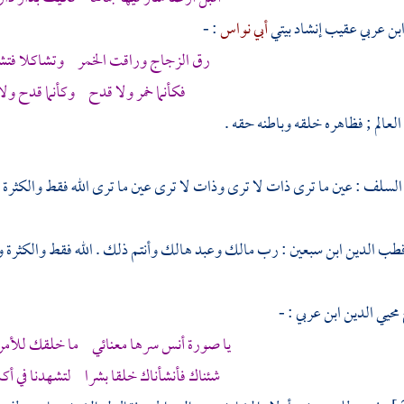
بن عربي
عقيب إنشاد بيتي
أبي نواس
: -
رق الزجاج وراقت الخمر وتشاكلا فتشاب
فكأنما خمر ولا قدح وكأنما قدح ولا 
عالم ; فظاهره خلقه وباطنه حقه .
سلف : عين ما ترى ذات لا ترى وذات لا ترى عين ما ترى الله فقط والكثرة 
طب الدين ابن سبعين
: رب مالك وعبد هالك وأنتم ذلك . الله فقط والكثرة و
محيي الدين ابن عربي
: -
يا صورة أنس سرها معنائي ما خلقك للأمر 
شئناك فأنشأناك خلقا بشرا لتشهدنا في أكم