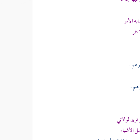
ه الأمر
خمر
وهم .
هم .
ترى لولائي
ل الأشياء