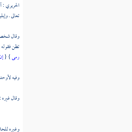
الحريري
:
آ
تعالى . وإب
وقال شخص ل
تظن فقوله ل
رمى
} {
إن 
وفيه
لأوحد 
وقال غيره : 
وغيره
للحل