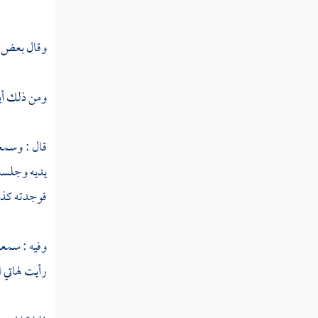
وقال بعض ال
ومن ذلك أيضا
قال : وسم
يديه وجلست 
فوجدته كذلك
وفيه : سم
رأيت لهاتي