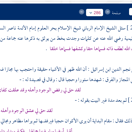
صفحة
286
سئل الشيخ الإمام الرباني شيخ الإسلام بحر العلوم إمام الأئمة ناصر الس
يمية
رضي الله عنه عن كلمات وجدت بخط من يوثق به ذكرها عنه جماعة من 
الله لطف ذاته فسماها حقا وكشفها فسماها خلقا
.
نجم الدين ابن إسرائيل
: أن الله ظهر في الأشياء حقيقة واحتجب بها مجازا 
المجاز والفرق : شهدها ستورا وحجبا قال : وقال في قصيدة له : -
لقد حق لي رفض الوجود وأهله وقد علقت كفا
ثم بعد مدة غير البيت بقوله : -
لقد حق لي عشق الوجود وأهله
لك فقال : مقام البداية أن يرى الأكوان حجبا فيرفضها ثم يراها مظاهر ومجالي 
أقبل أرضا سار فيها جمالها فكيف بدار دار ف