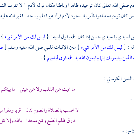
دم
صفي الله تعالى كان توحيده ظاهرا وباطنا فكان قوله
لآدم
" لا تقرب الشج
ليس كان توحيده ظاهرا فأمر بالسجود
لآدم
فرآه غيرا فلم يسجد . فغير الله عليه
سيدي يا سيدي حسن إذا كان الله يقول لنبيه : {
ليس لك من الأمر شيء
} 
ه : {
ليس لك من الأمر شيء
} عين الإثبات للنبي صلى الله عليه وسلم
[
ص
الذين يبايعونك إنما يبايعون الله يد الله فوق أيديهم
} .
الدين الكرماني
: -
ما غبت عن القلب ولا عن عيني ما بينكم وبي
-
لا تحسب بالصلاة والصوم تنال قربا ودنوا م
فارق ظلم الطبع وكن متحدا بالله وإلا كل 
اج
: -