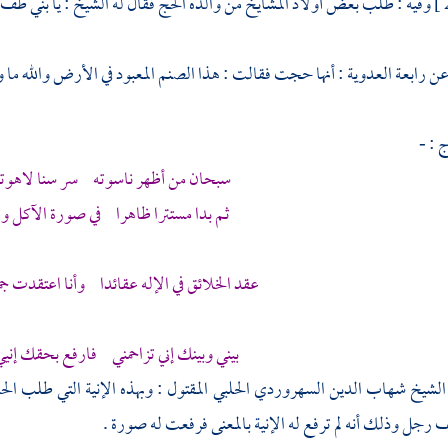
وفيه : طلب بعض أولاد المشايخ من والده الحج فقال له الشيخ : يا بني طف بب
 عن
رابعة العدوية
: أنها حجت فقالت : هذا الصنم المعبود في الأرض والله ما ولج
 : -
سبحان من أظهر ناسوته سر سنا لاهوته
ثم بدا مستترا ظاهرا في صورة الآكل 
عقد الخلائق في الإله عقائدا وأنا اعتقدت جم
بيني وبينك إني تزاحمني فارفع بحقك إنيي
الشيخ شهاب الدين السهروردي الحلبي
المقتول : وبهذه الإنية التي طلب
الح
رجل وذلك أنه لم ترفع له الإنية بالمعنى فرفعت له صورة .