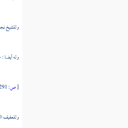
وللشيخ نجم 
وله أيضا : -
[
ص:
291 ]
وللعفيف
ال