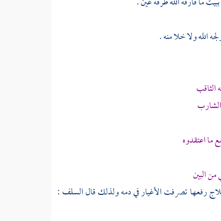
يت ما فارقه الله طرفة عين .
ه الله ولا خلا منه .
 الثاقب
والشارب
ع ما اعتقدوه
 من البين
لاج
رفعها تصرفت الأغيار في دمه ولذلك قال السلف :