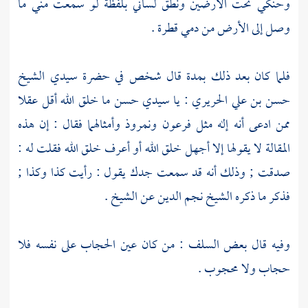
وحنكي تحت الأرضين ونطق لساني بلفظة لو سمعت مني ما
وصل إلى الأرض من دمي قطرة .
فلما كان بعد ذلك بمدة قال شخص في حضرة سيدي
الشيخ
حسن بن علي الحريري
: يا سيدي
حسن
ما خلق الله أقل عقلا
ممن ادعى أنه إله مثل
فرعون
ونمروذ
وأمثالهما فقال : إن هذه
المقالة لا يقولها إلا أجهل خلق الله أو أعرف خلق الله فقلت له :
صدقت ; وذلك أنه قد سمعت جدك يقول : رأيت كذا وكذا ;
فذكر ما ذكره
الشيخ نجم الدين
عن الشيخ .
وفيه قال بعض السلف : من كان عين الحجاب على نفسه فلا
حجاب ولا محجوب .