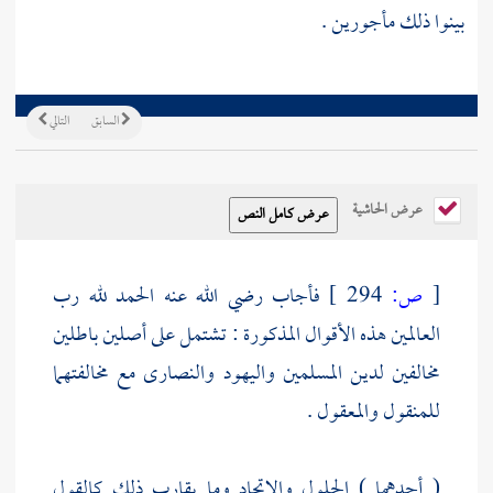
بينوا ذلك مأجورين .
السابق
التالي
عرض الحاشية
[
ص:
294 ]
فأجاب رضي الله عنه الحمد لله رب
العالمين هذه الأقوال المذكورة : تشتمل على أصلين باطلين
مخالفين لدين المسلمين
واليهود
والنصارى
مع مخالفتهما
للمنقول والمعقول .
( أحدهما ) الحلول والاتحاد وما يقارب ذلك كالقول