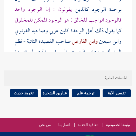
بوحدة الوجود كالذين
يقولون : إن الوجود واحد
فالوجود الواجب للخالق : هو الوجود الممكن للمخلوق
كما يقول ذلك أهل الوحدة
كابن عربي
وصاحبه
القونوي
وابن سبعين
وابن الفارض
صاحب القصيدة التائية - نظم
السلوك -
وعامر البصري السيواسي
الذي له قصيدة
تناظر قصيدة
ابن الفارض
.
والتلمساني
الذي شرح (
مواقف
النفري
وله شرح الأسماء الحسنى على طريقة
الخدمات العلمية
هؤلاء
وسعيد الفرغاني
الذي شرح قصيدة
ابن الفارض
والششتري
صاحب الأزجال الذي هو تلميذ
ابن سبعين
تفسير الآية
ترجمة علم
عناوين الشجرة
تخريج حديث
وعبد الله البلياني
وابن أبي المنصور
المتصوف المصري
صاحب فك الأزرار عن أعناق الأسرار وأمثالهم .
وثيقة الخصوصية
اتفاقية الخدمة
اتصل بنا
من نحن