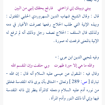
وله أيضا :
بيني وبينك إني تزاحمني فارفع بحقك إنيي من البين
قال : وقال
الشيخ شهاب الدين السهروردي الحلبي
المقتول :
وبهذه الإنية التي طلب
الحلاج
رفعها تصرفت الأغيار في دمه
ولذلك قال السلف :
الحلاج
نصف رجل وذلك أنه لم ترفع له
الإنية بالمعنى فرفعت له صورة .
وفيه لمحيي الدين ابن عربي : -
والله ما هي إلا حيرة ظهرت وبي حلفت وإن المقسم الله
وقال فيه : المنقول عن
عيسى
عليه السلام أنه قال : إن الله -
تبارك
[
ص:
289 ]
وتعالى - اشتاق بأن يرى ذاته المقدسة فخلق
من نوره
آدم
عليه السلام وجعله كالمرآة ينظر إلى ذاته المقدسة
فيها وإني أنا ذلك النور
وآدم
المرآة .