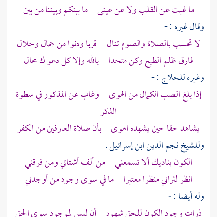
ما غبت عن القلب ولا عن عيني ما بينكم وبيننا من بين
وقال غيره : -
لا تحسب بالصلاة والصوم تنال قربا ودنوا من جمال وجلال
فارق ظلم الطبع وكن متحدا بالله وإلا كل دعواك محال
وغيره
للحلاج
: -
إذا بلغ الصب الكمال من الهوى وغاب عن المذكور في سطوة
الذكر
يشاهد حقا حين يشهده الهوى بأن صلاة العارفين من الكفر
وللشيخ نجم الدين ابن إسرائيل
.
الكون يناديك ألا تسمعني من ألف أشتاتي ومن فرقني
انظر لتراني منظرا معتبرا ما في سوى وجود من أوجدني
وله أيضا : -
ذرات وجود الكون للحق شهود أن ليس لموجود سوى الحق