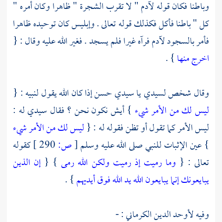
وباطنا فكان قوله
لآدم
" لا تقرب الشجرة " ظاهرا وكان أمره "
كل " باطنا فأكل فكذلك قوله تعالى . وإبليس كان توحيده ظاهرا
فأمر بالسجود
لآدم
فرآه غيرا فلم يسجد . فغير الله عليه وقال : {
اخرج منها
} .
وقال شخص لسيدي يا سيدي حسن إذا كان الله يقول لنبيه : {
ليس لك من الأمر شيء
} أيش نكون نحن ؟ فقال سيدي له :
ليس الأمر كما تقول أو تظن فقوله له : {
ليس لك من الأمر شيء
} عين الإثبات للنبي صلى الله عليه وسلم
[
ص:
290 ]
كقوله
تعالى : {
وما رميت إذ رميت ولكن الله رمى
} {
إن الذين
يبايعونك إنما يبايعون الله يد الله فوق أيديهم
} .
وفيه
لأوحد الدين الكرماني
: -