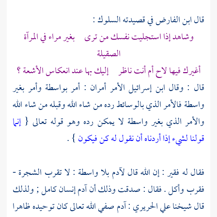
قال ابن الفارض في قصيدته السلوك :
وشاهد إذا استجليت نفسك من ترى بغير مراء في المرآة
الصقيلة
أغيرك فيها لاح أم أنت ناظر إليك بها عند انعكاس الأشعة ؟
قال : وقال
ابن إسرائيل
الأمر أمران : أمر بواسطة وأمر بغير
واسطة فالأمر الذي بالوسائط رده من شاء الله وقبله من شاء الله
والأمر الذي بغير واسطة لا يمكن رده وهو قوله تعالى {
إنما
قولنا لشيء إذا أردناه أن نقول له كن فيكون
} .
فقال له فقير : إن الله قال
لآدم
بلا واسطة : لا تقرب الشجرة -
فقرب وأكل . فقال : صدقت وذلك أن
آدم
إنسان كامل ; ولذلك
قال شيخنا
علي الحريري
:
آدم
صفي الله تعالى كان توحيده ظاهرا