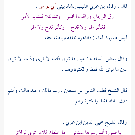
قال : وقال
ابن عربي
عقيب إنشاد بيتي
أبي نواس
: -
رق الزجاج وراقت الخمر وتشاكلا فتشابه الأمر
فكأنما خمر ولا قدح وكأنما قدح ولا خمر
لبس صورة العالم ; فظاهره خلقه وباطنه حقه .
وقال بعض السلف : عين ما ترى ذات لا ترى وذات لا ترى
عين ما ترى الله فقط والكثرة وهم .
قال
الشيخ قطب الدين ابن سبعين
: رب مالك وعبد هالك وأنتم
ذلك . الله فقط والكثرة وهم .
وقال
الشيخ محيي الدين ابن عربي
: -
يا صورة أنس سرها معنائي ما خلقك للأمر ترى لولائي