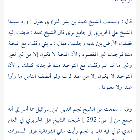
توحيد له .
قال : وسمعت
الشيخ محمد بن بشر النواوي
يقول : ورد سيدنا
الشيخ علي الحريري
إلى
جامع نوى
قال
الشيخ محمد
: فجئت إليه
فقبلت الأرض بين يديه وجلست فقال : يا بني وقفت مع المحبة
مدة فوجدتها غير المقصود ; لأن المحبة لا تكون إلا من غير لغير
وغير ما ثم ثم وقفت مع التوحيد مدة فوجدته كذلك ; لأن
التوحيد لا يكون إلا من عبد لرب ولو أنصف الناس ما رأوا
عبدا ولا معبودا .
وفيه : سمعت من
الشيخ نجم الدين ابن إسرائيل
مما أسر إلي أنه
سمع من
[
ص:
292 ]
شيخنا
الشيخ علي الحريري
في العام
الذي توفي فيه قال يا
نجم
رأيت لهاتي الفوقانية فوق السموات