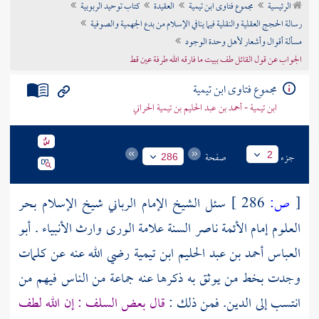
الرئيسية
مجموع فتاوى ابن تيمية
العقيدة
كتاب توحيد الربوبية
تراجم الأعلام
رسالة الحجج العقلية والنقلية فيما ينافي الإسلام من بدع الجهمية والصوفية
مسألة أقوال وأشعار لأهل وحدة الوجود
الجواب عن قول القائل طف ببيت ما فارقه الله طرفة عين قط
مجموع فتاوى ابن تيمية
ابن تيمية - أحمد بن عبد الحليم بن تيمية الحراني
جزء
صفحة
2
286
[
ص:
286 ]
سئل الشيخ الإمام الرباني شيخ الإسلام بحر
العلوم إمام الأئمة ناصر السنة علامة الورى وارث الأنبياء .
أبو
العباس أحمد بن عبد الحليم ابن تيمية
رضي الله عنه عن كلمات
وجدت بخط من يوثق به ذكرها عنه جماعة من الناس فيهم من
انتسب إلى الدين. فمن ذلك :
قال بعض السلف : إن الله لطف