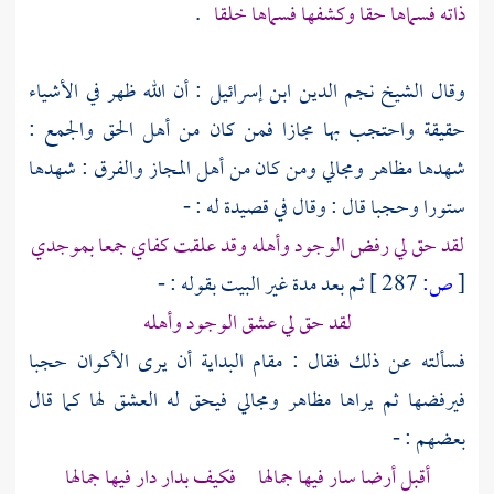
ذاته فسماها حقا وكشفها فسماها خلقا
.
وقال
الشيخ نجم الدين ابن إسرائيل
: أن الله ظهر في الأشياء
حقيقة واحتجب بها مجازا فمن كان من أهل الحق والجمع :
شهدها مظاهر ومجالي ومن كان من أهل المجاز والفرق : شهدها
ستورا وحجبا قال : وقال في قصيدة له : -
لقد حق لي رفض الوجود وأهله وقد علقت كفاي جمعا بموجدي
[
ص:
287 ]
ثم بعد مدة غير البيت بقوله : -
لقد حق لي عشق الوجود وأهله
فسألته عن ذلك فقال : مقام البداية أن يرى الأكوان حجبا
فيرفضها ثم يراها مظاهر ومجالي فيحق له العشق لها كما قال
بعضهم : -
أقبل أرضا سار فيها جمالها فكيف بدار دار فيها جمالها