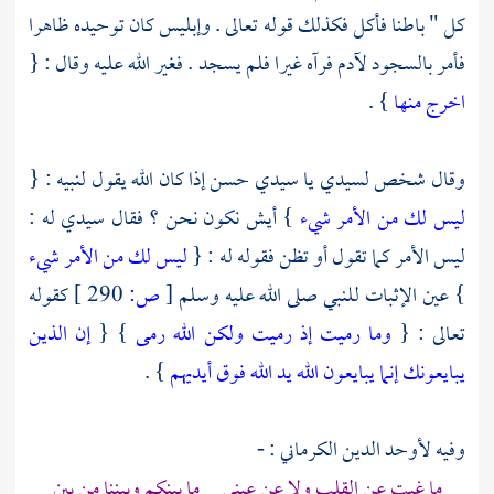
كل " باطنا فأكل فكذلك قوله تعالى . وإبليس كان توحيده ظاهرا
فأمر بالسجود
لآدم
فرآه غيرا فلم يسجد . فغير الله عليه وقال : {
اخرج منها
} .
وقال شخص لسيدي يا سيدي حسن إذا كان الله يقول لنبيه : {
ليس لك من الأمر شيء
} أيش نكون نحن ؟ فقال سيدي له :
ليس الأمر كما تقول أو تظن فقوله له : {
ليس لك من الأمر شيء
} عين الإثبات للنبي صلى الله عليه وسلم
[
ص:
290 ]
كقوله
تعالى : {
وما رميت إذ رميت ولكن الله رمى
} {
إن الذين
يبايعونك إنما يبايعون الله يد الله فوق أيديهم
} .
وفيه
لأوحد الدين الكرماني
: -
ما غبت عن القلب ولا عن عيني ما بينكم وبيننا من بين