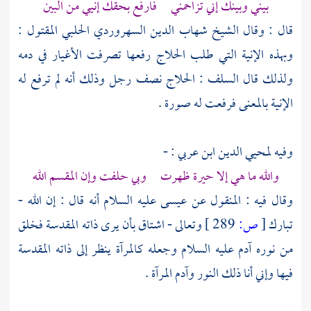
بيني وبينك إني تزاحمني فارفع بحقك إنيي من البين
قال : وقال
الشيخ شهاب الدين السهروردي الحلبي
المقتول :
وبهذه الإنية التي طلب
الحلاج
رفعها تصرفت الأغيار في دمه
ولذلك قال السلف :
الحلاج
نصف رجل وذلك أنه لم ترفع له
الإنية بالمعنى فرفعت له صورة .
وفيه لمحيي الدين ابن عربي : -
والله ما هي إلا حيرة ظهرت وبي حلفت وإن المقسم الله
وقال فيه : المنقول عن
عيسى
عليه السلام أنه قال : إن الله -
تبارك
[
ص:
289 ]
وتعالى - اشتاق بأن يرى ذاته المقدسة فخلق
من نوره
آدم
عليه السلام وجعله كالمرآة ينظر إلى ذاته المقدسة
فيها وإني أنا ذلك النور
وآدم
المرآة .