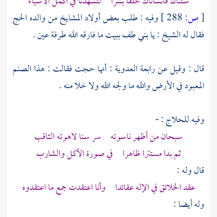
شئناك فأنشأناك خلقا بشرا لتشهدنا في أكمل الأشياء
[
ص:
288 ]
وفيه : طلب بعض أولاد المشايخ من والده الحج
فقال له الشيخ : يا بني طف ببيت ما فارقه الله طرفة عين .
قال : وقيل عن
رابعة العدوية
: أنها حجت فقالت : هذا الصنم
المعبود في الأرض والله ما ولجه الله ولا خلا منه .
وفيه للحلاج : -
سبحان من أظهر ناسوته سر سنا لاهوته الثاقب
ثم بدا مستترا ظاهرا في صورة الآكل والشارب
قال وله :
عقد الخلائق في الإله عقائدا وأنا اعتقدت جمع ما اعتقدوه
وله أيضا :