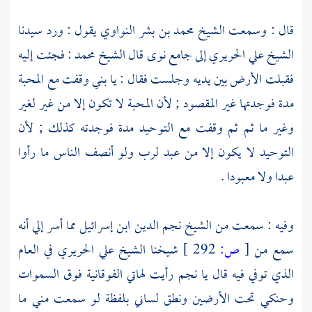
قال : وسمعت
الشيخ محمد بن بشر النواوي
يقول : ورد سيدنا
الشيخ علي الحريري
إلى
جامع نوى
قال
الشيخ محمد
: فجئت إليه
فقبلت الأرض بين يديه وجلست فقال : يا بني وقفت مع المحبة
مدة فوجدتها غير المقصود ; لأن المحبة لا تكون إلا من غير لغير
وغير ما ثم ثم وقفت مع التوحيد مدة فوجدته كذلك ; لأن
التوحيد لا يكون إلا من عبد لرب ولو أنصف الناس ما رأوا
عبدا ولا معبودا .
وفيه : سمعت من
الشيخ نجم الدين ابن إسرائيل
مما أسر إلي أنه
سمع من
[
ص:
292 ]
شيخنا
الشيخ علي الحريري
في العام
الذي توفي فيه قال يا
نجم
رأيت لهاتي الفوقانية فوق السموات
وحنكي تحت الأرضين ونطق لساني بلفظة لو سمعت مني ما