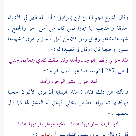
وقال
الشيخ نجم الدين ابن إسرائيل
: أن الله ظهر في الأشياء
حقيقة واحتجب بها مجازا فمن كان من أهل الحق والجمع :
شهدها مظاهر ومجالي ومن كان من أهل المجاز والفرق : شهدها
ستورا وحجبا قال : وقال في قصيدة له : -
لقد حق لي رفض الوجود وأهله وقد علقت كفاي جمعا بموجدي
[
ص:
287 ]
ثم بعد مدة غير البيت بقوله : -
لقد حق لي عشق الوجود وأهله
فسألته عن ذلك فقال : مقام البداية أن يرى الأكوان حجبا
فيرفضها ثم يراها مظاهر ومجالي فيحق له العشق لها كما قال
بعضهم : -
أقبل أرضا سار فيها جمالها فكيف بدار دار فيها جمالها
قال : وقال
ابن عربي
عقيب إنشاد بيتي
أبي نواس
: -