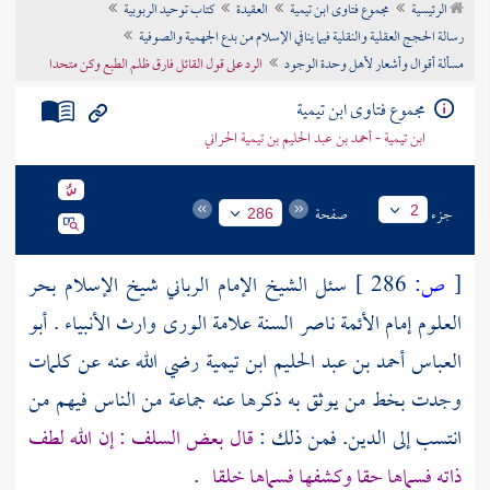
الرئيسية
مجموع فتاوى ابن تيمية
العقيدة
كتاب توحيد الربوبية
تراجم الأعلام
رسالة الحجج العقلية والنقلية فيما ينافي الإسلام من بدع الجهمية والصوفية
مسألة أقوال وأشعار لأهل وحدة الوجود
الرد على قول القائل فارق ظلم الطبع وكن متحدا
مجموع فتاوى ابن تيمية
ابن تيمية - أحمد بن عبد الحليم بن تيمية الحراني
جزء
صفحة
2
286
[
ص:
286 ]
سئل الشيخ الإمام الرباني شيخ الإسلام بحر
العلوم إمام الأئمة ناصر السنة علامة الورى وارث الأنبياء .
أبو
العباس أحمد بن عبد الحليم ابن تيمية
رضي الله عنه عن كلمات
وجدت بخط من يوثق به ذكرها عنه جماعة من الناس فيهم من
انتسب إلى الدين. فمن ذلك :
قال بعض السلف : إن الله لطف
ذاته فسماها حقا وكشفها فسماها خلقا
.