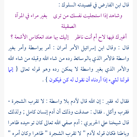
قال ابن الفارض في قصيدته السلوك :
وشاهد إذا استجليت نفسك من ترى بغير مراء في المرآة
الصقيلة
أغيرك فيها لاح أم أنت ناظر إليك بها عند انعكاس الأشعة ؟
قال : وقال
ابن إسرائيل
الأمر أمران : أمر بواسطة وأمر بغير
واسطة فالأمر الذي بالوسائط رده من شاء الله وقبله من شاء الله
والأمر الذي بغير واسطة لا يمكن رده وهو قوله تعالى {
إنما
قولنا لشيء إذا أردناه أن نقول له كن فيكون
} .
فقال له فقير : إن الله قال
لآدم
بلا واسطة : لا تقرب الشجرة -
فقرب وأكل . فقال : صدقت وذلك أن
آدم
إنسان كامل ; ولذلك
قال شيخنا
علي الحريري
:
آدم
صفي الله تعالى كان توحيده ظاهرا
وباطنا فكان قوله
لآدم
" لا تقرب الشجرة " ظاهرا وكان أمره "