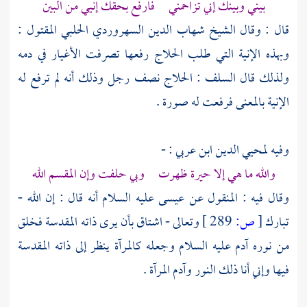
بيني وبينك إني تزاحمني فارفع بحقك إنيي من البين
قال : وقال
الشيخ شهاب الدين السهروردي الحلبي
المقتول :
وبهذه الإنية التي طلب
الحلاج
رفعها تصرفت الأغيار في دمه
ولذلك قال السلف :
الحلاج
نصف رجل وذلك أنه لم ترفع له
الإنية بالمعنى فرفعت له صورة .
وفيه لمحيي الدين ابن عربي : -
والله ما هي إلا حيرة ظهرت وبي حلفت وإن المقسم الله
وقال فيه : المنقول عن
عيسى
عليه السلام أنه قال : إن الله -
تبارك
[
ص:
289 ]
وتعالى - اشتاق بأن يرى ذاته المقدسة فخلق
من نوره
آدم
عليه السلام وجعله كالمرآة ينظر إلى ذاته المقدسة
فيها وإني أنا ذلك النور
وآدم
المرآة .