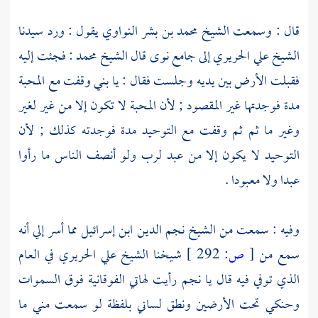
قال : وسمعت
الشيخ محمد بن بشر النواوي
يقول : ورد سيدنا
الشيخ علي الحريري
إلى
جامع نوى
قال
الشيخ محمد
: فجئت إليه
فقبلت الأرض بين يديه وجلست فقال : يا بني وقفت مع المحبة
مدة فوجدتها غير المقصود ; لأن المحبة لا تكون إلا من غير لغير
وغير ما ثم ثم وقفت مع التوحيد مدة فوجدته كذلك ; لأن
التوحيد لا يكون إلا من عبد لرب ولو أنصف الناس ما رأوا
عبدا ولا معبودا .
وفيه : سمعت من
الشيخ نجم الدين ابن إسرائيل
مما أسر إلي أنه
سمع من
[
ص:
292 ]
شيخنا
الشيخ علي الحريري
في العام
الذي توفي فيه قال يا
نجم
رأيت لهاتي الفوقانية فوق السموات
وحنكي تحت الأرضين ونطق لساني بلفظة لو سمعت مني ما