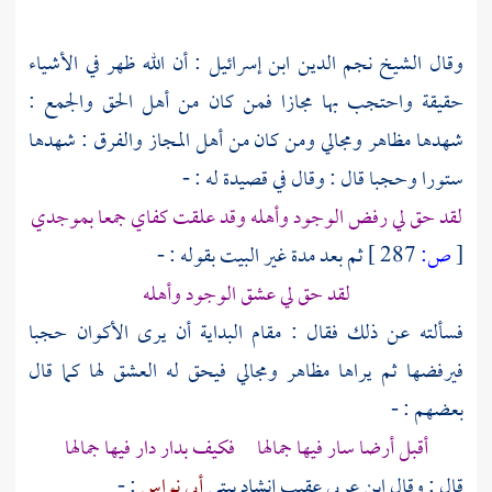
وقال
الشيخ نجم الدين ابن إسرائيل
: أن الله ظهر في الأشياء
حقيقة واحتجب بها مجازا فمن كان من أهل الحق والجمع :
شهدها مظاهر ومجالي ومن كان من أهل المجاز والفرق : شهدها
ستورا وحجبا قال : وقال في قصيدة له : -
لقد حق لي رفض الوجود وأهله وقد علقت كفاي جمعا بموجدي
[
ص:
287 ]
ثم بعد مدة غير البيت بقوله : -
لقد حق لي عشق الوجود وأهله
فسألته عن ذلك فقال : مقام البداية أن يرى الأكوان حجبا
فيرفضها ثم يراها مظاهر ومجالي فيحق له العشق لها كما قال
بعضهم : -
أقبل أرضا سار فيها جمالها فكيف بدار دار فيها جمالها
قال : وقال
ابن عربي
عقيب إنشاد بيتي
أبي نواس
: -