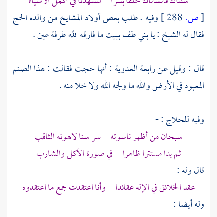
شئناك فأنشأناك خلقا بشرا لتشهدنا في أكمل الأشياء
[
ص:
288 ]
وفيه : طلب بعض أولاد المشايخ من والده الحج
فقال له الشيخ : يا بني طف ببيت ما فارقه الله طرفة عين .
قال : وقيل عن
رابعة العدوية
: أنها حجت فقالت : هذا الصنم
المعبود في الأرض والله ما ولجه الله ولا خلا منه .
وفيه للحلاج : -
سبحان من أظهر ناسوته سر سنا لاهوته الثاقب
ثم بدا مستترا ظاهرا في صورة الآكل والشارب
قال وله :
عقد الخلائق في الإله عقائدا وأنا اعتقدت جمع ما اعتقدوه
وله أيضا :