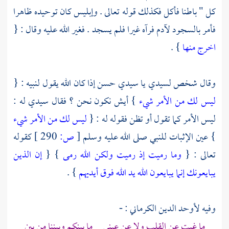
كل " باطنا فأكل فكذلك قوله تعالى . وإبليس كان توحيده ظاهرا
فأمر بالسجود
لآدم
فرآه غيرا فلم يسجد . فغير الله عليه وقال : {
اخرج منها
} .
وقال شخص لسيدي يا سيدي حسن إذا كان الله يقول لنبيه : {
ليس لك من الأمر شيء
} أيش نكون نحن ؟ فقال سيدي له :
ليس الأمر كما تقول أو تظن فقوله له : {
ليس لك من الأمر شيء
} عين الإثبات للنبي صلى الله عليه وسلم
[
ص:
290 ]
كقوله
تعالى : {
وما رميت إذ رميت ولكن الله رمى
} {
إن الذين
يبايعونك إنما يبايعون الله يد الله فوق أيديهم
} .
وفيه
لأوحد الدين الكرماني
: -
ما غبت عن القلب ولا عن عيني ما بينكم وبيننا من بين