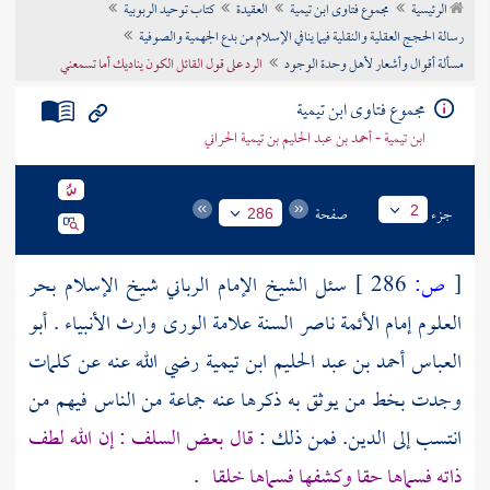
الرئيسية
مجموع فتاوى ابن تيمية
العقيدة
كتاب توحيد الربوبية
تراجم الأعلام
رسالة الحجج العقلية والنقلية فيما ينافي الإسلام من بدع الجهمية والصوفية
مسألة أقوال وأشعار لأهل وحدة الوجود
الرد على قول القائل الكون يناديك أما تسمعني
مجموع فتاوى ابن تيمية
ابن تيمية - أحمد بن عبد الحليم بن تيمية الحراني
جزء
صفحة
2
286
[
ص:
286 ]
سئل الشيخ الإمام الرباني شيخ الإسلام بحر
العلوم إمام الأئمة ناصر السنة علامة الورى وارث الأنبياء .
أبو
العباس أحمد بن عبد الحليم ابن تيمية
رضي الله عنه عن كلمات
وجدت بخط من يوثق به ذكرها عنه جماعة من الناس فيهم من
انتسب إلى الدين. فمن ذلك :
قال بعض السلف : إن الله لطف
ذاته فسماها حقا وكشفها فسماها خلقا
.