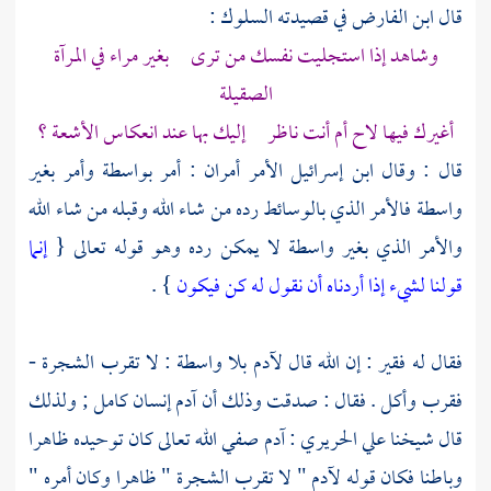
قال ابن الفارض في قصيدته السلوك :
وشاهد إذا استجليت نفسك من ترى بغير مراء في المرآة
الصقيلة
أغيرك فيها لاح أم أنت ناظر إليك بها عند انعكاس الأشعة ؟
قال : وقال
ابن إسرائيل
الأمر أمران : أمر بواسطة وأمر بغير
واسطة فالأمر الذي بالوسائط رده من شاء الله وقبله من شاء الله
والأمر الذي بغير واسطة لا يمكن رده وهو قوله تعالى {
إنما
قولنا لشيء إذا أردناه أن نقول له كن فيكون
} .
فقال له فقير : إن الله قال
لآدم
بلا واسطة : لا تقرب الشجرة -
فقرب وأكل . فقال : صدقت وذلك أن
آدم
إنسان كامل ; ولذلك
قال شيخنا
علي الحريري
:
آدم
صفي الله تعالى كان توحيده ظاهرا
وباطنا فكان قوله
لآدم
" لا تقرب الشجرة " ظاهرا وكان أمره "