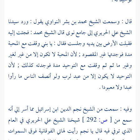
توحيد له .
قال : وسمعت
الشيخ محمد بن بشر النواوي
يقول : ورد سيدنا
الشيخ علي الحريري
إلى
جامع نوى
قال
الشيخ محمد
: فجئت إليه
فقبلت الأرض بين يديه وجلست فقال : يا بني وقفت مع المحبة
مدة فوجدتها غير المقصود ; لأن المحبة لا تكون إلا من غير لغير
وغير ما ثم ثم وقفت مع التوحيد مدة فوجدته كذلك ; لأن
التوحيد لا يكون إلا من عبد لرب ولو أنصف الناس ما رأوا
عبدا ولا معبودا .
وفيه : سمعت من
الشيخ نجم الدين ابن إسرائيل
مما أسر إلي أنه
سمع من
[
ص:
292 ]
شيخنا
الشيخ علي الحريري
في العام
الذي توفي فيه قال يا
نجم
رأيت لهاتي الفوقانية فوق السموات