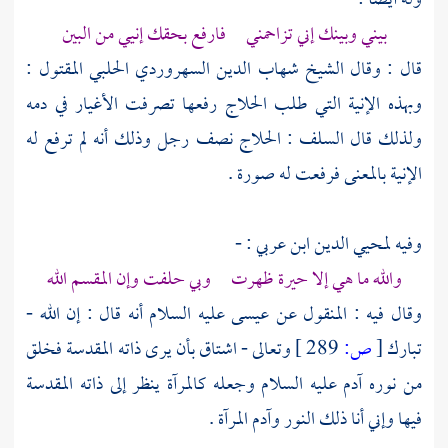
وله أيضا :
بيني وبينك إني تزاحمني فارفع بحقك إنيي من البين
قال : وقال
الشيخ شهاب الدين السهروردي الحلبي
المقتول :
وبهذه الإنية التي طلب
الحلاج
رفعها تصرفت الأغيار في دمه
ولذلك قال السلف :
الحلاج
نصف رجل وذلك أنه لم ترفع له
الإنية بالمعنى فرفعت له صورة .
وفيه لمحيي الدين ابن عربي : -
والله ما هي إلا حيرة ظهرت وبي حلفت وإن المقسم الله
وقال فيه : المنقول عن
عيسى
عليه السلام أنه قال : إن الله -
تبارك
[
ص:
289 ]
وتعالى - اشتاق بأن يرى ذاته المقدسة فخلق
من نوره
آدم
عليه السلام وجعله كالمرآة ينظر إلى ذاته المقدسة
فيها وإني أنا ذلك النور
وآدم
المرآة .