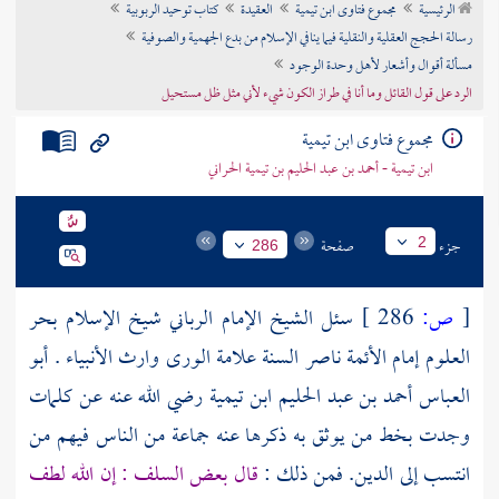
الرئيسية
مجموع فتاوى ابن تيمية
العقيدة
كتاب توحيد الربوبية
تراجم الأعلام
رسالة الحجج العقلية والنقلية فيما ينافي الإسلام من بدع الجهمية والصوفية
مسألة أقوال وأشعار لأهل وحدة الوجود
الرد على قول القائل وما أنا في طراز الكون شيء لأني مثل ظل مستحيل
مجموع فتاوى ابن تيمية
ابن تيمية - أحمد بن عبد الحليم بن تيمية الحراني
جزء
صفحة
2
286
[
ص:
286 ]
سئل الشيخ الإمام الرباني شيخ الإسلام بحر
العلوم إمام الأئمة ناصر السنة علامة الورى وارث الأنبياء .
أبو
العباس أحمد بن عبد الحليم ابن تيمية
رضي الله عنه عن كلمات
وجدت بخط من يوثق به ذكرها عنه جماعة من الناس فيهم من
انتسب إلى الدين. فمن ذلك :
قال بعض السلف : إن الله لطف