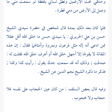
وحنكي تحت الأرضين ونطق لساني بلفظة لو سمعت مني ما
وصل إلى الأرض من دمي قطرة .
فلما كان بعد ذلك بمدة قال شخص في حضرة سيدي
الشيخ
حسن بن علي الحريري
: يا سيدي
حسن
ما خلق الله أقل عقلا
ممن ادعى أنه إله مثل
فرعون
ونمروذ
وأمثالهما فقال : إن هذه
المقالة لا يقولها إلا أجهل خلق الله أو أعرف خلق الله فقلت له :
صدقت ; وذلك أنه قد سمعت جدك يقول : رأيت كذا وكذا ;
فذكر ما ذكره
الشيخ نجم الدين
عن الشيخ .
وفيه قال بعض السلف : من كان عين الحجاب على نفسه فلا
حجاب ولا محجوب .