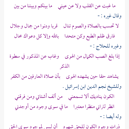
ما غبت عن القلب ولا عن عيني ما بينكم وبيننا من بين
وقال غيره : -
لا تحسب بالصلاة والصوم تنال قربا ودنوا من جمال وجلال
فارق ظلم الطبع وكن متحدا بالله وإلا كل دعواك محال
وغيره
للحلاج
: -
إذا بلغ الصب الكمال من الهوى وغاب عن المذكور في سطوة
الذكر
يشاهد حقا حين يشهده الهوى بأن صلاة العارفين من الكفر
وللشيخ نجم الدين ابن إسرائيل
.
الكون يناديك ألا تسمعني من ألف أشتاتي ومن فرقني
انظر لتراني منظرا معتبرا ما في سوى وجود من أوجدني
وله أيضا : -
ذرات وجود الكون للحق شهود أن ليس لموجود سوى الحق