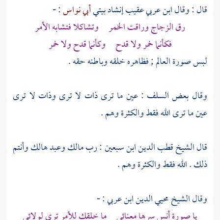
قال : وقال
ابن عربي
عقيب إنشاد بيتي
أبي نواس
: -
رق الزجاج وراقت الخمر وتشاكلا فتشابه الأمر
فكأنما خمر ولا قدح وكأنما قدح ولا خمر
لبس صورة العالم ; فظاهره خلقه وباطنه حقه .
وقال بعض السلف : عين ما ترى ذات لا ترى وذات لا ترى
عين ما ترى الله فقط والكثرة وهم .
قال
الشيخ قطب الدين ابن سبعين
: رب مالك وعبد هالك وأنتم
ذلك . الله فقط والكثرة وهم .
وقال
الشيخ محيي الدين ابن عربي
: -
يا صورة أنس سرها معنائي ما خلقك للأمر ترى لولائي