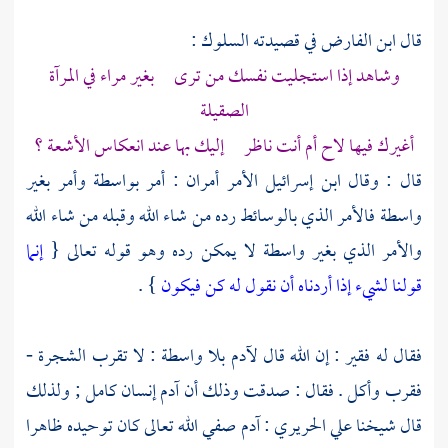
قال ابن الفارض في قصيدته السلوك :
وشاهد إذا استجليت نفسك من ترى بغير مراء في المرآة
الصقيلة
أغيرك فيها لاح أم أنت ناظر إليك بها عند انعكاس الأشعة ؟
قال : وقال
ابن إسرائيل
الأمر أمران : أمر بواسطة وأمر بغير
واسطة فالأمر الذي بالوسائط رده من شاء الله وقبله من شاء الله
والأمر الذي بغير واسطة لا يمكن رده وهو قوله تعالى {
إنما
قولنا لشيء إذا أردناه أن نقول له كن فيكون
} .
فقال له فقير : إن الله قال
لآدم
بلا واسطة : لا تقرب الشجرة -
فقرب وأكل . فقال : صدقت وذلك أن
آدم
إنسان كامل ; ولذلك
قال شيخنا
علي الحريري
:
آدم
صفي الله تعالى كان توحيده ظاهرا