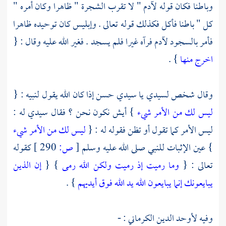
وباطنا فكان قوله
لآدم
" لا تقرب الشجرة " ظاهرا وكان أمره "
كل " باطنا فأكل فكذلك قوله تعالى . وإبليس كان توحيده ظاهرا
فأمر بالسجود
لآدم
فرآه غيرا فلم يسجد . فغير الله عليه وقال : {
اخرج منها
} .
وقال شخص لسيدي يا سيدي حسن إذا كان الله يقول لنبيه : {
ليس لك من الأمر شيء
} أيش نكون نحن ؟ فقال سيدي له :
ليس الأمر كما تقول أو تظن فقوله له : {
ليس لك من الأمر شيء
} عين الإثبات للنبي صلى الله عليه وسلم
[
ص:
290 ]
كقوله
تعالى : {
وما رميت إذ رميت ولكن الله رمى
} {
إن الذين
يبايعونك إنما يبايعون الله يد الله فوق أيديهم
} .
وفيه
لأوحد الدين الكرماني
: -