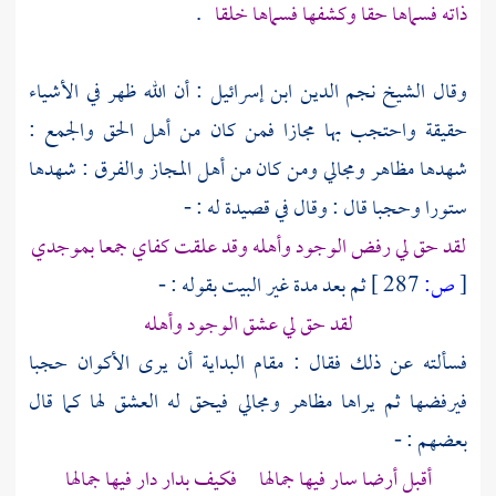
ذاته فسماها حقا وكشفها فسماها خلقا
.
وقال
الشيخ نجم الدين ابن إسرائيل
: أن الله ظهر في الأشياء
حقيقة واحتجب بها مجازا فمن كان من أهل الحق والجمع :
شهدها مظاهر ومجالي ومن كان من أهل المجاز والفرق : شهدها
ستورا وحجبا قال : وقال في قصيدة له : -
لقد حق لي رفض الوجود وأهله وقد علقت كفاي جمعا بموجدي
[
ص:
287 ]
ثم بعد مدة غير البيت بقوله : -
لقد حق لي عشق الوجود وأهله
فسألته عن ذلك فقال : مقام البداية أن يرى الأكوان حجبا
فيرفضها ثم يراها مظاهر ومجالي فيحق له العشق لها كما قال
بعضهم : -
أقبل أرضا سار فيها جمالها فكيف بدار دار فيها جمالها