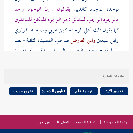
بوحدة الوجود كالذين
يقولون : إن الوجود واحد
فالوجود الواجب للخالق : هو الوجود الممكن للمخلوق
كما يقول ذلك أهل الوحدة
كابن عربي
وصاحبه
القونوي
وابن سبعين
وابن الفارض
صاحب القصيدة التائية - نظم
السلوك -
وعامر البصري السيواسي
الذي له قصيدة
تناظر قصيدة
ابن الفارض
.
والتلمساني
الذي شرح (
مواقف
النفري
وله شرح الأسماء الحسنى على طريقة
الخدمات العلمية
هؤلاء
وسعيد الفرغاني
الذي شرح قصيدة
ابن الفارض
والششتري
صاحب الأزجال الذي هو تلميذ
ابن سبعين
تفسير الآية
ترجمة علم
عناوين الشجرة
تخريج حديث
وعبد الله البلياني
وابن أبي المنصور
المتصوف المصري
صاحب فك الأزرار عن أعناق الأسرار وأمثالهم .
وثيقة الخصوصية
اتفاقية الخدمة
اتصل بنا
من نحن