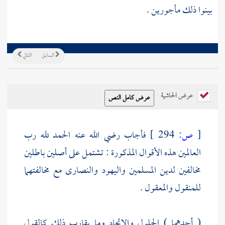
بينوا ذلك مأجورين .
السابق
التالي
عرض الحاشية
[
ص:
294 ]
فأجاب رضي الله عنه الحمد لله رب
العالمين هذه الأقوال المذكورة : تشتمل على أصلين باطلين
مخالفين لدين المسلمين
واليهود
والنصارى
مع مخالفتهما
للمنقول والمعقول .
( أحدهما ) الحلول والاتحاد وما يقارب ذلك كالقول