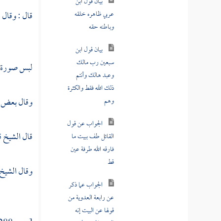
بيان قول ابن
عربي ظاهره خلقه
قال : وقال
ا
وباطنه حقه
بيان قول ابن
سبعين رب مالك
لبس صورة ال
وعبد هالك وأنتم
ذلك الله فقط والكثرة
وقال بعض ال
وهم
الجواب عن قول
قال
الشيخ ق
القائل طف ببيت ما
فارقه الله طرفة عين
قط
وقال
الشيخ 
الجواب عما ذكر
عن رابعة العدوية من
قولها عن البيت إنه