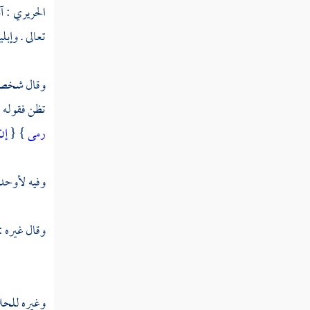
الحريري
:
آ
القلب ولا عن عيني
تعالى . وإب
الرد على قول
القائل فارق ظلم
وقال شخص ل
الطبع وكن متحدا
تظن فقوله ل
الرد على قول
رمى
} {
إن 
الشاعر إذا بلغ الصب
الكمال من الهوى
وفيه
لأوحد 
الرد على قول
القائل الكون يناديك
أما تسمعني
وقال غيره : 
الرد على قول
القائل وما أنا في طراز
الكون شيء لأني مثل
وغيره
للحل
ظل مستحيل