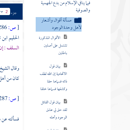
فيما ينافي الإسلام من بدع الجهمية
والصوفية
جزء
2
مسألة أقوال وأشعار
[
ص:
286 ]
لأهل وحدة الوجود
الحليم ابن ت
الأقوال المذكورة
تشتمل على أصلين
السلف : إن 
باطلين
بيان قول
وقال
الشيخ 
الاتحادية إن الله لطف
كان من أهل 
ذاته فسماها حقا
وكشفها فسماها خلقا
[
ص:
287 ]
بيان قول القائل
لقد حق لي عشق
الوجود وأهله
فسألته عن ذ