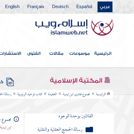
فصل ظن طائفة من الفلاسفة
عربي
Español
Deutsch
Français
English
ونحوهم أن كمال النفس في مجرد العلم
فصل حقيقة مذهب الاتحادية
مسألة جماعة اجتمعوا على أمور
متنوعة في الفساد وتعلق كل منهم
بسبب
الرئيسية
موسوعات
مقالات
الفتوى
الاستشارات
مسألة رجلين تشاجرا في معنى
الرب حق والعبد حق
المكتبة الإسلامية
كتب
مسألة قول العلماء في كتاب
الرئيسية
مجموع فتاوى ابن تيمية
العقيدة
كتاب توحيد الربوبية
رسالة الحج
فصوص الحكم
رسالة حقيقة مذهب الاتحاديين
القائلين بوحدة الوجود
مجموع ف
ابن تيمية
رسالة الحجج العقلية والنقلية