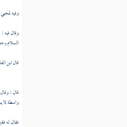
صلوات الله عليه
وفيه لمحيي ا
الرد على قول ابن
الفارض وشاهد إذا
استجليت ذاتك من
وقال فيه : 
ترى
السلام وجعله
فصل بيان قول
ابن إسرائيل الأمر
قال ابن الف
أمران أمر بواسطة
وأمر بغير واسطة
الرد على من قال
إن قوله تعالى ليس لك
قال : وقال
من الأمر شيء أنه عين
واسطة لا يم
الإثبات للنبي
الرد على قول
فقال له فقير
القائل ما غبت عن