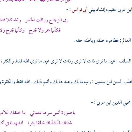
بن عربي
عقيب إنشاد بيتي
أبي نواس
: -
رق الزجاج وراقت الخمر وتشاكلا فتشاب
فكأنما خمر ولا قدح وكأنما قدح ولا 
عالم ; فظاهره خلقه وباطنه حقه .
سلف : عين ما ترى ذات لا ترى وذات لا ترى عين ما ترى الله فقط والكثرة 
طب الدين ابن سبعين
: رب مالك وعبد هالك وأنتم ذلك . الله فقط والكثرة و
محيي الدين ابن عربي
: -
يا صورة أنس سرها معنائي ما خلقك للأمر 
شئناك فأنشأناك خلقا بشرا لتشهدنا في أكم