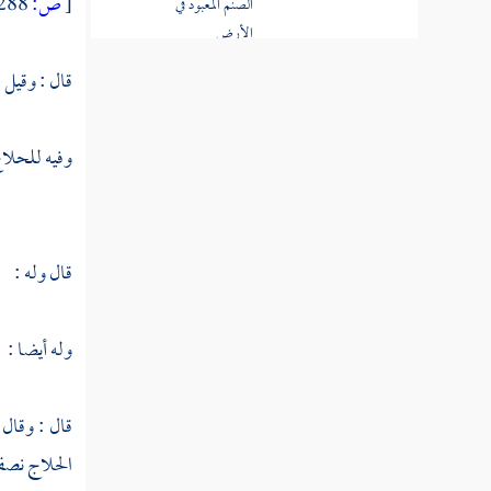
[
ص:
288 ]
الصنم المعبود في
الأرض
قال : وقيل
معنى بيتين
للحلاج وبيت لابن
عربي
وفيه للحلاج
الرد على من قال
فارفع بحقك إني من
البين
قال وله :
الرد على القول
المحكي عن ابن عربي
وله أيضا :
وبي حلفت وأن
المقسم الله
قال : وقال
الرد على المنقول
الحلاج
نصف 
عن عيسى ابن مريم