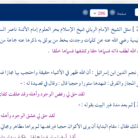
صفحة
286
سئل الشيخ الإمام الرباني شيخ الإسلام بحر العلوم إمام الأئمة ناصر الس
يمية
رضي الله عنه عن كلمات وجدت بخط من يوثق به ذكرها عنه جماعة من 
الله لطف ذاته فسماها حقا وكشفها فسماها خلقا
.
نجم الدين ابن إسرائيل
: أن الله ظهر في الأشياء حقيقة واحتجب بها مجازا 
المجاز والفرق : شهدها ستورا وحجبا قال : وقال في قصيدة له : -
لقد حق لي رفض الوجود وأهله وقد علقت كفا
ثم بعد مدة غير البيت بقوله : -
لقد حق لي عشق الوجود وأهله
لك فقال : مقام البداية أن يرى الأكوان حجبا فيرفضها ثم يراها مظاهر ومجالي 
أقبل أرضا سار فيها جمالها فكيف بدار دار ف