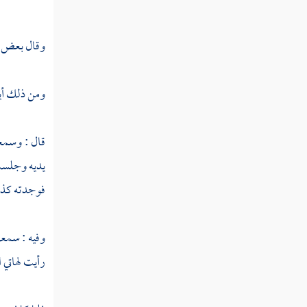
رسالة الرد الأقوم على ما في
كتاب فصوص الحكم
وقال بعض ال
رسالة شيخ الإسلام إلى نصر
الدين بن المنجى
ومن ذلك أيضا
مسألة ما تقول أئمة الإسلام
وشيخ الإسلام في الحلاج
قال : وسم
مسألة عمن يقول إن ما ثم إلا الله
يديه وجلست 
مسألة قول النبي لا تسبوا الدهر
فوجدته كذلك
هل هذا موافق لما يقوله الاتحادية
كتاب مجمل اعتقاد السلف
وفيه : سم
رأيت لهاتي
كتاب مفصل اعتقاد السلف
كتاب الأسماء والصفات " الجزء الأول