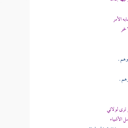
ه الأمر
خمر
وهم .
هم .
ترى لولائي
ل الأشياء