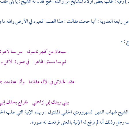
وفيه : طلب بعض أولاد المشايخ من والده الحج فقال له الشيخ : يا بني طف بب
 عن
رابعة العدوية
: أنها حجت فقالت : هذا الصنم المعبود في الأرض والله ما ولج
 : -
سبحان من أظهر ناسوته سر سنا لاهوته
ثم بدا مستترا ظاهرا في صورة الآكل 
عقد الخلائق في الإله عقائدا وأنا اعتقدت جم
بيني وبينك إني تزاحمني فارفع بحقك إنيي
الشيخ شهاب الدين السهروردي الحلبي
المقتول : وبهذه الإنية التي طلب
الح
رجل وذلك أنه لم ترفع له الإنية بالمعنى فرفعت له صورة .