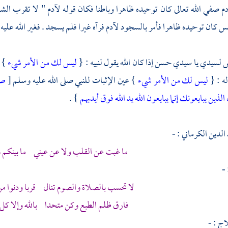
دم
صفي الله تعالى كان توحيده ظاهرا وباطنا فكان قوله
لآدم
" لا تقرب الشج
ليس كان توحيده ظاهرا فأمر بالسجود
لآدم
فرآه غيرا فلم يسجد . فغير الله عليه
سيدي يا سيدي حسن إذا كان الله يقول لنبيه : {
ليس لك من الأمر شيء
} 
ه : {
ليس لك من الأمر شيء
} عين الإثبات للنبي صلى الله عليه وسلم
[
ص
الذين يبايعونك إنما يبايعون الله يد الله فوق أيديهم
} .
الدين الكرماني
: -
ما غبت عن القلب ولا عن عيني ما بينكم وبي
-
لا تحسب بالصلاة والصوم تنال قربا ودنوا م
فارق ظلم الطبع وكن متحدا بالله وإلا كل 
اج
: -