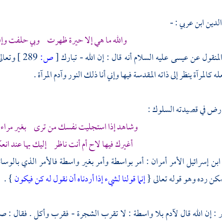
لدين ابن عربي : -
والله ما هي إلا حيرة ظهرت وبي حلفت وإن 
المنقول عن
عيسى
عليه السلام أنه قال : إن الله - تبارك
[
ص:
289 ]
وتعال
 كالمرآة ينظر إلى ذاته المقدسة فيها وإني أنا ذلك النور
وآدم
المرآة .
ارض في قصيدته السلوك :
وشاهد إذا استجليت نفسك من ترى بغير مراء في 
أغيرك فيها لاح أم أنت ناظر إليك بها عند ان
ابن إسرائيل
الأمر أمران : أمر بواسطة وأمر بغير واسطة فالأمر الذي بالوسائ
كن رده وهو قوله تعالى {
إنما قولنا لشيء إذا أردناه أن نقول له كن فيكون
} .
 : إن الله قال
لآدم
بلا واسطة : لا تقرب الشجرة - فقرب وأكل . فقال :