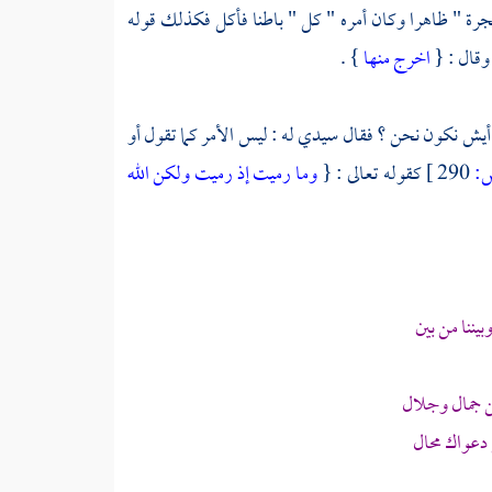
رة " ظاهرا وكان أمره " كل " باطنا فأكل فكذلك قوله
 وقال : {
اخرج منها
} .
أيش نكون نحن ؟ فقال سيدي له : ليس الأمر كما تقول أو
:
290 ]
كقوله تعالى : {
وما رميت إذ رميت ولكن الله
ننا من بين
ن جمال وجلال
دعواك محال