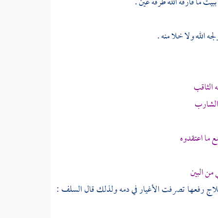
يت ما فارقه الله طرفة عين .
ه الله ولا خلا منه .
 الثاقب
والشارب
ع ما اعتقدوه
 من البين
لاج
رفعها تصرفت الأغيار في دمه ولذلك قال السلف :