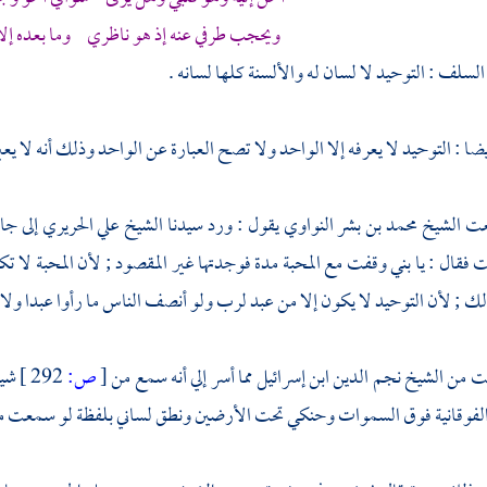
ويحجب طرفي عنه إذ هو ناظري وما بعده إلا 
سلف : التوحيد لا لسان له والألسنة كلها لسانه .
 : التوحيد لا يعرفه إلا الواحد ولا تصح العبارة عن الواحد وذلك أنه لا يعبر 
عت
الشيخ محمد بن بشر النواوي
يقول : ورد سيدنا
الشيخ علي الحريري
إلى
جا
فقال : يا بني وقفت مع المحبة مدة فوجدتها غير المقصود ; لأن المحبة لا تك
 ; لأن التوحيد لا يكون إلا من عبد لرب ولو أنصف الناس ما رأوا عبدا ولا م
عت من
الشيخ نجم الدين ابن إسرائيل
مما أسر إلي أنه سمع من
[
ص:
292 ]
شي
 الفوقانية فوق السموات وحنكي تحت الأرضين ونطق لساني بلفظة لو سمعت م