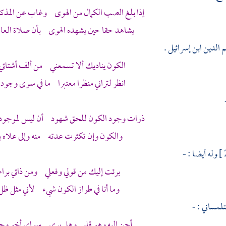
إذا بلغ الصب الكمال من الهوى وغاب عن المذكو
يشاهد حقا حين يشهده الهوى بأن صلاة العار
الدين ابن إسرائيل
.
الكون يناديك ألا تسمعني من ألف أشتاتي
انظر لتراني منظرا معتبرا ما في سوى وجود
ذرات وجود الكون للحق شهود أن ليس لموجود
والكون وإن تكثرت عدته منه وإلى علاه ي
وله أيضا : -
برئت إليك من قولي وفعلي ومن ذاتي براء
وما أنا في طراز الكون شيء لأني مثل ظ
تلمساني
: -
أحن إليه وهو قلبي وهل يرى سواي أخو وجد 