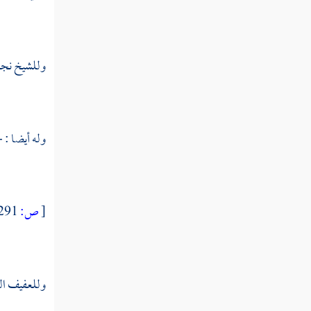
الرد على قول
القائل التوحيد لا
لسان له والألسنة كلها
وللشيخ نجم 
لسانه
الرد على قول
القائل وجدت المحبة
وله أيضا : -
غير المقصود
توبة من قال هذه
الأقوال وموته على
[
ص:
291 ]
الإسلام
مناظرة بين
يهودي واتحادي
وللعفيف
ال