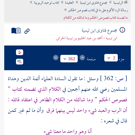
الرئيسية
مجموع فتاوى ابن تيمية
العقيدة
كتاب توحيد الربوبية
تراجم الأعلام
رسالة الرد الأقوم على ما في كتاب فصوص الحكم
ما تضمنه كتاب فصوص الحكم وما شاكله من الكلام
مجموع فتاوى ابن تيمية
ابن تيمية - أحمد بن عبد الحليم بن تيمية الحراني
جزء
صفحة
2
362
[
ص:
362 ]
وسئل : ما تقول السادة العلماء أئمة الدين وهداة
المسلمين رضي الله عنهم أجمعين في
الكلام الذي تضمنه كتاب "
فصوص الحكم " وما شاكله من الكلام الظاهر في اعتقاد قائله :
أن الرب والعبد شيء واحد ليس بينهما فرق
وأن ما ثم غير كمن
قال في شعره :
أنا وهو واحد ما معنا شيء