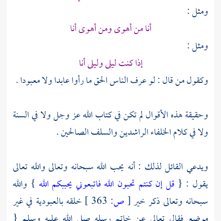
ومثل :
أنا من أهوى ومن أهوى أنا
ومثل :
إذا كنت ليلى وليلى أنا
وكقول من قال : لو عرف الناس الحق ما رأوا عابدا ولا معبودا .
وحقيقة هذه الأقوال لم تكن في كتاب الله عز وجل ولا في السنة
ولا في كلام الخلفاء الراشدين والسلف الصالحين .
ويدعي القائل لذلك : أنه يحب الله سبحانه وتعالى والله تعالى
يقول : {
قل إن كنتم تحبون الله فاتبعوني يحببكم الله
} والله
سبحانه وتعالى ذكر خير
[
ص:
363 ]
خلقه بالعبودية في غير
موضع فقال تعالى عن خاتم رسله صلى الله عليه وسلم {