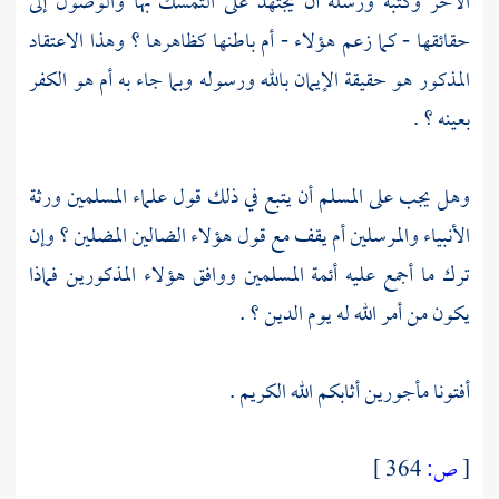
الآخر وكتبه ورسله أن يجتهد على التمسك بها والوصول إلى
حقائقها - كما زعم هؤلاء - أم باطنها كظاهرها ؟ وهذا الاعتقاد
المذكور هو حقيقة الإيمان بالله ورسوله وبما جاء به أم هو الكفر
بعينه ؟ .
وهل يجب على المسلم أن يتبع في ذلك قول علماء المسلمين ورثة
الأنبياء والمرسلين أم يقف مع قول هؤلاء الضالين المضلين ؟ وإن
ترك ما أجمع عليه أئمة المسلمين ووافق هؤلاء المذكورين فماذا
يكون من أمر الله له يوم الدين ؟ .
أفتونا مأجورين أثابكم الله الكريم .
[
ص:
364 ]