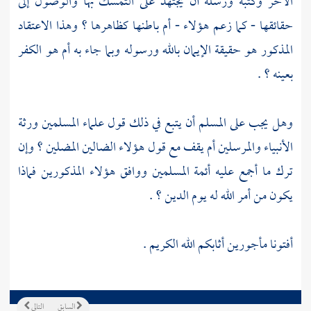
الآخر وكتبه ورسله أن يجتهد على التمسك بها والوصول إلى
حقائقها - كما زعم هؤلاء - أم باطنها كظاهرها ؟ وهذا الاعتقاد
المذكور هو حقيقة الإيمان بالله ورسوله وبما جاء به أم هو الكفر
بعينه ؟ .
وهل يجب على المسلم أن يتبع في ذلك قول علماء المسلمين ورثة
الأنبياء والمرسلين أم يقف مع قول هؤلاء الضالين المضلين ؟ وإن
ترك ما أجمع عليه أئمة المسلمين ووافق هؤلاء المذكورين فماذا
يكون من أمر الله له يوم الدين ؟ .
أفتونا مأجورين أثابكم الله الكريم .
السابق
التالي