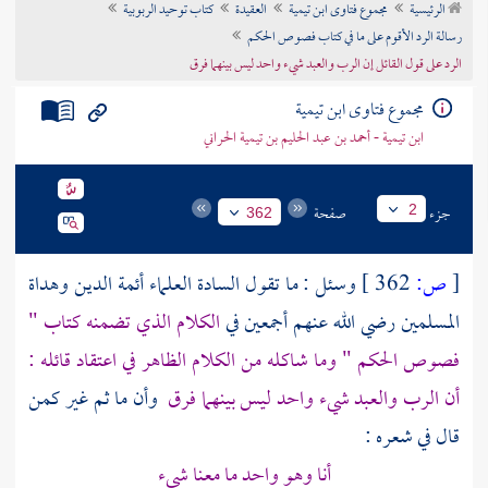
الرئيسية
مجموع فتاوى ابن تيمية
العقيدة
كتاب توحيد الربوبية
تراجم الأعلام
رسالة الرد الأقوم على ما في كتاب فصوص الحكم
الرد على قول القائل إن الرب والعبد شيء واحد ليس بينهما فرق
مجموع فتاوى ابن تيمية
ابن تيمية - أحمد بن عبد الحليم بن تيمية الحراني
جزء
صفحة
2
362
[
ص:
362 ]
وسئل : ما تقول السادة العلماء أئمة الدين وهداة
المسلمين رضي الله عنهم أجمعين في
الكلام الذي تضمنه كتاب "
فصوص الحكم " وما شاكله من الكلام الظاهر في اعتقاد قائله :
أن الرب والعبد شيء واحد ليس بينهما فرق
وأن ما ثم غير كمن
قال في شعره :
أنا وهو واحد ما معنا شيء