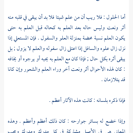
أما الحلول : فلا ريب أن من علم شيئا فلا بد أن يبقى في قلبه منه
أثر ونعت وليس حاله بعد العلم به كحاله قبل العلم به حتى
يكون العلم نسبة محضة بمنزلة العلو والسفول . فإن المستعلي إذا
نزل زال علوه والسافل إذا اعتلى زال سفوله والعلم لا يزول ; بل
يبقى أثره بكل حال ; فإذا كان مع العلم به يحبه أو يرجوه أو يخافه
: كان لهذه الأحوال أثر ونعت آخر وراء العلم والشعور وإن كانا
قد يتلازمان .
فإذا ذكره بلسانه : كانت هذه الآثار أعظم .
وإذا خضع له بسائر جوارحه : كان ذلك أعظم وأعظم . وهذه
المعاني هي في الأصل مشتركة في كل مدرك ومدرك ومحب