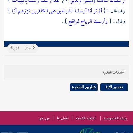
أرسلناك شاهدا ومبشرا ونذيرا
} {
لقد أرسلنا رسلنا بالبينات
}
وقد قال : {
ألم تر أنا أرسلنا الشياطين على الكافرين تؤزهم أزا
}
وقال : {
وأرسلنا الرياح لواقح
} .
السابق
التالي
الخدمات العلمية
تفسير الآية
عناوين الشجرة
وثيقة الخصوصية
اتفاقية الخدمة
اتصل بنا
من نحن