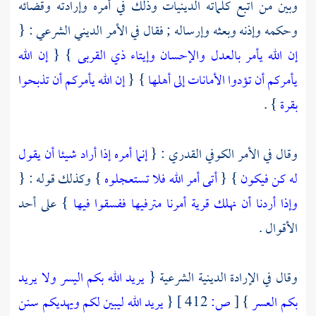
وبين من اتبع كلماته الدينيات وذلك في أمره وإرادته وقضائه
وحكمه وإذنه وبعثه وإرساله ; فقال في الأمر الديني الشرعي : {
إن الله يأمر بالعدل والإحسان وإيتاء ذي القربى
} {
إن الله
يأمركم أن تؤدوا الأمانات إلى أهلها
} {
إن الله يأمركم أن تذبحوا
بقرة
} .
وقال في الأمر الكوفي القدري : {
إنما أمره إذا أراد شيئا أن يقول
له كن فيكون
} {
أتى أمر الله فلا تستعجلوه
} وكذلك قوله : {
وإذا أردنا أن نهلك قرية أمرنا مترفيها ففسقوا فيها
} على أحد
الأقوال .
وقال في الإرادة الدينية الشرعية {
يريد الله بكم اليسر ولا يريد
بكم العسر
}
[
ص:
412 ]
{
يريد الله ليبين لكم ويهديكم سنن