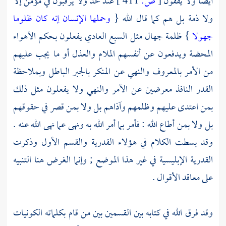
أيضا ولا يقفون
[
ص:
411 ]
عند حد ولا يرقبون في مؤمن إلا
ولا ذمة بل هم كما قال الله {
وحملها الإنسان إنه كان ظلوما
جهولا
} ظلمة جهال مثل السبع العادي يفعلون بحكم الأهواء
المحضة ويدفعون عن أنفسهم الملام والعذل أو ما يجب عليهم
من الأمر بالمعروف والنهي عن المنكر بالجبر الباطل وبملاحظة
القدر النافذ معرضين عن الأمر والنهي ولا يفعلون مثل ذلك
بمن اعتدى عليهم وظلمهم وآذاهم بل ولا بمن قصر في حقوقهم
بل ولا بمن أطاع الله : فأمر بما أمر الله به ونهى عما نهى الله عنه .
وقد بسطت الكلام في هؤلاء
القدرية
والقسم الأول وذكرت
القدرية الإبليسية
في غير هذا الموضع ; وإنما الغرض هنا التنبيه
على معاقد الأقوال .
وقد فرق الله في كتابه بين القسمين بين من قام بكلماته الكونيات