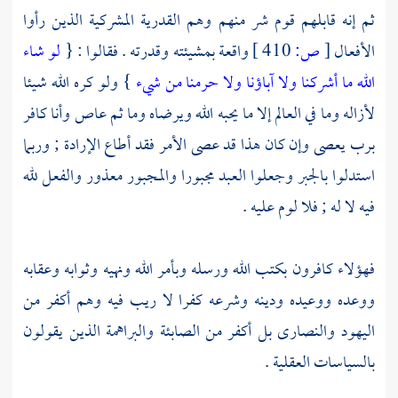
ثم إنه قابلهم قوم شر منهم وهم
القدرية
المشركية الذين رأوا
الأفعال
[
ص:
410 ]
واقعة بمشيئته وقدرته . فقالوا : {
لو شاء
الله ما أشركنا ولا آباؤنا ولا حرمنا من شيء
} ولو كره الله شيئا
لأزاله وما في العالم إلا ما يحبه الله ويرضاه وما ثم عاص وأنا كافر
برب يعصى وإن كان هذا قد عصى الأمر فقد أطاع الإرادة ; وربما
استدلوا بالجبر وجعلوا العبد مجبورا والمجبور معذور والفعل لله
فيه لا له ; فلا لوم عليه .
فهؤلاء كافرون بكتب الله ورسله وبأمر الله ونهيه وثوابه وعقابه
ووعده ووعيده ودينه وشرعه كفرا لا ريب فيه وهم أكفر من
اليهود
والنصارى
بل أكفر من
الصابئة
والبراهمة
الذين يقولون
بالسياسات العقلية .