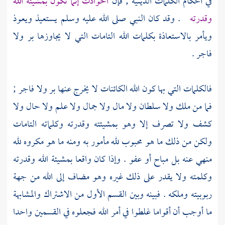
في أحكام الكلمات الدينية ; فإن
الحوادث إنما تكون بمشيئة الله
وقدرته
. وقد كان النبي صلى الله عليه وسلم يستعيذ ويعوذ
ويأمر بالاستعاذة بكلمات الله التامات التي لا يجاوزها بر ولا
فاجر .
فالكلمات التي بها كون الله الكائنات لا يخرج عنها بر ولا فاجر ;
فما من ملك ولا سلطان ولا مال ولا جمال ولا علم ولا حال ولا
كشف ولا تصرف إلا وهو بمشيئته وقدرته وكلماته التامات
ولكن من ذلك ما هو محبوب لله مأمور به ومنه ما هو مكروه لله
منهي عنه بل مباح أو عفو . وإذا كان واقعا بمشيئة الله وقدرته
وكلمته ولا يقدر على ذلك غيره وهو مضاف إلى الله من جهة
ربوبيته وملكه . فبينه وبين القسم الأول من الاشتراك والمشابهة
ما أوجب أن أقواما غلطوا في أمر الله فجعلوه في القسمين واحدا