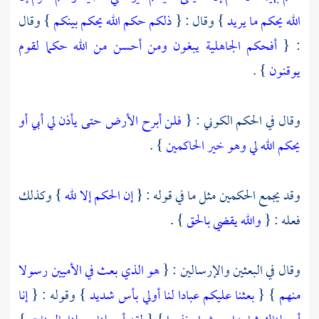
الله يحكم ما يريد
} وقال : {
ذلكم حكم الله يحكم بينكم
} وقال
: {
أفحكم الجاهلية يبغون ومن أحسن من الله حكما لقوم
يوقنون
} .
وقال في الحكم الكوني : {
فلن أبرح الأرض حتى يأذن لي أبي أو
يحكم الله لي وهو خير الحاكمين
} .
وقد يجمع الحكمين مثل ما في قوله : {
إن الحكم إلا لله
} وكذلك
فعله : {
والله يقضي بالحق
} .
وقال في البعثين والإرسالين : {
هو الذي بعث في الأميين رسولا
منهم
} {
بعثنا عليكم عبادا لنا أولي بأس شديد
} وقوله : {
إنا