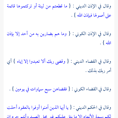
وقال في الإذن الديني : {
ما قطعتم من لينة أو تركتموها قائمة
على أصولها فبإذن الله
} .
وقال في الإذن الكوني : {
وما هم بضارين به من أحد إلا بإذن
الله
} .
وقال في القضاء الديني : {
وقضى ربك ألا تعبدوا إلا إياه
} أي
أمر ربك بذلك .
وقال في القضاء الكوني : {
فقضاهن سبع سماوات في يومين
} .
وقال في الحكم الديني : {
يا أيها الذين آمنوا أوفوا بالعقود أحلت
لكم بهيمة الأنعام إلا ما يتلى عليكم غير محلي الصيد وأنتم حرم إن