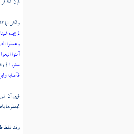
فإن الكافر 
ولكن لما كا
لم يجده شيئ
وعملوا الصا
آمنوا اتبعو
منثورا
} وقا
فأصابه وابل
فبين أن الم
تجعلوها باطل
وقد غلط طا