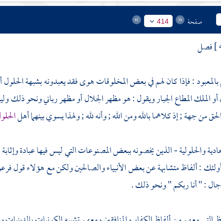
صفحة
414
فصل
بالمعبود : فإذا كان لهم في بعض المخلوقات هوى فقد يعبدونه بشبهة الحلول أو
 أو الملك المطاع الجبار ويقول : هو مظهر الجلال أو مظهر رباني ونحو ذلك ول
الحق من جهة ; إذ كلاهما بالله ومن الله ; وأنه لله ; ولهذا يسوي بينهما أهل
الحلول
حادية
والحلولية
- الذين يخصونه ببعض المصنوعات التي ليس فيها عبادة وإثابة
ولئك : ألفاظ متشابهة عن بعض الأنبياء والصالحين ولكن مع هؤلاء قول
فرع
جال
: " أنا ربكم " ونحو ذلك .
ظ التي معهم من ألفاظ
الكفار
والمنافقين
ومعهم تشبيه الكونيات بالدينيات و