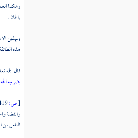
وهكذا العمل
باطلا .
وبهذين الاع
هذه الطائفة 
قال الله تعا
يضرب الله ا
[
ص:
419 ]
والفضة والح
الناس من الم