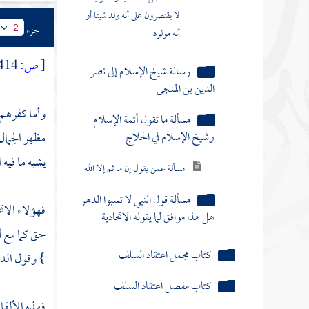
لا يقتصرون على أنه ولد شيئا أو
جزء
2
أنه مولود
[
ص:
414 ]
رسالة شيخ الإسلام إلى نصر
الدين بن المنجى
وأما كفرهم 
مسألة ما تقول أئمة الإسلام
وشيخ الإسلام في الحلاج
مظهر الجمال
يشبه ما فيه 
مسألة عمن يقول إن ما ثم إلا الله
مسألة قول النبي لا تسبوا الدهر
فهؤلاء
الات
هل هذا موافق لما يقوله الاتحادية
حق كما مع أ
كتاب مجمل اعتقاد السلف
} وقول
الد
كتاب مفصل اعتقاد السلف
فهذه الألفا