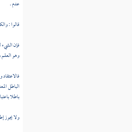
عدم .
قالوا : والك
فإن الشيء له
وهو العلم 
فالاعتقاد و
الباطل المع
باطلا باعتبا
ولا يجوز إطل