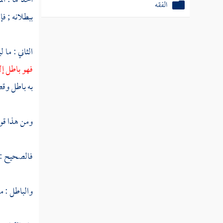
أحدهما : ال
الفقه
ببطلانه ; فإ
الثاني : ما 
فهو باطل إل
به باطل وقص
ومن هذا قول
فالصحيح : 
والباطل : ما