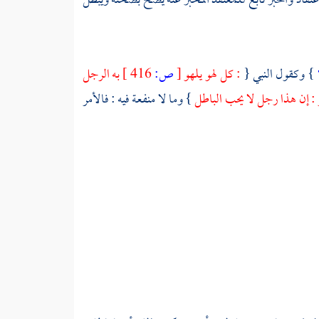
اعتقاد والخبر تابع للمعتقد المخبر عنه يصح بصحته ويبطل
} وكقول النبي {
: كل لهو يلهو
[
ص:
416 ]
به الرجل
: إن هذا رجل لا يحب الباطل
} وما لا منفعة فيه : فالأمر