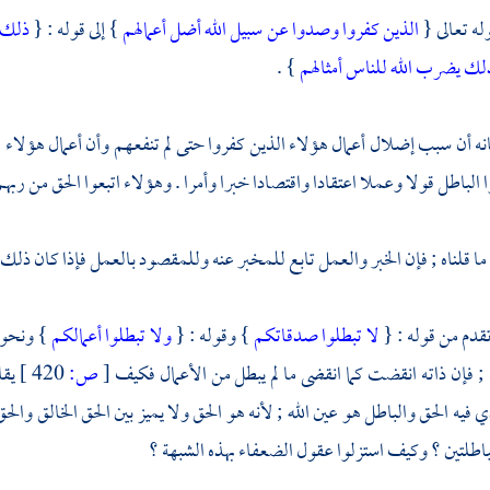
له تعالى {
الذين كفروا وصدوا عن سبيل الله أضل أعمالهم
} إلى قوله : {
ذلك ب
لك يضرب الله للناس أمثالهم
} .
ه أن سبب إضلال أعمال هؤلاء الذين كفروا حتى لم تنفعهم وأن أعمال هؤلاء ال
 الباطل قولا وعملا اعتقادا واقتصادا خبرا وأمرا . وهؤلاء اتبعوا الحق من ربهم
ما قلناه ; فإن الخبر والعمل تابع للمخبر عنه وللمقصود بالعمل فإذا كان ذلك 
قدم من قوله : {
لا تبطلوا صدقاتكم
} وقوله : {
ولا تبطلوا أعمالكم
} ونحو 
 ; فإن ذاته انقضت كما انقضى ما لم يبطل من الأعمال فكيف
[
ص:
420 ]
يقا
ي فيه الحق والباطل هو عين الله ; لأنه هو الحق ولا يميز بين الحق الخالق وا
لباطلتين ؟ وكيف استزلوا عقول الضعفاء بهذه الشبهة ؟