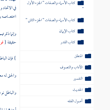
كتاب الأسماء والصفات " الجزء الأول
في الاتحاد و
"
اختصاصه ببع
كتاب الأسماء والصفات " الجزء الثاني "
كتاب الإيمان
وإنما ذكرته
حقيقة {
قول
كتاب القدر
المنطق
} فإن الباطل
الآداب والتصوف
والحق له معن
التفسير
الحديث
والباطل نوع
أصول الفقه