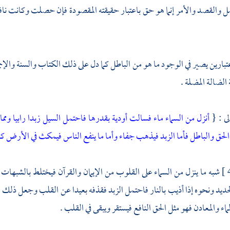
 والقصد والأمر إنما هو حق باعتبار حقيقته المقصودة فإن حصلت وكانت نافعة
تبارين يصير في الوجود ما هو من الباطل كما دل على ذلك الكتاب والسنة 
الضالة المضلة .
لى : {
أنزل من السماء ماء فسالت أودية بقدرها فاحتمل السيل زبدا رابيا ومما 
لحق والباطل فأما الزبد فيذهب جفاء وأما ما ينفع الناس فيمكث في الأرض 
شبه ما ينزل من السماء على القلوب من الإيمان والقرآن فيختلط بالشبهات و
ديد ونحوه إذا أذيب بالنار فاحتمل الزبد فقذفه بعيدا عن القلب وجعل ذلك الز
اء والمعادن فهو مثل الحق النافع فيستقر ويبقى في القلب .