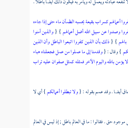
 تنفعه عبادته ويعمل له ويأمر به فيكون ذلك أيضا باطلا .
روا أعمالهم كسراب بقيعة يحسبه الظمآن ماء حتى إذا جاءه
روا وصدوا عن سبيل الله أضل أعمالهم
} {
والذين آمنوا
بالهم
} {
ذلك بأن الذين كفروا اتبعوا الباطل وأن الذين
لكم
} وقال : {
وقدمنا إلى ما عملوا من عمل فجعلناه هباء
ا يؤمن بالله واليوم الآخر فمثله كمثل صفوان عليه تراب
فاق أيضا . وقد عمم بقوله : {
ولا تبطلوا أعمالكم
} أي لا
موجود حق . فقالوا : ما في العالم باطل ; إذ ليس في العالم