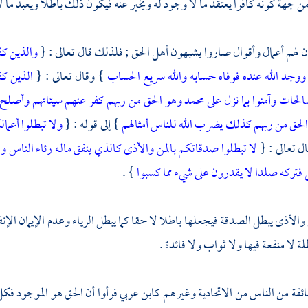
من جهة كونه كافرا يعتقد ما لا وجود له ويخبر عنه فيكون ذلك باطلا ويعبد ما لا
ن لهم أعمال وأقوال صاروا يشبهون أهل الحق ; فلذلك قال تعالى : {
والذين كف
ا ووجد الله عنده فوفاه حسابه والله سريع الحساب
} وقال تعالى : {
الذين كف
لحات وآمنوا بما نزل على محمد وهو الحق من ربهم كفر عنهم سيئاتهم وأصلح 
ا الحق من ربهم كذلك يضرب الله للناس أمثالهم
} إلى قوله : {
ولا تبطلوا أعما
ل تعالى : {
لا تبطلوا صدقاتكم بالمن والأذى كالذي ينفق ماله رئاء الناس ول
 فتركه صلدا لا يقدرون على شيء مما كسبوا
} .
ن والأذى يبطل الصدقة فيجعلها باطلا لا حقا كما يبطل الرياء وعدم الإيمان الإن
ة لا منفعة فيها ولا ثواب ولا فائدة .
ئفة من الناس من
الاتحادية
وغيرهم
كابن عربي
فرأوا أن الحق هو الموجود فكل 