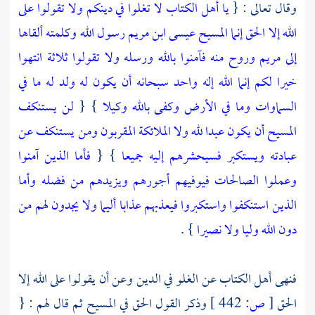
وقال تعالى : {
يا أهل الكتاب لا تغلوا في دينكم ولا تقولوا على
الله إلا الحق إنما المسيح عيسى ابن مريم رسول الله وكلمته ألقاها
إلى مريم وروح منه فآمنوا بالله ورسله ولا تقولوا ثلاثة انتهوا
خيرا لكم إنما الله إله واحد سبحانه أن يكون له ولد له ما في
السماوات وما في الأرض وكفى بالله وكيلا
} {
لن يستنكف
المسيح أن يكون عبدا لله ولا الملائكة المقربون ومن يستنكف عن
عبادته ويستكبر فسيحشرهم إليه جميعا
} {
فأما الذين آمنوا
وعملوا الصالحات فيوفيهم أجورهم ويزيدهم من فضله وأما
الذين استنكفوا واستكبروا فيعذبهم عذابا أليما ولا يجدون لهم من
دون الله وليا ولا نصيرا
} .
فنهى
أهل الكتاب
عن الغلو في الدين وعن أن يقولوا على الله إلا
الحق
[
ص:
442 ]
وذكر القول الحق في
المسيح
ثم قال لهم : {