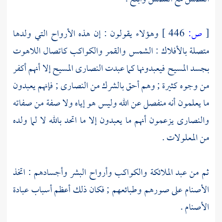
[
ص:
446 ]
وهؤلاء يقولون : إن هذه الأرواح التي ولدها
متصلة بالأفلاك : الشمس والقمر والكواكب كاتصال اللاهوت
بجسد
المسيح
فيعبدونها كما عبدت
النصارى
المسيح
إلا أنهم أكفر
من وجوه كثيرة ; وهم أحق بالشرك من
النصارى
; فإنهم يعبدون
ما يعلمون أنه منفصل عن الله وليس هو إياه ولا صفة من صفاته
والنصارى
يزعمون أنهم ما يعبدون إلا ما اتحد بالله لا لما ولده
من المعلولات .
ثم من عبد الملائكة والكواكب وأرواح البشر وأجسادهم : اتخذ
الأصنام على صورهم وطبائعهم ; فكان ذلك أعظم أسباب عبادة
الأصنام .