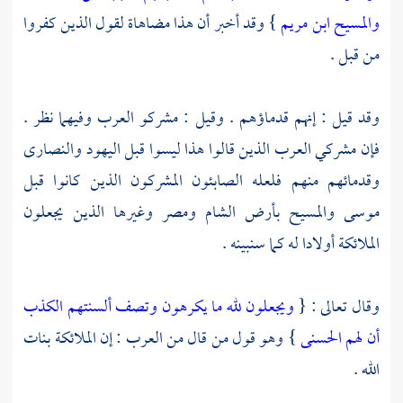
والمسيح ابن مريم
} وقد أخبر أن هذا مضاهاة لقول الذين كفروا
من قبل .
وقد قيل : إنهم قدماؤهم . وقيل :
مشركو العرب
وفيهما نظر .
فإن
مشركي العرب
الذين قالوا هذا ليسوا قبل
اليهود
والنصارى
وقدمائهم منهم فلعله
الصابئون
المشركون الذين كانوا قبل
موسى
والمسيح
بأرض الشام
ومصر
وغيرها الذين يجعلون
الملائكة أولادا له كما سنبينه .
وقال تعالى : {
ويجعلون لله ما يكرهون وتصف ألسنتهم الكذب
أن لهم الحسنى
} وهو قول من قال من
العرب
: إن الملائكة بنات
الله .