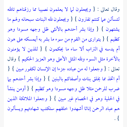
وقال تعالى : {
ويجعلون لما لا يعلمون نصيبا مما رزقناهم تالله
لتسألن عما كنتم تفترون
} {
ويجعلون لله البنات سبحانه ولهم ما
يشتهون
} {
وإذا بشر أحدهم بالأنثى ظل وجهه مسودا وهو
كظيم
} {
يتوارى من القوم من سوء ما بشر به أيمسكه على هون
أم يدسه في التراب ألا ساء ما يحكمون
} {
للذين لا يؤمنون
بالآخرة مثل السوء ولله المثل الأعلى وهو العزيز الحكيم
} وقال
تعالى : {
وجعلوا له من عباده جزءا إن الإنسان لكفور مبين
} {
أم اتخذ مما يخلق بنات وأصفاكم بالبنين
} {
وإذا بشر أحدهم بما
ضرب للرحمن مثلا ظل وجهه مسودا وهو كظيم
} {
أومن ينشأ
في الحلية وهو في الخصام غير مبين
} {
وجعلوا الملائكة الذين
هم عباد الرحمن إناثا أشهدوا خلقهم ستكتب شهادتهم ويسألون
} .