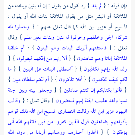
فإن قوله : {
لم يلد
} رد لقول من يقول : إن له بنين وبنات من
الملائكة أو البشر مثل من يقول الملائكة بنات الله أو يقول :
المسيح
أو
عزير
ابن الله كما قال تعالى عنهم : {
وجعلوا لله
شركاء الجن وخلقهم وخرقوا له بنين وبنات بغير علم
} وقال
تعالى : {
فاستفتهم ألربك البنات ولهم البنون
} {
أم خلقنا
الملائكة إناثا وهم شاهدون
} {
ألا إنهم من إفكهم ليقولون
} {
ولد الله وإنهم لكاذبون
} {
أاصطفى البنات على البنين
} {
ما
لكم كيف تحكمون
} {
أفلا تذكرون
} {
أم لكم سلطان مبين
}
{
فأتوا بكتابكم إن كنتم صادقين
} {
وجعلوا بينه وبين الجنة
نسبا ولقد علمت الجنة إنهم لمحضرون
} وقال تعالى : {
وقالت
اليهود عزير ابن الله وقالت النصارى المسيح ابن الله ذلك قولهم
بأفواههم يضاهئون قول الذين كفروا من قبل قاتلهم الله أنى
يؤفكون
} {
اتخذوا أحبارهم ورهبانهم أربابا من دون الله