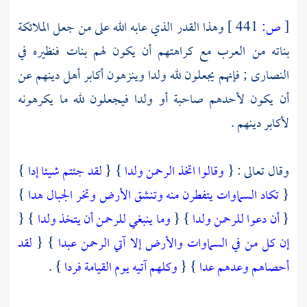
[
ص:
441 ]
وهذا القدر الذي عابه الله على من جعل الملائكة
بناته من
العرب
مع كراهتهم أن يكون لهم بنات فنظيره في
النصارى
; فإنهم يجعلون لله ولدا وينزهون أكابر أهل دينهم عن
أن يكون لأحدهم صاحبة أو ولدا فيجعلون لله ما يكرهونه
لأكابر دينهم .
وقال تعالى : {
وقالوا اتخذ الرحمن ولدا
} {
لقد جئتم شيئا إدا
}
{
تكاد السماوات يتفطرن منه وتنشق الأرض وتخر الجبال هدا
}
{
أن دعوا للرحمن ولدا
} {
وما ينبغي للرحمن أن يتخذ ولدا
} {
إن كل من في السماوات والأرض إلا آتي الرحمن عبدا
} {
لقد
أحصاهم وعدهم عدا
} {
وكلهم آتيه يوم القيامة فردا
} .