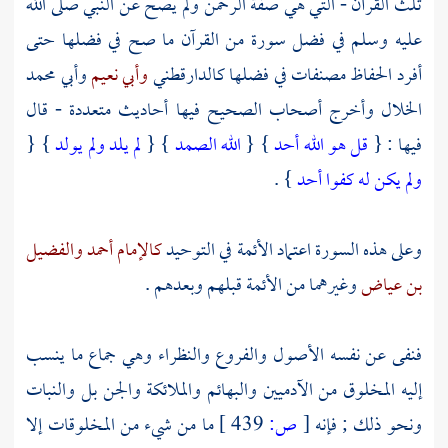
ثلث القرآن - التي هي صفة الرحمن ولم يصح عن النبي صلى الله
عليه وسلم في فضل سورة من القرآن ما صح في فضلها حتى
أفرد الحفاظ مصنفات في فضلها
كالدارقطني
وأبي نعيم
وأبي محمد
الخلال
وأخرج أصحاب الصحيح فيها أحاديث متعددة - قال
فيها : {
قل هو الله أحد
} {
الله الصمد
} {
لم يلد ولم يولد
} {
ولم يكن له كفوا أحد
} .
وعلى هذه السورة اعتماد الأئمة في التوحيد
كالإمام أحمد
والفضيل
بن عياض
وغيرهما من الأئمة قبلهم وبعدهم .
فنفى عن نفسه الأصول والفروع والنظراء وهي جماع ما ينسب
إليه المخلوق من الآدميين والبهائم والملائكة والجن بل والنبات
ونحو ذلك ; فإنه
[
ص:
439 ]
ما من شيء من المخلوقات إلا