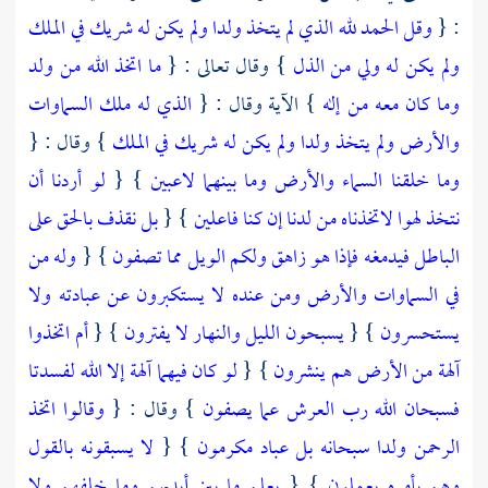
: {
وقل الحمد لله الذي لم يتخذ ولدا ولم يكن له شريك في الملك
ولم يكن له ولي من الذل
} وقال تعالى : {
ما اتخذ الله من ولد
وما كان معه من إله
} الآية وقال : {
الذي له ملك السماوات
والأرض ولم يتخذ ولدا ولم يكن له شريك في الملك
} وقال : {
وما خلقنا السماء والأرض وما بينهما لاعبين
} {
لو أردنا أن
نتخذ لهوا لاتخذناه من لدنا إن كنا فاعلين
} {
بل نقذف بالحق على
الباطل فيدمغه فإذا هو زاهق ولكم الويل مما تصفون
} {
وله من
في السماوات والأرض ومن عنده لا يستكبرون عن عبادته ولا
يستحسرون
} {
يسبحون الليل والنهار لا يفترون
} {
أم اتخذوا
آلهة من الأرض هم ينشرون
} {
لو كان فيهما آلهة إلا الله لفسدتا
فسبحان الله رب العرش عما يصفون
} وقال : {
وقالوا اتخذ
الرحمن ولدا سبحانه بل عباد مكرمون
} {
لا يسبقونه بالقول
وهم بأمره يعملون
} {
يعلم ما بين أيديهم وما خلفهم ولا