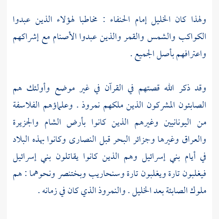
ولهذا كان الخليل إمام الحنفاء : مخاطبا لهؤلاء الذين عبدوا
الكواكب والشمس والقمر والذين عبدوا الأصنام مع إشراكهم
واعترافهم بأصل الجميع .
وقد ذكر الله قصتهم في القرآن في غير موضع وأولئك هم
الصابئون المشركون الذين ملكهم
نمروذ
. وعلماؤهم
الفلاسفة
من اليونانيين
وغيرهم الذين كانوا
بأرض الشام
والجزيرة
والعراق
وغيرها
وجزائر البحر
قبل
النصارى
وكانوا بهذه البلاد
في أيام
بني إسرائيل
وهم الذين كانوا يقاتلون
بني إسرائيل
فيغلبون تارة ويغلبون تارة
وسنحاريب
وبختنصر
ونحوهما : هم
ملوك الصابئة
بعد الخليل .
والنمروذ
الذي كان في زمانه .