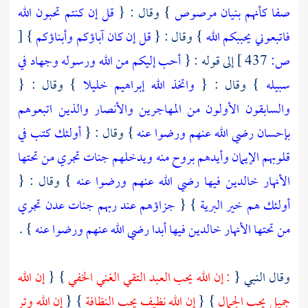
صفا كأنهم بنيان مرصوص
} وقال : {
قل إن كنتم تحبون الله
فاتبعوني يحببكم الله
} وقال : {
قل إن كان آباؤكم وأبناؤكم
}
[
ص:
437 ]
إلى قوله : {
أحب إليكم من الله ورسوله وجهاد في
سبيله
} وقال : {
واتخذ الله إبراهيم خليلا
} وقال : {
والسابقون الأولون من المهاجرين والأنصار والذين اتبعوهم
بإحسان رضي الله عنهم ورضوا عنه
} وقال : {
أولئك كتب في
قلوبهم الإيمان وأيدهم بروح منه ويدخلهم جنات تجري من تحتها
الأنهار خالدين فيها رضي الله عنهم ورضوا عنه
} وقال : {
أولئك هم خير البرية
} {
جزاؤهم عند ربهم جنات عدن تجري
من تحتها الأنهار خالدين فيها أبدا رضي الله عنهم ورضوا عنه
} .
وقال النبي {
: إن الله يحب العبد التقي الغني الخفي
} {
إن الله
جميل يحب الجمال
} {
إن الله نظيف يحب النظافة
} {
إن الله وتر