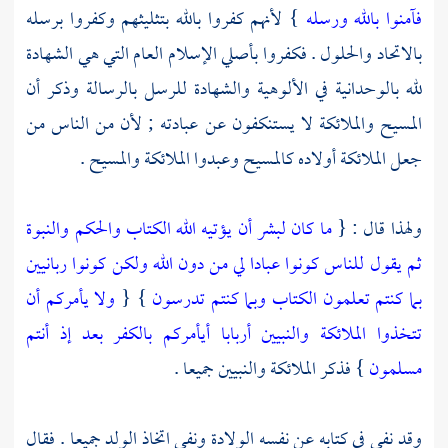
فآمنوا بالله ورسله
} لأنهم كفروا بالله بتثليثهم وكفروا برسله
بالاتحاد والحلول . فكفروا بأصلي الإسلام العام التي هي الشهادة
لله بالوحدانية في الألوهية والشهادة للرسل بالرسالة وذكر أن
المسيح
والملائكة لا يستنكفون عن عبادته ; لأن من الناس من
جعل الملائكة أولاده
كالمسيح
وعبدوا الملائكة
والمسيح
.
ولهذا قال : {
ما كان لبشر أن يؤتيه الله الكتاب والحكم والنبوة
ثم يقول للناس كونوا عبادا لي من دون الله ولكن كونوا ربانيين
بما كنتم تعلمون الكتاب وبما كنتم تدرسون
} {
ولا يأمركم أن
تتخذوا الملائكة والنبيين أربابا أيأمركم بالكفر بعد إذ أنتم
مسلمون
} فذكر الملائكة والنبيين جميعا .
وقد نفى في كتابه عن نفسه الولادة ونفى اتخاذ الولد جميعا . فقال