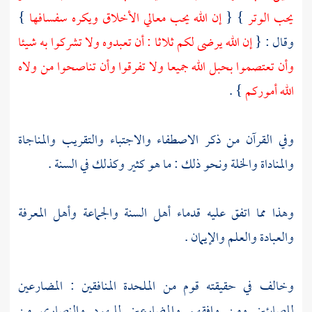
يحب الوتر
} {
إن الله يحب معالي الأخلاق ويكره سفسافها
}
وقال : {
إن الله يرضى لكم ثلاثا : أن تعبدوه ولا تشركوا به شيئا
وأن تعتصموا بحبل الله جميعا ولا تفرقوا وأن تناصحوا من ولاه
الله أموركم
} .
وفي القرآن من ذكر الاصطفاء والاجتباء والتقريب والمناجاة
والمناداة والخلة ونحو ذلك : ما هو كثير وكذلك في السنة .
وهذا مما اتفق عليه قدماء
أهل السنة والجماعة
وأهل المعرفة
والعبادة والعلم والإيمان .
وخالف في حقيقته قوم من الملحدة المنافقين : المضارعين
للصابئين ومن وافقهم والمضارعين
لليهود
والنصارى
من