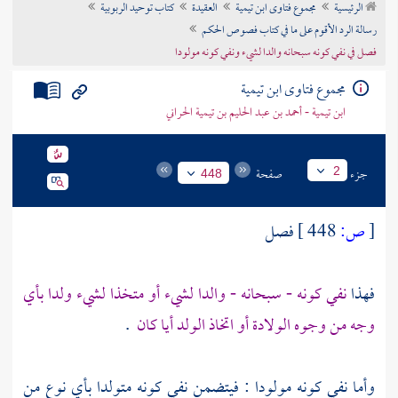
الرئيسية
مجموع فتاوى ابن تيمية
العقيدة
كتاب توحيد الربوبية
تراجم الأعلام
رسالة الرد الأقوم على ما في كتاب فصوص الحكم
فصل في نفي كونه سبحانه والدا لشيء ونفي كونه مولودا
مجموع فتاوى ابن تيمية
ابن تيمية - أحمد بن عبد الحليم بن تيمية الحراني
جزء
صفحة
2
448
[
ص:
448 ]
فصل
فهذا
نفي كونه - سبحانه - والدا لشيء أو متخذا لشيء ولدا بأي
وجه من وجوه الولادة أو اتخاذ الولد أيا كان
.
وأما نفي كونه مولودا : فيتضمن نفي كونه متولدا بأي نوع من