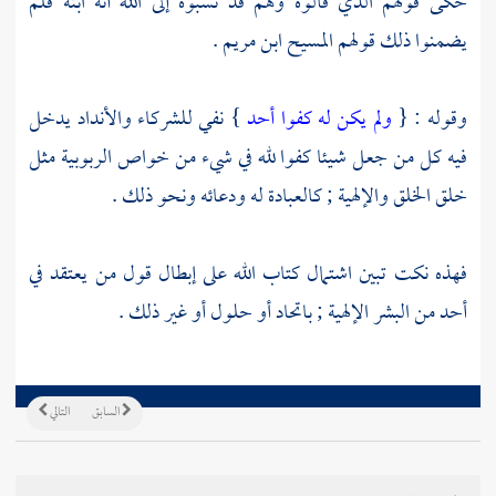
حكى قولهم الذي قالوه وهم قد نسبوه إلى الله أنه ابنه فلم
يضمنوا ذلك قولهم
المسيح ابن مريم
.
وقوله : {
ولم يكن له كفوا أحد
} نفي للشركاء والأنداد يدخل
فيه كل من جعل شيئا كفوا لله في شيء من خواص الربوبية مثل
خلق الخلق والإلهية ; كالعبادة له ودعائه ونحو ذلك .
فهذه نكت تبين اشتمال كتاب الله على إبطال قول من يعتقد في
أحد من البشر الإلهية ; باتحاد أو حلول أو غير ذلك .
السابق
التالي