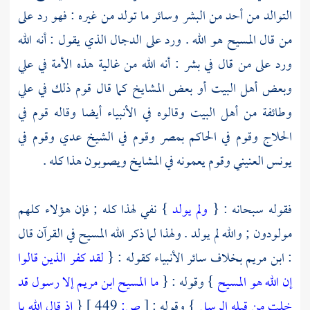
التوالد من أحد من البشر وسائر ما تولد من غيره : فهو رد على
من قال
المسيح
هو الله . ورد على
الدجال
الذي يقول : أنه الله
ورد على من قال في بشر : أنه الله من غالية هذه الأمة في علي
وبعض
أهل البيت
أو بعض المشايخ كما قال قوم ذلك في
علي
وطائفة من
أهل البيت
وقالوه في الأنبياء أيضا وقاله قوم في
الحلاج
وقوم في الحاكم
بمصر
وقوم في
الشيخ عدي
وقوم في
يونس العنيني
وقوم يعمونه في المشايخ ويصوبون هذا كله .
فقوله سبحانه : {
ولم يولد
} نفي لهذا كله ; فإن هؤلاء كلهم
مولودون ; والله لم يولد . ولهذا لما ذكر الله
المسيح
في القرآن قال
:
ابن مريم
بخلاف سائر الأنبياء كقوله : {
لقد كفر الذين قالوا
إن الله هو المسيح
} وقوله : {
ما المسيح ابن مريم إلا رسول قد
خلت من قبله الرسل
} وقوله :
[
ص:
449 ]
{
إذ قال الله يا