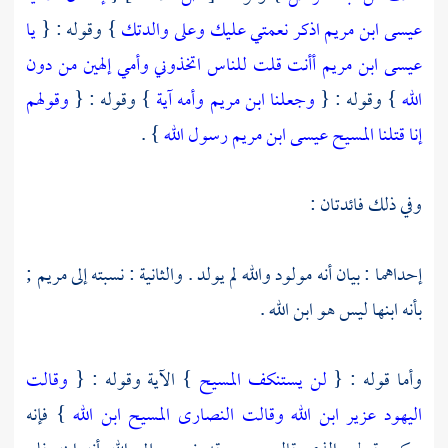
عيسى ابن مريم اذكر نعمتي عليك وعلى والدتك
} وقوله : {
يا
عيسى ابن مريم أأنت قلت للناس اتخذوني وأمي إلهين من دون
الله
} وقوله : {
وجعلنا ابن مريم وأمه آية
} وقوله : {
وقولهم
إنا قتلنا المسيح عيسى ابن مريم رسول الله
} .
وفي ذلك فائدتان :
إحداهما : بيان أنه مولود والله لم يولد . والثانية : نسبته إلى
مريم
;
بأنه ابنها ليس هو ابن الله .
وأما قوله : {
لن يستنكف المسيح
} الآية وقوله : {
وقالت
اليهود عزير ابن الله وقالت النصارى المسيح ابن الله
} فإنه