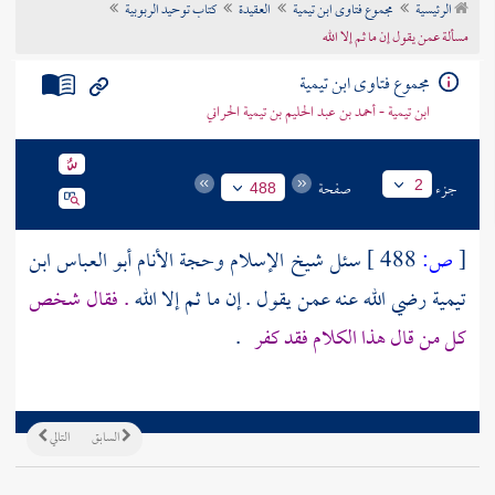
الرئيسية
مجموع فتاوى ابن تيمية
العقيدة
كتاب توحيد الربوبية
تراجم الأعلام
مسألة عمن يقول إن ما ثم إلا الله
مجموع فتاوى ابن تيمية
ابن تيمية - أحمد بن عبد الحليم بن تيمية الحراني
جزء
صفحة
2
488
[
ص:
488 ]
سئل شيخ الإسلام وحجة الأنام
أبو العباس ابن
تيمية
رضي الله عنه عمن يقول . إن ما ثم إلا الله
. فقال شخص
كل من قال هذا الكلام فقد كفر
.
السابق
التالي