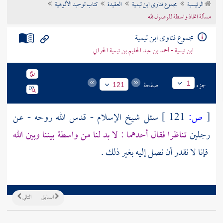
الرئيسية
مجموع فتاوى ابن تيمية
العقيدة
كتاب توحيد الألوهية
تراجم الأعلام
مسألة اتخاذ واسطة للوصول لله
مجموع فتاوى ابن تيمية
ابن تيمية - أحمد بن عبد الحليم بن تيمية الحراني
جزء
صفحة
1
121
[
ص:
121 ]
سئل شيخ الإسلام - قدس الله روحه - عن
رجلين
تناظرا فقال أحدهما : لا بد لنا من واسطة بيننا وبين الله
فإنا لا نقدر أن نصل إليه بغير ذلك .
السابق
التالي