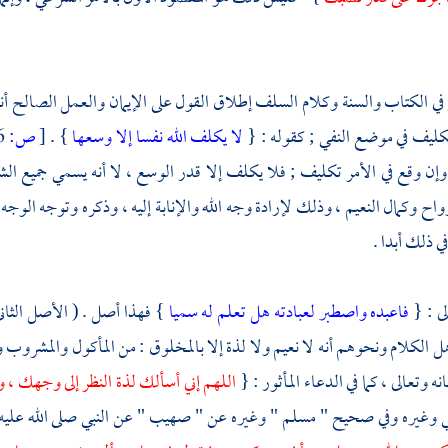
ئ في الكتاب والسنة وكلام
السلف
إطلاق القول على الإيمان والعمل الصالح أنه
كليف في موضع النفي ; كقوله : {
لا يكلف الله نفسا إلا وسعها
} .
[
ص:
26 ]
إن وقع في الأمر تكليف ; فلا يكلف إلا قدر الوسع ، لا أنه يسمي جميع الشر
اح وكمال النعيم ، وذلك لإرادة وجه الله والإنابة إليه ، وذكره وتوجه الوجه إ
ي ذلك أبدا .
لى : {
فاعبده واصطبر لعبادته هل تعلم له سميا
} فهذا أصل . ( الأصل الثاني 
ل الكلام ونحوهم أنه لا نعيم ولا لذة إلا بالمخلوق : من المأكول والمشروب 
ه وتعالى ، كما في الدعاء المأثور : {
اللهم إني أسألك لذة النظر إلى وجهك ، 
ي
وغيره وفي صحيح "
مسلم
" وغيره عن "
صهيب
" عن النبي صلى الله علي