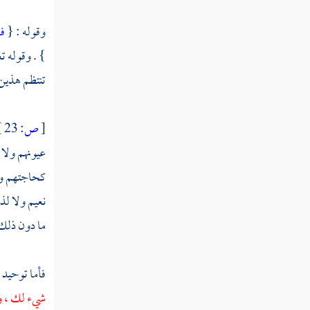
وقوله : {
فا
كتاب توحيد الربوبية
} . وقوله تع
كتاب مجمل اعتقاد السلف
تنتظم هذين 
كتاب مفصل اعتقاد السلف
كتاب الأسماء والصفات " الجزء الأول
[
ص:
23 ]
"
عيونهم ولا 
كتاب الأسماء والصفات " الجزء الثاني "
كحاجتهم وأع
نعيم ولا لذ
كتاب الإيمان
ما دون ذلك ل
كتاب القدر
فأما توحيد 
المنطق
شيء لك ، وخ
الآداب والتصوف