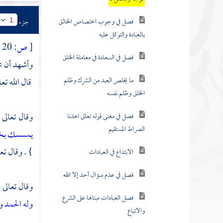
فصل في وجوب اختصاص الخالق
جزء
1
بالعبادة والتوكل عليه
[
ص:
20 ]
فصل في السعادة في معاملة الخلق
وأشهد أن
م
ما يخلص العبد من الشرك وظلم
قال الله تعا
الخلق وظلم نفسه
وقال تعالى 
فصل في معنى قوله تعالى اهدنا
الصراط المستقيم
يمسسك بخير
} . وقال تعا
الابتداع في العبادات
فصل في عدم سؤال أحد إلا الله
وقال تعالى 
فصل العبادات مبناها على الشرع
وله الحمد 
والاتباع