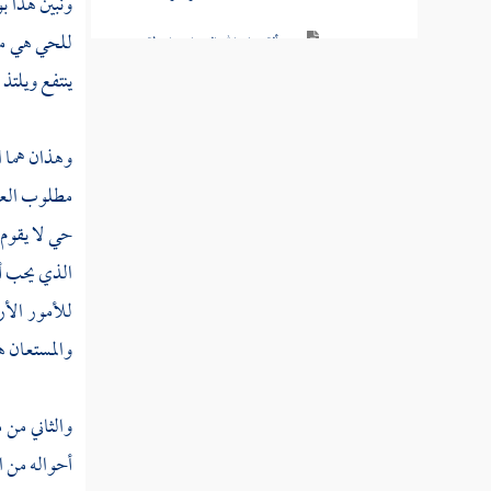
ونبين هذا ب
للحي هي من 
مسألة سماع الله الدعاء بواسطة
الرسول
ينتفع ويلتذ 
مسألة التوسل بالنبي
وهذان هما ا
رسالة في التوسل والوسيلة
مطلوب العدم
مسألة قول القائل أسألك بحق
حي لا يقوم 
السائلين عليك وما في معناه
الذي يحب أن
مسألة من يبوس الأرض دائما
للأمور الأر
ويفعل ذلك لسبب أخذ رزق وهو مكره
والمستعان ه
مسألة النهوض والقيام عند
قدوم شخص معين
والثاني من 
فصل المشركون يعبدون أنفسهم
أحواله من ا
وأولادهم لغير الله