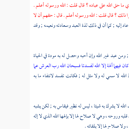
 ما حق الله على عباده ؟ قال قلت : الله ورسوله أعلم .
لوا ذلك ؟ قال قلت : الله ورسوله أعلم . قال : حقهم أن لا
 إليه ; كما أن في ذلك لذة العبد وسعادته ونعيمه ; وقد
 ; ومن عبد غير الله وإن أحبه وحصل له به مودة في الحياة
كان فيهما آلهة إلا الله لفسدتا فسبحان الله رب العرش عما
 إذ الله لا سمي له ولا مثل له ; فكانت تفسد لانتفاء ما به
د الله لا يشرك به شيئا ، ليس له نظير فيقاس به ; لكن يشبه
به وروحه ، وهي لا صلاح لها إلا بإلهها الله الذي لا إله
 ولا صلاح لها إلا بلقائه .