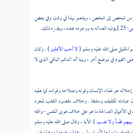
 ، ومن شخص إلى شخص ، ويتنعم بهذا في وقت وفي بعض
:
25 ]
يؤذيه اتصاله به ووجوده عنده ، ويضره ذلك .
م الخليل
صلى الله عليه وسلم {
لا أحب الآفلين
} . وكان
 القيوم في موضع آخر ، وبينا أنه الدائم الباقي الذي لا
 وإجلاله هو غذاء الإنسان وقوته وصلاحه وقوامه كما عليه
: أن عبادته تكليف ومشقة . وخلاف مقصود القلب لمجرد
 في الأعمال الصالحة ما هو على خلاف هوى النفس - والله
صيبهم ظمأ ولا نصب
} الآية ، وقال صلى الله عليه وسلم
ا وقع ضمنا وتبعا لأسباب ليس هذا موضعها ، وهذا يفسر