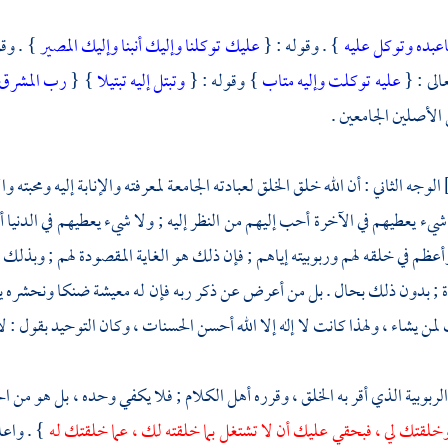
عبده وتوكل عليه
} . وقوله : {
عليك توكلنا وإليك أنبنا وإليك المصير
} . وق
الى : {
عليه توكلت وإليه متاب
} وقوله : {
وتبتل إليه تبتيلا
} {
رب المشرق و
الأصلين الجامعين .
الوجه الثاني : أن الله خلق الخلق لعبادته الجامعة لمعرفته والإنابة إليه ومحبت
شيء يعطيهم في الآخرة أحب إليهم من النظر إليه ; ولا شيء يعطيهم في الدنيا أعظ
ظم في خلقه لهم وربوبيته إياهم ; فإن ذلك هو الغاية المقصودة لهم ; وبذلك
ة ; بدون ذلك بحال . بل من أعرض عن ذكر ربه فإن له معيشة ضنكا ونحشره يوم ا
من يشاء ، ولهذا كانت لا إله إلا الله أحسن الحسنات ، وكان التوحيد بقول : لا إ
الربوبية الذي أقر به الخلق ، وقرره أهل الكلام ; فلا يكفي وحده ، بل هو من 
لقتك لي ، فبحقي عليك أن لا تشتغل بما خلقته لك ، عما خلقتك له
} . واعل