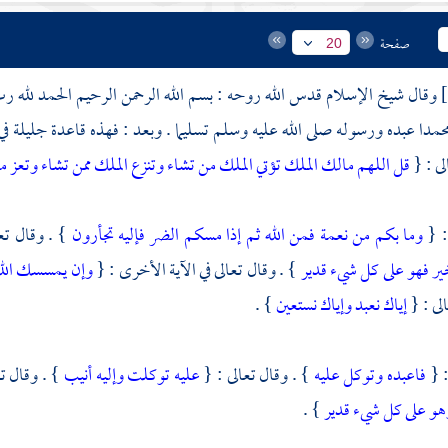
صفحة
20
وقال شيخ الإسلام قدس الله روحه : بسم الله الرحمن الرحيم الحمد لله رب ا
حمدا
عبده ورسوله صلى الله عليه وسلم تسليما . وبعد : فهذه قاعدة جليلة ف
لى : {
قل اللهم مالك الملك تؤتي الملك من تشاء وتنزع الملك ممن تشاء وتعز 
: {
وما بكم من نعمة فمن الله ثم إذا مسكم الضر فإليه تجأرون
} . وقال تع
 فهو على كل شيء قدير
} . وقال تعالى في الآية الأخرى : {
وإن يمسسك الله 
لى : {
إياك نعبد وإياك نستعين
} .
: {
فاعبده وتوكل عليه
} . وقال تعالى : {
عليه توكلت وإليه أنيب
} . وقال ت
وهو على كل شيء قدير
} .