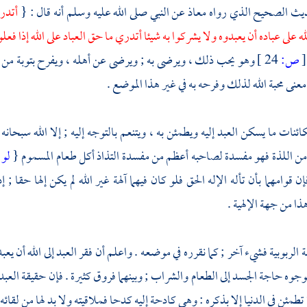
لحديث الصحيح الذي رواه
معاذ
عن النبي صلى الله عليه وسلم أنه قال : {
أتدري
ه على عباده أن يعبدوه ولا يشركوا به شيئا أتدري ما حق العباد على الله إذا فع
[
ص:
24 ]
وهو يحب ذلك ، ويرضى به ; ويرضى عن أهله ، ويفرح بتوبة من عاد
نى محبة الله لذلك وفرحه به في غير هذا الموضع .
ائنات ما يسكن العبد إليه ويطمئن به ، ويتنعم بالتوجه إليه ; إلا الله سبحانه
 من اللذة فهو مفسدة لصاحبه أعظم من مفسدة التذاذ أكل طعام المسموم {
لو 
ن قوامهما بأن تأله الإله الحق فلو كان فيهما آلهة غير الله لم يكن إلها حقا ;
ا من جهة الإلهية .
الربوبية فشيء آخر ; كما نقرره في موضعه . واعلم أن فقر العبد إلى الله أن يعب
وه حاجة الجسد إلى الطعام والشراب ; وبينهما فروق كثيرة . فإن حقيقة العبد قل
 تطمئن في الدنيا إلا بذكره : وهي كادحة إليه كدحا فملاقيته ولا بد لها من لقائه ،