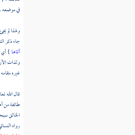
في موضعه .
ولهذا لم يج
جاء ذكر الت
آتاها
} أي و
ولذات الأرو
غيره مقامه ف
قال الله تعا
طائفة من أه
الخالق سبحان
رواه
النسائ