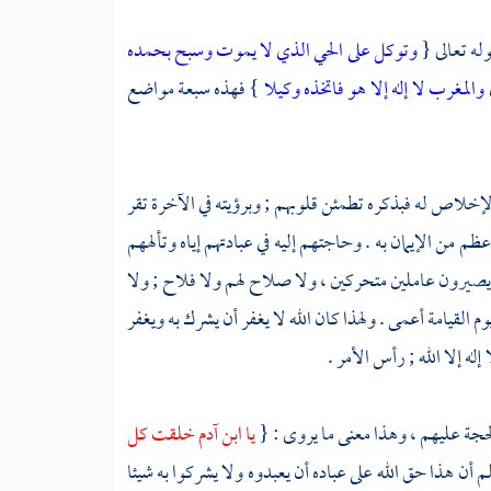
وله تعالى {
وتوكل على الحي الذي لا يموت وسبح بحمده
المغرب لا إله إلا هو فاتخذه وكيلا
} فهذه سبعة مواضع
ه والإخلاص له فبذكره تطمئن قلوبهم ; وبرؤيته في الآخرة تقر
م من الإيمان به . وحاجتهم إليه في عبادتهم إياه وتألههم
 يصيرون عاملين متحركين ، ولا صلاح لهم ولا فلاح ; ولا
لقيامة أعمى . ولهذا كان الله لا يغفر أن يشرك به ويغفر
له إلا الله ; رأس الأمر .
الحجة عليهم ، وهذا معنى ما يروى : {
يا ابن
آدم
خلقت كل
م أن هذا حق الله على عباده أن يعبدوه ولا يشركوا به شيئا