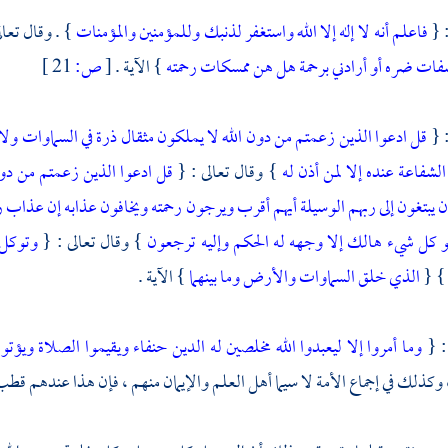
: {
فاعلم أنه لا إله إلا الله واستغفر لذنبك وللمؤمنين والمؤمنات
} . وقال تعال
ات ضره أو أرادني برحمة هل هن ممسكات رحمته
} الآية .
[
ص:
21 ]
: {
قل ادعوا الذين زعمتم من دون الله لا يملكون مثقال ذرة في السماوات ولا
الشفاعة عنده إلا لمن أذن له
} وقال تعالى : {
قل ادعوا الذين زعمتم من دو
 يبتغون إلى ربهم الوسيلة أيهم أقرب ويرجون رحمته ويخافون عذابه إن عذاب
هو كل شيء هالك إلا وجهه له الحكم وإليه ترجعون
} وقال تعالى : {
وتوكل 
} {
الذي خلق السماوات والأرض وما بينهما
} الآية .
: {
وما أمروا إلا ليعبدوا الله مخلصين له الدين حنفاء ويقيموا الصلاة ويؤتوا
وكذلك في إجماع الأمة لا سيما أهل العلم والإيمان منهم ، فإن هذا عندهم قطب