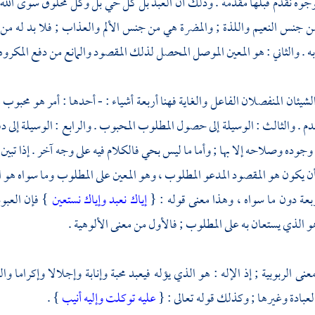
وجوه نقدم قبلها مقدمة . وذلك أن العبد بل كل حي بل وكل مخلوق سوى الله هو
جنس النعيم واللذة ; والمضرة هي من جنس الألم والعذاب ; فلا بد له من 
به . والثاني : هو المعين الموصل المحصل لذلك المقصود والمانع من دفع المكروه 
لشيئان المنفصلان الفاعل والغاية فهنا أربعة أشياء : - أحدها : أمر هو محبو
 . والثالث : الوسيلة إلى حصول المطلوب المحبوب . والرابع : الوسيلة إلى د
وجوده وصلاحه إلا بها ; وأما ما ليس بحي فالكلام فيه على وجه آخر . إذا تبين ذ
 يكون هو المقصود المدعو المطلوب ، وهو المعين على المطلوب وما سواه هو الم
بعة دون ما سواه ، وهذا معنى قوله : {
إياك نعبد وإياك نستعين
} فإن العبو
و الذي يستعان به على المطلوب ; فالأول من معنى الألوهية .
معنى الربوبية ; إذ الإله : هو الذي يؤله فيعبد محبة وإنابة وإجلالا وإكراما و
لعبادة وغيرها ; وكذلك قوله تعالى : {
عليه توكلت وإليه أنيب
} .