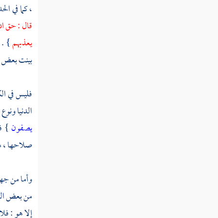
، كما في ا
التفسير
قال : حق الل
يعذبهم
} .
الحديث
بينت بعض مع
أصول الفقه
الفقه
فليس في الك
الدنيا ونوع
يصفون
} فإ
صلاحها ، هذ
وأما من جهة 
من بعض الوج
إلا هو : فلا