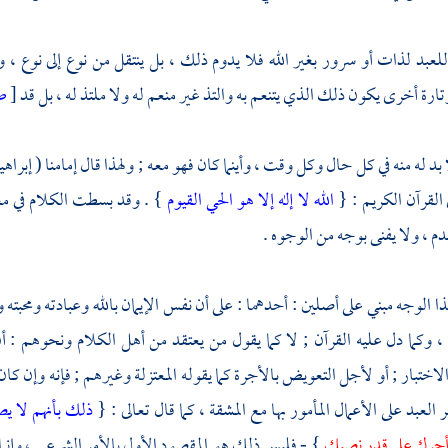
عبد لذات أو سرور بغير الله فلا يدوم ذلك ، بل ينتقل من نوع إلى نوع
تارة أخرى يكون ذلك الذي يتنعم به والتذ غير منعم له ولا ملتذ له ، بل قد
[
ص
ا بد له منه في كل حال وكل وقت ، وأينما كان فهو معه ; ولهذا قال إمامنا (
إبراهي
 القرآن الكريم : {
الله لا إله إلا هو الحي القيوم
} . وقد بسطت الكلام في معنى
دم ، ولا يفنى بوجه من الوجوه .
ا الوجه مبني على أصلين : أحدهما : على أن نفس الإيمان بالله وعبادته ومحبته
ن ، وكما دل عليه القرآن ; لا كما يقول من يعتقد من أهل الكلام ونحوهم 
لاختبار ; أو لأجل التعويض بالأجرة كما يقوله
المعتزلة
وغيرهم ; فإنه وإن كان
العبد على الأعمال المأمور بها مع المشقة ، كما قال تعالى : {
ذلك بأنهم لا ي
جرك على قدر نصبك
} - فليس ذلك هو المقصود الأول بالأمر الشرعي ، وإنم