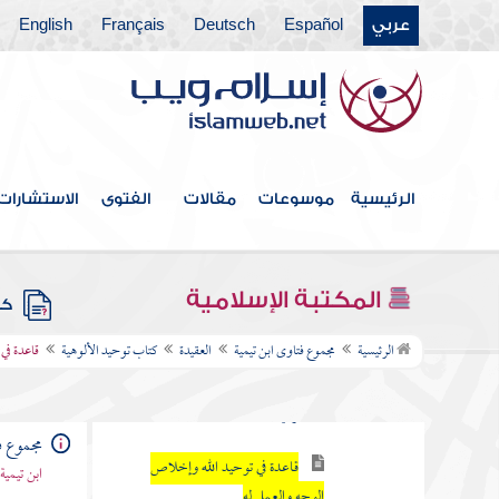
عربي
Español
Deutsch
Français
English
الرئيسية
موسوعات
مقالات
الفتوى
الاستشارات
فهرس الكتاب
المكتبة الإسلامية
العقيدة
كتب
كتاب توحيد الألوهية
الرئيسية
مجموع فتاوى ابن تيمية
العقيدة
كتاب توحيد الألوهية
قاعدة في
قاعدة في الجماعة والفرقة وسبب
ذلك ونتيجته
مجموع ف
قاعدة في توحيد الله وإخلاص
ابن تيمية
الوجه والعمل له