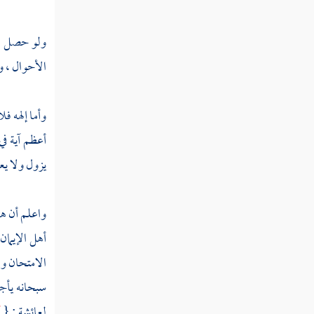
ولو حصل لل
الأحوال ، و
وأما إلهه فل
أعظم آية في
يزول ولا يع
واعلم أن هذ
أهل الإيما
الامتحان وا
سبحانه يأجر 
لعائشة
: {
أ