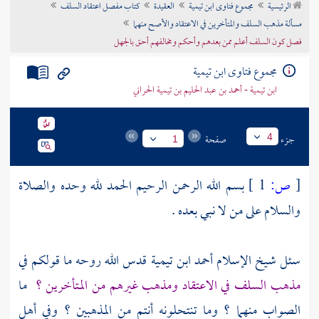
الرئيسية
مجموع فتاوى ابن تيمية
العقيدة
كتاب مفصل اعتقاد السلف
تراجم الأعلام
مسألة مذهب السلف والمتأخرين في الاعتقاد والأصح منهما
فصل كون السلف أعلم ممن بعدهم وأحكم ومخالفهم أحق بالجهل
مجموع فتاوى ابن تيمية
ابن تيمية - أحمد بن عبد الحليم بن تيمية الحراني
جزء
صفحة
4
1
[
ص:
1 ]
بسم الله الرحمن الرحيم الحمد لله وحده والصلاة
والسلام على من لا نبي بعده .
سئل شيخ الإسلام
أحمد ابن تيمية
قدس الله روحه ما قولكم في
مذهب
السلف
في الاعتقاد ومذهب غيرهم من المتأخرين ؟
ما
الصواب منهما ؟ وما تنتحلونه أنتم من المذهبين ؟ وفي أهل