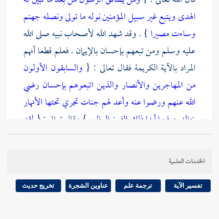
قال الله تعالى : {
ومن يشاقق الرسول من بعد ما تبين له
الهدى ويتبع غير سبيل المؤمنين نوله ما تولى ونصله جهنم
وساءت مصيرا
} . وقد شهد الله لأصحاب نبيه صلى الله
عليه وسلم ومن تبعهم بإحسان بالإيمان . فعلم قطعا أنهم
المراد بالآية الكريمة فقال تعالى : {
والسابقون الأولون
من المهاجرين والأنصار والذين اتبعوهم بإحسان رضي
الله عنهم ورضوا عنه وأعد لهم جنات تجري تحتها الأنهار
خالدين فيها أبدا ذلك الفوز العظيم
} وقال تعالى : {
لقد
رضي الله عن المؤمنين إذ يبايعونك تحت الشجرة فعلم ما
في قلوبهم فأنزل السكينة عليهم وأثابهم فتحا قريبا
} .
الخدمات العلمية
فحيث تقرر أن من اتبع غير سبيلهم ولاه الله ما تولى
تفسير الآية
ترجمة علم
عناوين الشجرة
تخريج حديث
وأصلاه جهنم . فمن سبيلهم في الاعتقاد : "
الإيمان