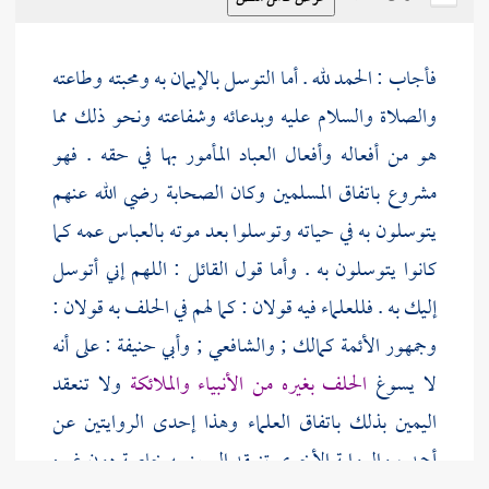
فأجاب : الحمد لله . أما التوسل بالإيمان به ومحبته وطاعته
والصلاة والسلام عليه وبدعائه وشفاعته ونحو ذلك مما
هو من أفعاله وأفعال العباد المأمور بها في حقه . فهو
مشروع باتفاق المسلمين وكان الصحابة رضي الله عنهم
يتوسلون به في حياته وتوسلوا بعد موته
بالعباس
عمه كما
كانوا يتوسلون به . وأما قول القائل : اللهم إني أتوسل
إليك به . فللعلماء فيه قولان : كما لهم في الحلف به قولان :
وجمهور الأئمة
كمالك
;
والشافعي
;
وأبي حنيفة
: على أنه
لا يسوغ
الحلف بغيره من الأنبياء والملائكة
ولا تنعقد
اليمين بذلك باتفاق العلماء وهذا إحدى الروايتين عن
أحمد
، والرواية الأخرى تنعقد اليمين به خاصة دون غيره