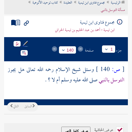
الرئيسية
مجموع فتاوى ابن تيمية
العقيدة
كتاب توحيد الألوهية
تراجم الأعلام
مسألة التوسل بالنبي
مجموع فتاوى ابن تيمية
ابن تيمية - أحمد بن عبد الحليم بن تيمية الحراني
جزء
صفحة
1
140
[
ص:
140 ]
وسئل شيخ الإسلام رحمه الله تعالى هل يجوز
التوسل بالنبي
صلى الله عليه وسلم أم لا ؟ .
السابق
التالي
عرض الحاشية