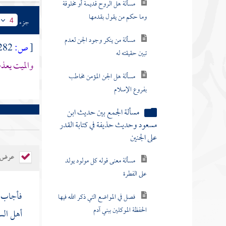
مسألة هل الروح قديمة أو مخلوقة
وما حكم من يقول بقدمها
جزء
4
مسألة من ينكر وجود الجن لعدم
[
ص:
282 ]
تبين حقيقته له
والميت يعذب
مسألة هل الجن المؤمن مخاطب
بفروع الإسلام
مسألة الجمع بين حديث ابن
مسعود وحديث حذيفة في كتابة القدر
على الجنين
عرض ال
مسألة معنى قوله كل مولود يولد
على الفطرة
فأجاب ر
فصل في المواضع التي ذكر الله فيها
الحفظة الموكلين ببني آدم
أهل الس