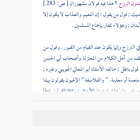
بدون الروح
؟ هذا فيه قولان مشهوران
[
ص:
283 ]
ديث ; قول من يقول : إن النعيم والعذاب لا يكون إلا
أبدان ; وهؤلاء كفار بإجماع المسلمين .
 البرزخ وإنما يكون عند القيام من القبور . وقول من
وائف من
أهل الكلام
من
المعتزلة
وأصحاب
أبي الحسن
 قول باطل ; خالفه الأستاذ
أبو المعالي الجويني
وغيره ;
منعمة أو معذبة . "
والفلاسفة
" الإلهيون يقولون بهذا
ونعيمها وعذابها بدون الأبدان ; وكلا القولين خطأ
ن يعتقد أنه متمسك بدين الإسلام بل من يظن أنه من
كون ذلك حتى تقوم القيامة الكبرى كما يقول ذلك من