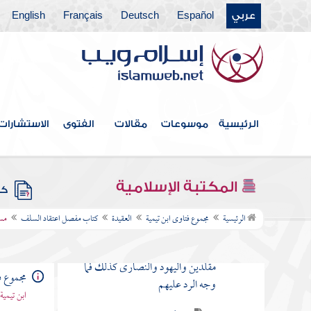
كتاب توحيد الألوهية
عربي
Español
Deutsch
Français
English
كتاب توحيد الربوبية
كتاب مجمل اعتقاد السلف
كتاب مفصل اعتقاد السلف
مسألة مذهب السلف
الرئيسية
موسوعات
مقالات
الفتوى
الاستشارات
والمتأخرين في الاعتقاد والأصح منهما
فصل في أنواع الأقوال
المكتبة الإسلامية
كتب
قاعدة الاستدلال بكون الشيء
بدعة على كراهيته
الرئيسية
مجموع فتاوى ابن تيمية
العقيدة
كتاب مفصل اعتقاد السلف
مسأ
مسألة إذا كان المسلمون
مقلدين واليهود والنصارى كذلك فما
مجموع ف
وجه الرد عليهم
ابن تيمية