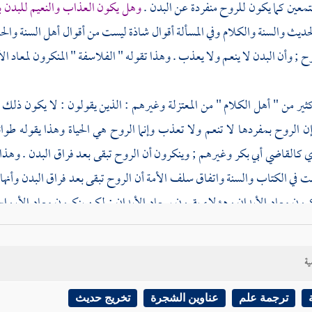
تمعين كما يكون للروح منفردة عن البدن .
وهل يكون العذاب والنعيم للبدن 
لحديث
والسنة والكلام وفي المسألة أقوال شاذة ليست من أقوال
أهل السنة
والح
ح ; وأن البدن لا ينعم ولا يعذب . وهذا تقوله "
الفلاسفة
" المنكرون لمعاد ال
كثير من "
أهل الكلام
" من
المعتزلة
وغيرهم : الذين يقولون : لا يكون ذلك في
إن الروح بمفردها لا تنعم ولا تعذب وإنما الروح هي الحياة وهذا يقوله ط
ي
كالقاضي أبي بكر
وغيرهم ; وينكرون أن الروح تبقى بعد فراق البدن . وهذا
ت في الكتاب والسنة واتفاق سلف الأمة أن الروح تبقى بعد فراق البدن وأنها 
رون معاد الأبدان وهؤلاء يقرون بمعاد الأبدان ; لكن ينكرون معاد الأرواح 
لكن قول
الفلاسفة
أبعد عن أقوال أهل الإسلام وإن كان قد يوافقهم عليه م
عرفة والتصوف والتحقيق والكلام .
[
ص:
284 ]
ية
الثالث : الشاذ . قول من يقول إن البرزخ ليس فيه نعيم ولا عذاب بل لا ي
ترجمة علم
عناوين الشجرة
تخريج حديث