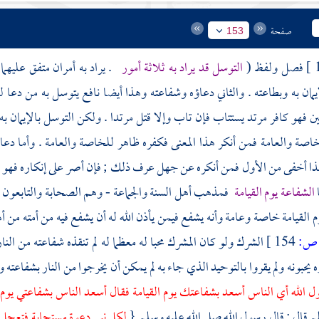
صفحة
153
فصل ولفظ (
التوسل قد يراد به ثلاثة أمور
. يراد به أمران متفق عليهما
يمان به وبطاعته . والثاني دعاؤه وشفاعته وهذا أيضا نافع يتوسل به من دعا 
ين فهو كافر مرتد يستتاب فإن تاب وإلا قتل مرتدا . ولكن التوسل بالإيمان 
اصة والعامة فمن أنكر هذا المعنى فكفره ظاهر للخاصة والعامة . وأما دعا
ا أخفى من الأول فمن أنكره عن جهل عرف ذلك ; فإن أصر على إنكاره فهو مرتد
ا
الشفاعة يوم القيامة
فمذهب أهل السنة والجماعة - وهم الصحابة والتابعون له
القيامة خاصة وعامة وأنه يشفع فيمن يأذن الله له أن يشفع فيه من أمته من أهل 
ص:
154 ]
الشرك ولو كان المشرك محبا له معظما له لم تنقذه شفاعته من النار و
 يحبونه ولم يقروا بالتوحيد الذي جاء به لم يمكن أن يخرجوا من النار بشفاعته
 الله أي الناس أسعد بشفاعتك يوم القيامة فقال أسعد الناس بشفاعتي يوم الق
م
قال : قال رسول الله صلى الله عليه وسلم {
لكل نبي دعوة مستجابة فتعجل ك