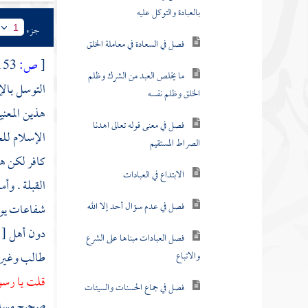
زيارة قبور المسلمين على
جزء
1
وجهين
[
ص:
153 ]
أعظم أسباب ضلال
التوسل بالإ
المشركين
هذين المعني
حكم سؤال الخلق
الإسلام للخ
الحاجات الدنيوية
كافر لكن هذ
دين الإسلام مبني على
القبلة . وأم
أصلين
شفاعات يوم 
المواضع التي يجوز فيها
دون أهل
[
سؤال المخلوقين
طالب
وغيره
حكم سؤال الحي للميت
قلت يا رسول
صحيح
مسل
الفرق بين ما شرعه الله