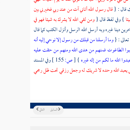
ك
قال : {
قال رسول الله أتاني آت من عند ربي فخيرني بين
ئا
} وفي لفظ قال {
ومن لقي الله لا يشرك به شيئا فهو في
رين دينا غيره وبه أرسل الله الرسل وأنزل الكتب كما قال
تعالى : {
وما أرسلنا من قبلك من رسول إلا نوحي إليه أنه
جتنبوا الطاغوت فمنهم من هدى الله ومنهم من حقت عليه
بدوا الله ما لكم من إله غيره
}
[
ص:
155 ]
وفي المسند
 يعبد الله وحده لا شريك له وجعل رزقي تحت ظل رمحي
السابق
التالي