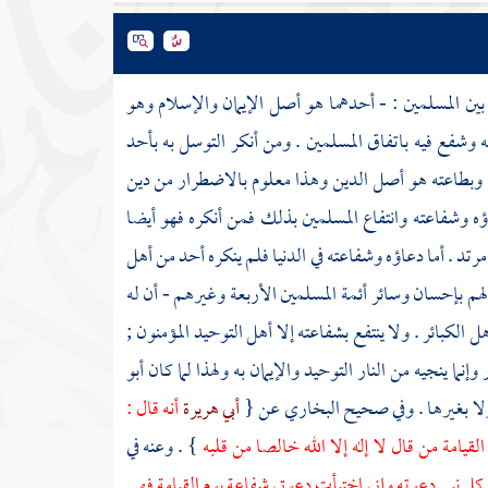
 بين المسلمين : - أحدهما هو أصل الإيمان والإسلام وهو
له وشفع فيه باتفاق المسلمين . ومن أنكر التوسل به بأحد
به وبطاعته هو أصل الدين وهذا معلوم بالاضطرار من دين
ؤه وشفاعته وانتفاع المسلمين بذلك فمن أنكره فهو أيضا
 . أما دعاؤه وشفاعته في الدنيا فلم ينكره أحد من أهل
م بإحسان وسائر أئمة المسلمين الأربعة وغيرهم - أن له
الكبائر . ولا ينتفع بشفاعته إلا أهل التوحيد المؤمنون ;
إنما ينجيه من النار التوحيد والإيمان به ولهذا لما كان
أبو
 ولا بغيرها . وفي صحيح
البخاري
عن {
أبي هريرة
أنه قال :
يامة من قال لا إله إلا الله خالصا من قلبه
} . وعنه في
ل نبي دعوته وإني اختبأت دعوتي شفاعة يوم القيامة فهي