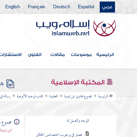
عربي
Español
Deutsch
Français
English
شروط الانتفاع بالشفاعة
والدعاء
شفاعة الرسول ودعاؤه
للمؤمنين نافعة في الدنيا والدين
ما احتج به المنكرون
الرئيسية
موسوعات
مقالات
الفتوى
الاستشارات
للشفاعة
فصل لفظ التوسل يراد به
المكتبة الإسلامية
ثلاثة أمور
كتب
الرئيسية
مجموع فتاوى ابن تيمية
العقيدة
كتاب توحيد الألوهية
رسالة في
أصناف المشركين
الاستغاثة والاستشفاع
بالملائكة والأنبياء
مجموع ف
ابن تيمية
حقيقة البدعة السيئة