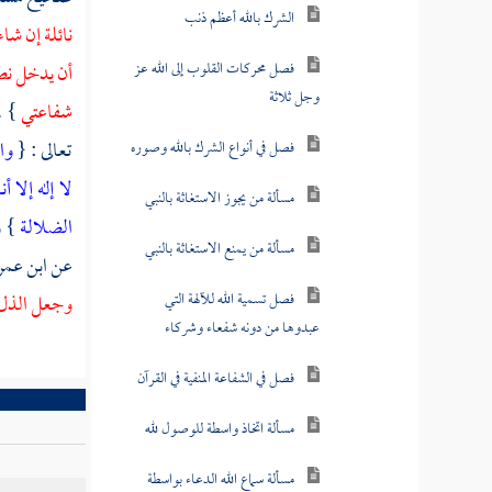
لعباده وما لم يشرعه
نائلة إن شاء
أن يدخل نصف
لفظ الوسيلة والتوسل فيه
إجمال واشتباه
شفاعتي
} .
تعالى : {
وا
التوسل بالنبي والتوجه به
في كلام الصحابة
لا إله إلا أ
الضلالة
} و
لفظ التوسل يراد به ثلاثة
عن
ابن عم
معان
وجعل الذل 
الحلف بالمخلوقات
المحترمة أو بما يعتقد حرمته
كالعرش والكرسي
الحلف بالأنبياء
قول القائل سألتك بالله