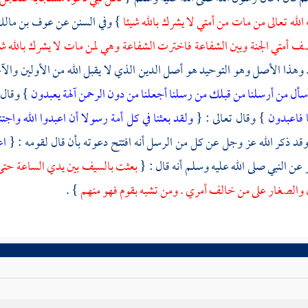
 الله تعالى من مات من أمتي لا يشرك بالله شيئا
} وفي السنن عن
عوف بن مال
 أمتي الجنة وبين الشفاعة فاخترت الشفاعة وهي لمن مات لا يشرك بالله شي
 وهذا الأصل وهو التوحيد هو أصل الدين الذي لا يقبل الله من الأولين والآخ
سأل من أرسلنا من قبلك من رسلنا أجعلنا من دون الرحمن آلهة يعبدون
} وقال 
نا فاعبدون
} وقال تعالى : {
ولقد بعثنا في كل أمة رسولا أن اعبدوا الله وا
قد ذكر الله عز وجل عن كل من الرسل أنه افتتح دعوته بأن قال لقومه : {
اع
ر
عن النبي صلى الله عليه وسلم أنه قال : {
بعثت بالسيف بين يدي الساعة حتى
والصغار على من خالف أمري . ومن تشبه بقوم فهو منهم
} .