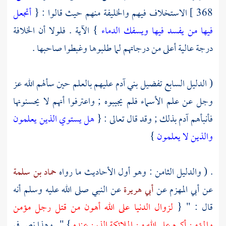
368 ]
الاستخلاف فيهم والخليفة منهم حيث قالوا : {
أتجعل
فيها من يفسد فيها ويسفك الدماء
} الآية . فلولا أن الخلافة
درجة عالية أعلى من درجاتهم لما طلبوها وغبطوا صاحبها .
( الدليل السابع تفضيل بني
آدم
عليهم بالعلم حين سألهم الله عز
وجل عن علم الأسماء فلم يجيبوه ; واعترفوا أنهم لا يحسنونها
فأنبأهم
آدم
بذلك ; وقد قال تعالى : {
هل يستوي الذين يعلمون
والذين لا يعلمون
}
. ( والدليل الثامن : وهو أول الأحاديث ما رواه
حماد بن سلمة
عن
أبي المهزم
عن
أبي هريرة
عن النبي صلى الله عليه وسلم أنه
قال : " {
لزوال الدنيا على الله أهون من قتل رجل مؤمن
والمؤمن أكرم على الله من الملائكة الذين عنده
} " . وهذا نص في