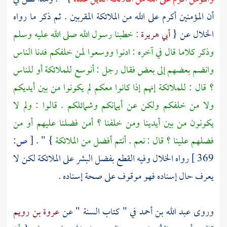
أن المؤمنين أكرم على الله من الملائكة المقربين . ثم ذكر ما رواه
الخلال
عن {
أبي هريرة
: خطبنا رسول الله صلى الله عليه وسلم
وذكر كلاما قال في آخره : ادنوا ووسعوا لمن خلفكم فدنا الناس
وانضم بعضهم إلى بعض فقال رجل : أنوسع للملائكة أو للناس
؟ قال : للملائكة إنهم إذا كانوا معكم لم يكونوا من بين أيديكم
ولا من خلفكم ولكن عن أيمانكم وشمائلكم . قالوا : ولم لا
يكونون من بين أيدينا ومن خلفنا ؟ أمن فضلنا عليهم أو من
فضلهم علينا ؟ قال : نعم . أنتم أفضل من الملائكة
} " .
[
ص:
369 ]
رواه
الخلال
وفيه القطع بفضل البشر على الملائكة لكن لا
يعرف حال إسناده فهو موقوف على صحة إسناده .
وروى
عبد الله بن أحمد
في " كتاب السنة " عن
عروة بن رويم