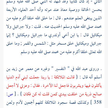
الثاني - إذ كان كتابيا وقد شهد له النبي صلى الله عليه وسلم
بحسن الخاتمة ووصية
معاذ
عند موته وأنه أحد العلماء الأربعة
الذين يبتغى العلم عندهم . قال : ما خلق الله خلقا أكرم عليه من
محمد
صلى الله عليه وسلم الحديث عنه . قلت : ولا
جبرائيل
ولا
ميكائيل
قال : يا ابن أخي أوتدري ما
جبرائيل
وميكائيل
؟ إنما
جبرائيل
وميكائيل
خلق مسخر مثل : الشمس والقمر ; وما خلق
الله تعالى خلقا أكرم عليه من
محمد
صلى الله عليه وسلم
. وروى
عبد الله
في " التفسير " وغيره عن
معمر
عن
زيد بن
أسلم
أنه قال : {
قالت الملائكة : يا ربنا جعلت لبني آدم الدنيا
يأكلون فيها ويشربون فاجعل لنا الآخرة . فقال : وعزتي لا أجعل
صالح ذرية من خلقت بيدي كمن قلت له كن فكان
} .
[
ص:
358 ]
وكذلك قصة سجود الملائكة كلهم أجمعين
لآدم
ولعن