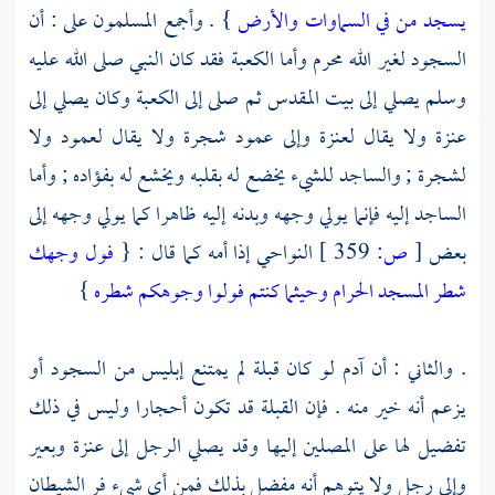
يسجد من في السماوات والأرض
} . وأجمع المسلمون على : أن
السجود لغير الله محرم وأما
الكعبة
فقد كان النبي صلى الله عليه
وسلم يصلي إلى
بيت المقدس
ثم صلى إلى
الكعبة
وكان يصلي إلى
عنزة ولا يقال لعنزة وإلى عمود شجرة ولا يقال لعمود ولا
لشجرة ; والساجد للشيء يخضع له بقلبه ويخشع له بفؤاده ; وأما
الساجد إليه فإنما يولي وجهه وبدنه إليه ظاهرا كما يولي وجهه إلى
بعض
[
ص:
359 ]
النواحي إذا أمه كما قال : {
فول وجهك
شطر المسجد الحرام وحيثما كنتم فولوا وجوهكم شطره
}
. والثاني : أن
آدم
لو كان قبلة لم يمتنع إبليس من السجود أو
يزعم أنه خير منه . فإن القبلة قد تكون أحجارا وليس في ذلك
تفضيل لها على المصلين إليها وقد يصلي الرجل إلى عنزة وبعير
وإلى رجل ولا يتوهم أنه مفضل بذلك فمن أي شيء فر الشيطان