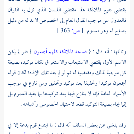
يقتضي جميع الملائكة هذا مقتضى اللسان الذي نزل به القرآن
فالعدول عن موجب القول العام إلى الخصوص لا بد له من دليل
يصلح له وهو معدوم .
[
ص:
363 ]
وثالثها : أنه قال : {
فسجد الملائكة كلهم أجمعون
} فلو لم يكن
الاسم الأول يقتضي الاستيعاب والاستغراق لكان توكيده بصيغة
كل موجبة لذلك ومقتضية له ثم لو لم يفد تلك الإفادة لكان قوله
أجمعون توكيدا وتحقيقا بعد توكيد وتحقيق ومن نازع في موجب
الأسماء العامة فإنه لا ينازع فيها بعد توكيدها بما يفيد العموم بل
إنما يجاء بصيغة التوكيد قطعا لاحتمال الخصوص وأشباهه .
وقد بلغني عن بعض السلف أنه قال : ما ابتدع قوم بدعة إلا في