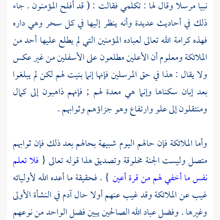
نبيا مرسلا وقال لها : تكلمي فقالت : ( قد أفلح المؤمنون . جاء
ذلك في أحاديث عديدة وأنه ينظر إليها في كل سحر وهي داره
فهذه كرامة الله تعالى لعباده المؤمنين التي لم يطلع عليها أحد من
الملائكة ومعلوم أن الأعلين مطلعون على الأسفلين من غير عكس
ولا يقال : هذا في حق المرسلين فإنها إنما بنيت لهم لكن لم يبلغوا
بعد إبان سكناها وإنما هي معدة لهم ; فإنهم ذاهبون إلى كمال
ومنتقلون إلى علو وارتفاع وهو جزاؤهم وثوابهم .
وأما الملائكة فإن حالهم اليوم شبيهة بحالهم بعد ذلك فإن ثوابهم
متصل وليست الجنة مخلوقة وتصديق هذا قوله تعالى {
فلا تعلم
نفس ما أخفي لهم من قرة أعين
} . فحقيقة ما أعده الله لأوليائه
غيب عن الملائكة وقد غيب عنهم أولا حال
آدم
في النشأة الأولى
وغيرها . وفضل عباد الله الصالحين يبين فضل الواحد من نوعهم