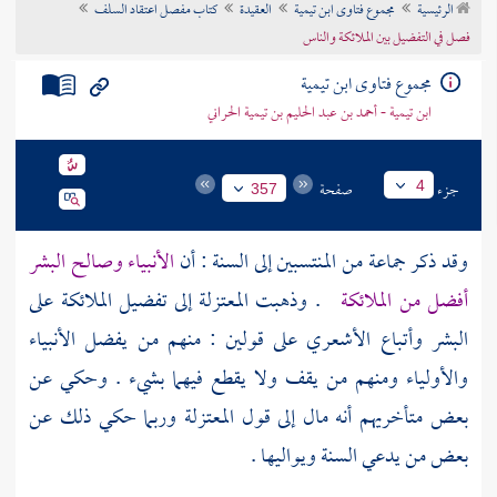
الرئيسية
مجموع فتاوى ابن تيمية
العقيدة
كتاب مفصل اعتقاد السلف
تراجم الأعلام
فصل في التفضيل بين الملائكة والناس
مجموع فتاوى ابن تيمية
ابن تيمية - أحمد بن عبد الحليم بن تيمية الحراني
جزء
صفحة
4
357
وقد ذكر جماعة من المنتسبين إلى السنة : أن
الأنبياء وصالح البشر
أفضل من الملائكة
. وذهبت
المعتزلة
إلى تفضيل الملائكة على
البشر وأتباع
الأشعري
على قولين : منهم من يفضل الأنبياء
والأولياء ومنهم من يقف ولا يقطع فيهما بشيء . وحكي عن
بعض متأخريهم أنه مال إلى قول
المعتزلة
وربما حكي ذلك عن
بعض من يدعي السنة ويواليها .