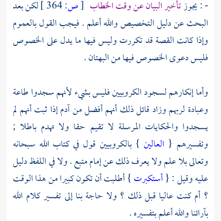
- : يجوز
تأخير البيان عن وقت الخطاب
[
ص:
364 ]
لكن بعد
البحث عن دليل التخصيص والله أعلم . فيجب القول بالعموم
وإذا كانت القصة قد تكررت وليس فيها ما يدل على الخصوص
فليس دعوى الخصوص فيها من البهتان .
وأما إنكارهم لسجود الكروبيين فليس بشيء لأنهم سجدوا طاعة
وعبادة لربهم وزاد قائل ذلك أنهم أفضل من
آدم
إذا ثبت أنهم لم
يسجدوا والحكايات المرسلة لا تقيم حقا ولا تهدم باطلا ;
وتفسيرهم {
العالين
} بالكروبيين قول في كتاب الله سبحانه
وتعالى بلا علم ولا يعرف ذلك عن إمام متبع . ولا في اللفظ دليل
عليه وقيل : {
أستكبرت
} أطلبت أن تكون كبيرا من هذا الوقت
؟ أم كنت عاليا قبل ذلك ؟ ولا حاجة بنا إلى تفسير كلام الله
بآرائنا والله أعلم بتفسيره .