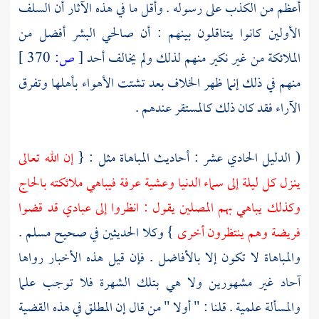
أعظم من الكذب على رسوله . وأقل ما في هذه الآثار أن السلف
الأولين كانوا يتناقلون بينهم : أن صالحي البشر أفضل من
الملائكة من غير نكير منهم لذلك ولم يخالف أحد
[
ص:
370 ]
منهم في ذلك إنما ظهر الخلاف بعد تشتت الأهواء بأهلها وتفرق
الآراء فقد كان ذلك كالمستقر عندهم .
( الدليل الحادي عشر : أحاديث المباهاة مثل : {
إن الله تعالى
ينزل كل ليلة إلى سماء الدنيا وعشية
عرفة
فيباهي ملائكته بالحاج
وكذلك يباهي بهم المصلين يقول : انظروا إلى عبادي قد قضوا
فريضة وهم ينتظرون أخرى
} وكلا الحديثين في صحيح
مسلم
.
والمباهاة لا تكون إلا بالأفاضل . فإن قيل هذه الأخبار رواها
آحاد غير مشهورين ولا هي بتلك الشهرة فلا توجب علما
والمسألة علمية . قلنا : " أولا " من قال إن المطلق في هذه القضية