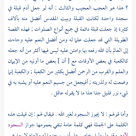
؟ هذا هو العجب العجيب والثالث : أنه لو جعل
آدم
قبلة في
سجدة واحدة لكانت القبلة وبيت المقدس أفضل منه بآلاف
كثيرة إذ جعلت قبلة دائمة في جميع أنواع الصلوات ; فهذه القصة
الطويلة التي قد جعلت علما له ومن أفضل النعم عليه وجاءت
إلى العالم بأن الله رفعه بها وامتن عليه ليس فيها أكثر من أنه جعله
كالكعبة
في بعض الأوقات مع [ أن ] بعض ما أوتيه من الإيمان
والعلم والقرب من الرحمن أفضل بكثير من
الكعبة
;
والكعبة
إنما
وضعت له ولذريته ; أفيجعل من جسيم النعم عليه أو يشبه به في
شيء نزر قليل جدا هذا ما لا يقوله عاقل .
وأما قولهم : لا يجوز السجود لغير الله . فيقال لهم : إن قيلت هذه
الكلمة على الجملة فهي كلمة عامة تنفي بعمومها جواز
السجود
لآدم
وقد دل دليل خاص على أنهم سجدوا له والعام لا يعارض