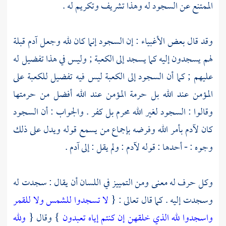
الممتنع عن السجود له وهذا تشريف وتكريم له .
وقد قال بعض الأغبياء : إن السجود إنما كان لله وجعل
آدم
قبلة
لهم يسجدون إليه كما يسجد إلى
الكعبة
; وليس في هذا تفضيل له
عليهم ; كما أن السجود إلى
الكعبة
ليس فيه تفضيل
للكعبة
على
المؤمن عند الله بل حرمة المؤمن عند الله أفضل من حرمتها
وقالوا : السجود لغير الله محرم بل كفر . والجواب : أن السجود
كان
لآدم
بأمر الله وفرضه بإجماع من يسمع قوله ويدل على ذلك
وجوه : - أحدها : قوله
لآدم
: ولم يقل : إلى
آدم
.
وكل حرف له معنى ومن التمييز في اللسان أن يقال : سجدت له
وسجدت إليه . كما قال تعالى : {
لا تسجدوا للشمس ولا للقمر
واسجدوا لله الذي خلقهن إن كنتم إياه تعبدون
} وقال {
ولله