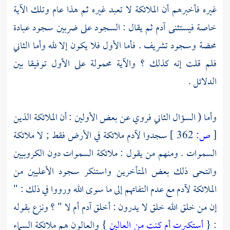
غيره فأخبرهم أن الملائكة لا تعبد غيره ثم هذا عام وتلك الآية
خاصة فيستثنى
آدم
ثم يقال : السجود على ضربين سجود عبادة
محضة وسجود تشريف . فأما الأول فلا يكون إلا لله وأما الثاني
فلم قلت إنه كذلك ؟ والآية محمولة على الأول توفيقا بين
الدلائل .
وأما ( السؤال الثاني فروي عن بعض الأولين : أن الملائكة الذين
[
ص:
362 ]
سجدوا
لآدم
ملائكة في الأرض فقط ; لا ملائكة
السموات . ومنهم من يقول : ملائكة السموات دون الكروبيين
وانتحى ذلك بعض المتأخرين واستنكر سجود الأعليين من
الملائكة
لآدم
مع عدم التفاتهم إلى ما سوى الله ورووا في ذلك : "
إن من خلق الله خلق لا يدرون : أخلق
آدم
أم لا " ؟ ونزع بقوله
: {
أستكبرت أم كنت من العالين
} والعالون هم ملائكة السماء