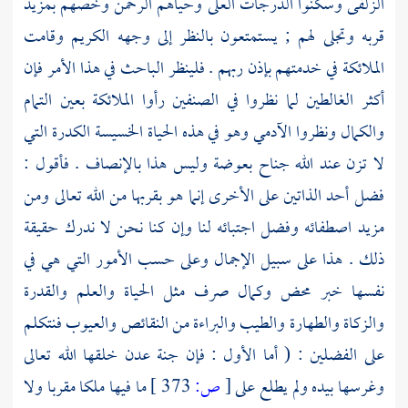
الزلفى وسكنوا الدرجات العلى وحياهم الرحمن وخصهم بمزيد
قربه وتجلى لهم ; يستمتعون بالنظر إلى وجهه الكريم وقامت
الملائكة في خدمتهم بإذن ربهم . فلينظر الباحث في هذا الأمر فإن
أكثر الغالطين لما نظروا في الصنفين رأوا الملائكة بعين التمام
والكمال ونظروا الآدمي وهو في هذه الحياة الخسيسة الكدرة التي
لا تزن عند الله جناح بعوضة وليس هذا بالإنصاف . فأقول :
فضل أحد الذاتين على الأخرى إنما هو بقربها من الله تعالى ومن
مزيد اصطفائه وفضل اجتبائه لنا وإن كنا نحن لا ندرك حقيقة
ذلك . هذا على سبيل الإجمال وعلى حسب الأمور التي هي في
نفسها خبر محض وكمال صرف مثل الحياة والعلم والقدرة
والزكاة والطهارة والطيب والبراءة من النقائص والعيوب فنتكلم
على الفضلين : ( أما الأول : فإن جنة عدن خلقها الله تعالى
وغرسها بيده ولم يطلع على
[
ص:
373 ]
ما فيها ملكا مقربا ولا