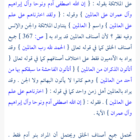
على الملائكة بقوله : {
إن الله اصطفى آدم ونوحا وآل إبراهيم
وآل عمران على العالمين
} وقوله : {
ولقد اخترناهم على علم
على العالمين
} واسم {
العالمين
} يتناول الملائكة والجن والإنس
وفيه نظر ؟ لأن أصناف العالمين قد يراد به
[
ص:
367 ]
جميع
أصناف الخلق كما في قوله تعالى {
الحمد لله رب العالمين
} وقد
يراد به الآدميون فقط على اختلاف أصنافهم كما في قوله تعالى {
أتأتون الذكران من العالمين
} {
أتأتون الفاحشة ما سبقكم بها من
أحد من العالمين
} وهم كانوا لا يأتون البهائم ولا الجن . وقد
يراد بالعالمين أهل زمن واحد كما في قوله : {
اخترناهم على علم
على العالمين
} . فقوله : {
إن الله اصطفى آدم ونوحا وآل إبراهيم
وآل عمران
} الآية .
تحتمل جميع أصناف الخلق ويحتمل أن المراد بنو آدم فقط .