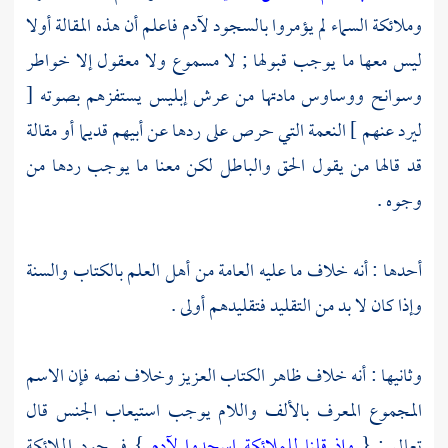
وملائكة السماء لم يؤمروا بالسجود
لآدم
فاعلم أن هذه المقالة أولا
ليس معها ما يوجب قبولها ; لا مسموع ولا معقول إلا خواطر
وسوانح ووساوس مادتها من عرش إبليس يستفزهم بصوته [
ليرد عنهم ] النعمة التي حرص على ردها عن أبيهم قديما أو مقالة
قد قالها من يقول الحق والباطل لكن معنا ما يوجب ردها من
وجوه .
أحدها : أنه خلاف ما عليه العامة من أهل العلم بالكتاب والسنة
وإذا كان لا بد من التقليد فتقليدهم أولى .
وثانيها : أنه خلاف ظاهر الكتاب العزيز وخلاف نصه فإن الاسم
المجموع المعرف بالألف واللام يوجب استيعاب الجنس قال
تعالى : {
وإذ قلنا للملائكة اسجدوا لآدم
} فسجود الملائكة