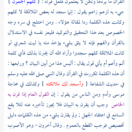
القرآن ما يردها ولكن لا يعلمون فلعل قوله : {
كلهم أجمعون
}
جيء به لزعم زاعم يقول : إنما سجد له بعض الملائكة لا كلهم
وكانت هذه الكلمة ردا لمقالة هؤلاء . ومن اختلج في سره وجه
الخصوص بعد هذا التحقيق والتوكيد فليعز نفسه في الاستدلال
بالقرآن والفهم فإنه لا يثق بشيء يؤخذ منه يا ليت شعري لو
كانت الملائكة كلهم سجدوا وأراد الله أن يخبرنا بذلك فأي كلمة
أتم وأعم أم يأتي قول يقال : أليس هذا من أبين البيان ؟ ورابعها :
أن هذه الكلمة تكررت في القرآن وقال النبي صلى الله عليه وسلم
في حديث الشفاعة {
وأسجد لك ملائكته
} وكذلك في محاجة
موسى
وآدم
ومن الناس من يقول : إن
القول العام إذا قرن به
الخاص
وجب أن يقرن به البيان فلا يجوز تأخيره عنه لئلا يقع
السامع في اعتقاد الجهل ; ولم يقترن بشيء من هذه الكلمات دليل
تخصيص فوجب القطع بالعموم . وقال آخرون - وهو الأصوب