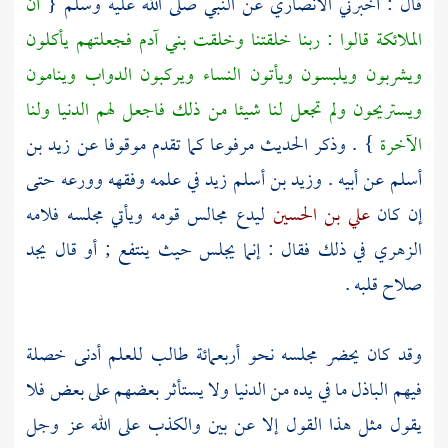
قال : أخبرني
الأنصاري
عن النبي صلى الله عليه وسلم {
أن
الملائكة قالوا : ربنا خلقتنا وخلقت بني آدم فجعلتهم يأكلون
ويشربون ويلبسون ويأتون النساء ويركبون الدواب وينامون
ويستريحون ولم تجعل لنا شيئا من ذلك فاجعل لهم الدنيا ولنا
الآخرة
} . وذكر الحديث مرفوعا كما تقدم موقوفا عن
زيد بن
أسلم
عن أبيه .
وزيد بن أسلم
زيد في علمه وفقهه وورعه حتى
إن كان
علي بن الحسين
ليدع مجالس قومه ويأتي مجلسه فلامه
الزهري
في ذلك فقال : إنما يجلس حيث ينتفع ; أو قال يجد
صلاح قلبه .
وقد كان يحضر مجلسه نحو أربعمائة طالب للعلم أدنى خصلة
فيهم الباذل ما في يده من الدنيا ولا يستأثر بعضهم على بعض فلا
يقول مثل هذا القول إلا عن بين والكذب على الله عز وجل