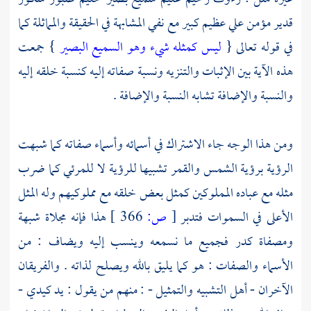
قدير مؤمن علي عظيم كبير مع نفي المشابهة في الحقيقة والمماثلة كما
في قوله تعالى {
ليس كمثله شيء وهو السميع البصير
} جمعت
هذه الآية بين الإثبات والتنزيه ونسبة صفاته إليه كنسبة خلقه إليه
والنسبة والإضافة تشابه النسبة والإضافة .
ومن هذا الوجه جاء الاشتراك في أسمائه وأسماء صفاته كما شبهت
الرؤية برؤية الشمس والقمر تشبيها للرؤية لا للمرئي كما ضرب
مثله مع عباده المملوكين كمثل بعض خلقه مع مملوكيهم وله المثل
الأعلى في السموات فتدبر
[
ص:
366 ]
هذا فإنه مجلاة شبهة
ومصفاة كدر فجميع ما نسمعه وينسب إليه ويضاف : من
الأسماء والصفات : هو كما يليق بالله ويصلح لذاته . والفريقان
الآخران - أهل التشبيه والتمثيل - : منهم من يقول : يد كيدي -