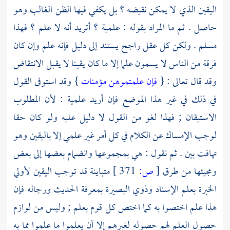
اليقين الذي لا يمكن نقيضه ؟ بل يكفي فيها الظن الغالب وهو
حاصل . ثم ما المراد بقوله : علمية ؟ أتريد أنه لا علم ؟ فهذا
مسلم . ولكن كل عقل راجح يستند إلى دليل فإنه علم وإن كان
فرقة من الناس لا يسمون علما إلا ما كان يقينا لا يقبل الانتقاض
وقد قال تعالى : {
فإن علمتموهن مؤمنات
} وقد استوفى القول
في ذلك في غير هذا الموضع فإن أريد علمية : لأن المطلوب
الاستيقان ; فهذا لغو من القول لا دليل عليه ولو كان حقا
لوجب الإمساك عن الكلام في كل أمر غير علمي إلا باليقين وهو
تهافت بين . ثم نقول : هي بمجموعها وانضمام بعضها إلى بعض
ومجيئها من طرق
[
ص:
371 ]
متباينة قد توجب اليقين لأولي
الخبرة بعلم الإسناد وذوي البصيرة بمعرفة الحديث ورجاله فإن
هذا علم اختصوا به كما اختص كل قوم بعلم ; وليس من لوازم
حصول العلم لهم حصوله لغيرهم إلا أن يعلموا ما علموا مما به