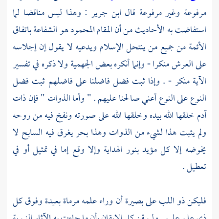
مرفوعة وغير مرفوعة قال
ابن جرير
: وهذا ليس مناقضا لما
استفاضت به الأحاديث من أن المقام المحمود هو الشفاعة باتفاق
الأئمة من جميع من ينتحل الإسلام ويدعيه لا يقول إن إجلاسه
على العرش منكرا - وإنما أنكره بعض
الجهمية
ولا ذكره في تفسير
الآية منكر - . وإذا ثبت فضل فاضلنا على فاضلهم ثبت فضل
النوع على النوع أعني صالحنا عليهم . " وأما الذوات " فإن ذات
آدم
خلقها الله بيده وخلقها الله على صورته ونفخ فيه من روحه
ولم يثبت هذا لشيء من الذوات وهذا بحر يغرق فيه السابح لا
يخوضه إلا كل مؤيد بنور الهداية وإلا وقع إما في تمثيل أو في
تعطيل .
فليكن ذو اللب على بصيرة أن وراء علمه مرماة بعيدة وفوق كل
ذي علم عليم . وليوقن كل الإيقان بأن ما جاءت به الآثار النبوية