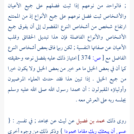
; فالواحد من نوعهم إذا ثبت فضلهم على جميع الأعيان
والأشخاص ثبت فضل نوعهم على جميع الأنواع إذ من الممتنع
ارتفاع شخص من أشخاص النوع المفضول إلى أن يفوق جميع
الأشخاص والأنواع الفاضلة فإن هذا تبديل الحقائق وقلب
الأعيان عن صفاتها النفسية ; لكن ربما فاق بعض أشخاص النوع
الفاضل مع
[
ص:
374 ]
امتياز ذلك عليه بفضل نوعه وحقيقته
كما أن في بعض الخيل ما هو خير من بعض الخيل ولا يكون خيرا
من جميع الخيل . إذا تبين هذا فقد حدث العلماء المرضيون
وأولياؤه المقبولون : أن
محمدا
رسول الله صلى الله عليه وسلم
يجلسه ربه على العرش معه .
روى ذلك
محمد بن فضيل
عن
ليث
عن
مجاهد
; في تفسير : {
عسى أن يبعثك ربك مقاما محمودا
} وذكر ذلك من وجوه أخرى