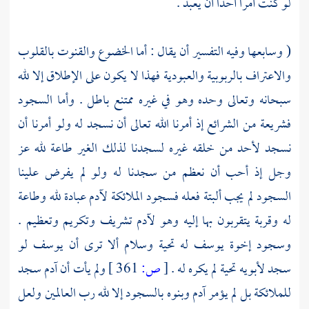
لو كنت آمرا أحدا أن يعبد .
( وسابعها وفيه التفسير أن يقال : أما الخضوع والقنوت بالقلوب
والاعتراف بالربوبية والعبودية فهذا لا يكون على الإطلاق إلا لله
سبحانه وتعالى وحده وهو في غيره ممتنع باطل . وأما السجود
فشريعة من الشرائع إذ أمرنا الله تعالى أن نسجد له ولو أمرنا أن
نسجد لأحد من خلقه غيره لسجدنا لذلك الغير طاعة لله عز
وجل إذ أحب أن نعظم من سجدنا له ولو لم يفرض علينا
السجود لم يجب ألبتة فعله فسجود الملائكة
لآدم
عبادة لله وطاعة
له وقربة يتقربون بها إليه وهو
لآدم
تشريف وتكريم وتعظيم .
وسجود إخوة
يوسف
له تحية وسلام ألا ترى أن
يوسف
لو
سجد لأبويه تحية لم يكره له .
[
ص:
361 ]
ولم يأت أن
آدم
سجد
للملائكة بل لم يؤمر
آدم
وبنوه بالسجود إلا لله رب العالمين ولعل