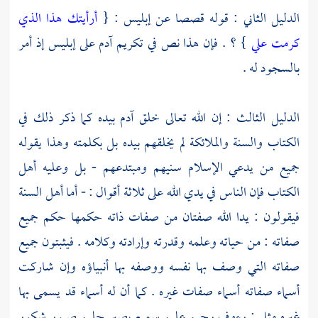
الدليل الثاني : قوله قصصا عن إبليس : {
أرأيتك هذا الذي
كرمت علي
} ؟ . فإن هذا نص في تكريم
آدم
على إبليس إذ أمر
بالسجود له .
الدليل الثالث : إن الله تعالى خلق
آدم
بيده كما ذكر ذلك في
الكتاب والسنة والملائكة لم يخلقهم بيده بل بكلمته وهذا يقوله
جميع من يدعي الإسلام سنيهم ومبتدعهم - بل وعليه
أهل
الكتاب
فإن الناس في يدي الله على ثلاثة أقوال : - أما
أهل السنة
فيقولون : يدا الله صفتان من صفات ذاته حكمها حكم جميع
صفاته : من حياته وعلمه وقدرته وإرادته وكلامه . فيثبتون جميع
صفاته التي وصف بها نفسه ووصفه بها أنبياؤه وإن شاركت
أسماء صفاته أسماء صفات غيره . كما أن له أسماء قد يسمى بها
غيره مثل : رءوف رحيم عليم سميع بصير حليم صبور شكور