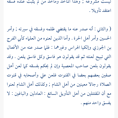
ليست مشروعة ; وهذا المأخذ ومأخذ من لم يثبت عنده فسقه
اعتقد تأويلا .
( والثاني : أنه صدر عنه ما يقتضي ظلمه وفسقه في سيرته ; وأمر
الحسين
وأمر
أهل الحرة
. وأما الذين لعنوه من العلماء
كأبي الفرج
بن الجوزي
وإلكيا الهراس
وغيرهما : فلما صدر عنه من الأفعال
التي تبيح لعنته ثم قد يقولون هو فاسق وكل فاسق يلعن . وقد
يقولون بلعن صاحب المعصية وإن لم يحكم بفسقه كما لعن أهل
صفين بعضهم بعضا في القنوت فلعن
علي
وأصحابه في قنوت
الصلاة رجالا معينين من
أهل
الشام
; وكذلك
أهل
الشام
لعنوا
مع أن المقتتلين من أهل التأويل السائغ : العادلين والباغين : لا
يفسق واحد منهم .