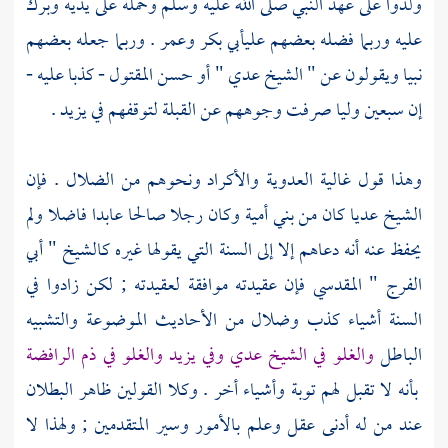
ولدوا على عهد النبي صلى الله عليه وسلم وحمله على يديه وبرك
عليه وربما فضله بعضهم على
أبي بكر
وعمر
. وربما جعله بعضهم
نبيا ويقولون عن "
الشيخ عدي
" أو حسن المقتول - كذبا عليه -
إن سبعين وليا صرفت وجوههم عن القبلة لتوقفهم في
يزيد
.
وهذا قول غالية
العدوية
والأكراد
ونحوهم من الضلال . فإن
الشيخ عديا
كان من
بني أمية
وكان رجلا صالحا عابدا فاضلا ولم
يحفظ عنه أنه دعاهم إلا إلى السنة التي يقولها غيره كالشيخ "
أبي
الفرج " المقدسي
فإن عقيدته موافقة لعقيدته ; لكن زادوا في
السنة أشياء كذب وضلال من الأحاديث الموضوعة والتشبيه
الباطل
والغلو في
الشيخ عدي
وفي
يزيد
والغلو في ذم
الرافضة
بأنه لا تقبل لهم توبة وأشياء أخر . وكلا القولين ظاهر البطلان
عند من له أدنى عقل وعلم بالأمور وسير المتقدمين ; ولهذا لا