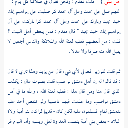
أهل بيتي
} " قلت
لمقدم
: ونحن نقول في صلاتنا كل يوم : "
اللهم صل على
محمد
وعلى
آل
محمد
كما صليت على
إبراهيم
إنك
حميد مجيد وبارك على
محمد
وعلى
آل
محمد
كما باركت على
آل
إبراهيم
إنك حميد مجيد " قال
مقدم
: فمن يبغض
أهل
البيت
؟
قلت : من أبغضهم فعليه لعنة الله والملائكة والناس أجمعين لا
يقبل الله منه صرفا ولا عدلا .
ثم قلت للوزير المغولي لأي شيء قال عن
يزيد
وهذا تتري ؟ قال
: قد قالوا له إن
أهل
دمشق
نواصب قلت بصوت عال : يكذب
الذي قال هنا ومن قال هذا : فعليه لعنة الله ، والله ما في
أهل
دمشق
نواصب وما علمت فيهم ناصبيا ولو تنقص أحد
عليا
بدمشق
لقام المسلمون عليه لكن كان - قديما لما كان
بنو أمية
ولاة
البلاد - بعض
بني أمية
ينصب العداوة
لعلي
ويسبه وأما اليوم فما