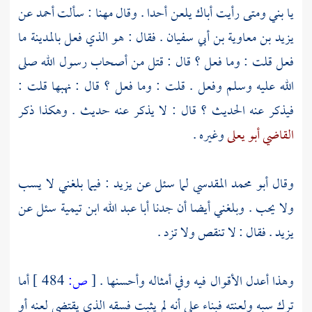
يا بني ومتى رأيت أباك يلعن أحدا . وقال
مهنا
: سألت
أحمد
عن
يزيد بن معاوية بن أبي سفيان
. فقال : هو الذي فعل
بالمدينة
ما
فعل قلت : وما فعل ؟ قال : قتل من أصحاب رسول الله صلى
الله عليه وسلم وفعل . قلت : وما فعل ؟ قال : نهبها قلت :
فيذكر عنه الحديث ؟ قال : لا يذكر عنه حديث . وهكذا ذكر
القاضي أبو يعلى
وغيره .
وقال
أبو محمد المقدسي
لما سئل عن
يزيد
: فيما بلغني لا يسب
ولا يحب . وبلغني أيضا أن جدنا
أبا عبد الله ابن تيمية
سئل عن
يزيد
. فقال : لا تنقص ولا تزد .
وهذا أعدل الأقوال فيه وفي أمثاله وأحسنها .
[
ص:
484 ]
أما
ترك سبه ولعنته فبناء على أنه لم يثبت فسقه الذي يقتضي لعنه أو