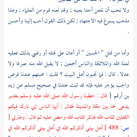
ولا نحب أن نلعن أحدا بعينه ; وقد لعنه قوم من العلماء ; وهذا
مذهب يسوغ فيه الاجتهاد ; لكن ذلك القول أحب إلينا وأحسن
.
وأما من قتل "
الحسين
" أو أعان على قتله أو رضي بذلك فعليه
لعنة الله والملائكة والناس أجمعين ; لا يقبل الله منه صرفا ولا
عدلا . قال : فما تحبون
أهل
البيت
؟ قلت : محبتهم عندنا فرض
واجب يؤجر عليه فإنه قد ثبت عندنا في صحيح
مسلم
عن
زيد
بن أرقم
{
قال : خطبنا رسول الله صلى الله عليه وسلم بغدير
يدعى
خما
بين
مكة
والمدينة
فقال : أيها الناس إني تارك فيكم
الثقلين كتاب الله فذكر كتاب الله وحض عليه ثم قال : وعترتي
[
ص:
488 ]
أهل بيتي أذكركم الله في أهل بيتي أذكركم الله في