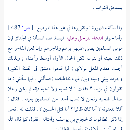
يستحق الثواب .
والمسألة مشهورة ; وتقريرها في غير هذا الموضع .
[
ص:
487 ]
وأما جواز
الدعاء للرجل وعليه
فبسط هذه المسألة في الجنائز فإن
موتى المسلمين يصلى عليهم برهم وفاجرهم وإن لعن الفاجر مع
ذلك بعينه أو بنوعه لكن الحال الأول أوسط وأعدل ; وبذلك
أجبت مقدم المغل
بولاي
; لما قدموا
دمشق
في الفتنة الكبيرة
وجرت بيني وبينه وبين غيره مخاطبات ; فسألني . فيما سألني : ما
تقولون في
يزيد
؟ فقلت : لا نسبه ولا نحبه فإنه لم يكن رجلا
صالحا فنحبه ونحن لا نسب أحدا من المسلمين بعينه . فقال :
أفلا تلعنونه ؟ أما كان ظالما ؟ أما قتل
الحسين
؟ . فقلت له : نحن
إذا ذكر الظالمون
كالحجاج بن يوسف
وأمثاله : نقول كما قال الله
في القرآن : ألا لعنة الله على الظالمين