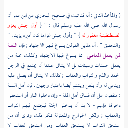
( والمأخذ الثاني : أنه قد ثبت في صحيح
البخاري
عن
ابن عمر
أن
رسول الله صلى الله عليه وسلم قال : " {
أول جيش يغزو
القسطنطينية
مغفور له
} " وأول جيش غزاها كان أميره
يزيد
. "
والتحقيق " . أن هذين القولين يسوغ فيهما الاجتهاد ; فإن
اللعنة
لمن يعمل المعاصي
مما يسوغ فيها الاجتهاد وكذلك محبة من
يعمل حسنات وسيئات بل لا يتنافى عندنا أن يجتمع في الرجل
الحمد والذم والثواب والعقاب ; كذلك لا يتنافى أن يصلى عليه
ويدعى له وأن يلعن ويشتم أيضا باعتبار وجهين . فإن
أهل السنة
: متفقون على أن فساق أهل الملة - وإن دخلوا النار أو استحقوا
دخولها فإنهم - لا بد أن يدخلوا الجنة فيجتمع فيهم الثواب
والعقاب ; ولكن
الخوارج
والمعتزلة
تنكر ذلك وترى أن من
استحق الثواب لا يستحق العقاب ومن استحق العقاب لا