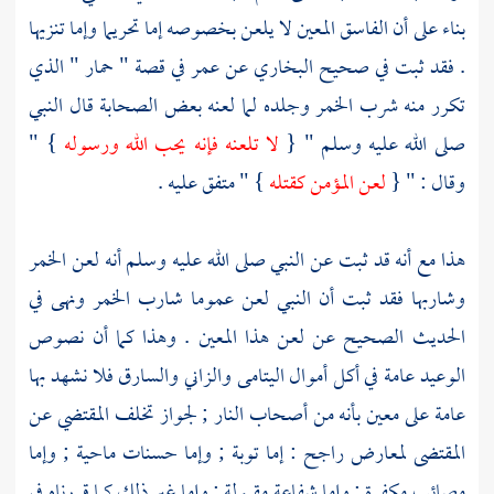
بناء على أن الفاسق المعين لا يلعن بخصوصه إما تحريما وإما تنزيها
. فقد ثبت في صحيح
البخاري
عن
عمر
في قصة "
حمار
" الذي
تكرر منه شرب الخمر وجلده لما لعنه بعض
الصحابة
قال النبي
صلى الله عليه وسلم " {
لا تلعنه فإنه يحب الله ورسوله
} "
وقال : " {
لعن المؤمن كقتله
} " متفق عليه .
هذا مع أنه قد ثبت عن النبي صلى الله عليه وسلم أنه لعن الخمر
وشاربها فقد ثبت أن النبي لعن عموما شارب الخمر ونهى في
الحديث الصحيح عن لعن هذا المعين . وهذا كما أن نصوص
الوعيد عامة في أكل أموال اليتامى والزاني والسارق فلا نشهد بها
عامة على معين بأنه من أصحاب النار ; لجواز تخلف المقتضي عن
المقتضى لمعارض راجح : إما توبة ; وإما حسنات ماحية ; وإما
مصائب مكفرة ; وإما شفاعة مقبولة ; وإما غير ذلك كما قررناه في