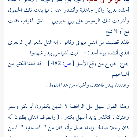
أحقاد بدرية وآثار جاهلية وأنشدوا عنه : لما بدت تلك الحمول
وأشرفت تلك الرءوس على ربي جيروني نعق الغراب فقلت
نح أو لا تنح
فلقد قضيت من النبي ديوني وقالوا : إنه تمثل بشعر
ابن الزبعرى
الذي أنشده يوم
أحد
: - ليت أشياخي ببدر شهدوا
جزع
الخزرج
من وقع الأسل
[
ص:
482 ]
قد قتلنا الكثير من
أشياخهم
وعدلناه
ببدر
فاعتدل وأشياء من هذا النمط .
وهذا القول سهل على
الرافضة
؟ الذين يكفرون
أبا بكر
وعمر
وعثمان
; فتكفير
يزيد
أسهل بكثير . ( والطرف الثاني يظنون أنه
كان رجلا صالحا وإمام عدل وأنه كان من "
الصحابة
" الذين