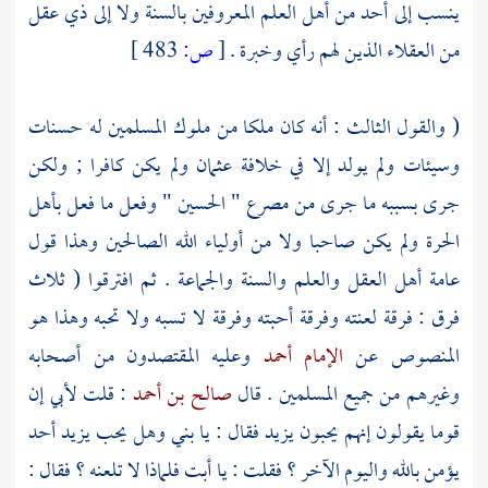
ينسب إلى أحد من أهل العلم المعروفين بالسنة ولا إلى ذي عقل
من العقلاء الذين لهم رأي وخبرة .
[
ص:
483 ]
( والقول الثالث : أنه كان ملكا من ملوك المسلمين له حسنات
وسيئات ولم يولد إلا في خلافة
عثمان
ولم يكن كافرا ; ولكن
جرى بسببه ما جرى من مصرع "
الحسين
" وفعل ما فعل
بأهل
الحرة
ولم يكن صاحبا ولا من أولياء الله الصالحين وهذا قول
عامة أهل العقل والعلم والسنة والجماعة . ثم افترقوا ( ثلاث
فرق : فرقة لعنته وفرقة أحبته وفرقة لا تسبه ولا تحبه وهذا هو
المنصوص عن
الإمام أحمد
وعليه المقتصدون من أصحابه
وغيرهم من جميع المسلمين . قال
صالح بن أحمد
: قلت لأبي إن
قوما يقولون إنهم يحبون
يزيد
فقال : يا بني وهل يحب
يزيد
أحد
يؤمن بالله واليوم الآخر ؟ فقلت : يا أبت فلماذا لا تلعنه ؟ فقال :