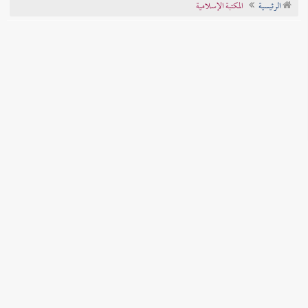
الرئيسية
المكتبة الإسلامية
تراجم الأعلام