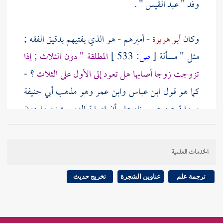
وفد "
عبد القيس
" .
وكان
أبو هريرة
- أميرهم - هو الذي يفتيهم بدقيق الفقه ;
مثل " مسألة
[
ص:
533 ]
المطلقة " دون الثلاث ; إذا
تزوجت زوجا أصابها هل تعود إلى الأول على الثلاث
؟ -
كما هو قول
ابن عباس
وابن عمر
وهو مذهب
أبي حنيفة
ورواية عن
عمر
بناء على أن إصابة الزوج تهدم ما دون
الثلاث كما هدمت الثلاث - أو تعود على ما بقي ؟ كما هو
قول
عمر
وغيره من أكابر
الصحابة
وهو مذهب
مالك
الخدمات العلمية
والشافعي
وأحمد
في المشهور عنه ; بناء على أن إصابة
الزوج الثاني إنما هي غاية التحريم الثابت بالطلاق الثلاث
ترجمة علم
عناوين الشجرة
تخريج حديث
فهو الذي يرتفع بها والمطلقة دون الثلاث لم تحرم فلا ترفع
الإصابة منها شيئا ; فأفتى
أبو هريرة
بهذا القول .