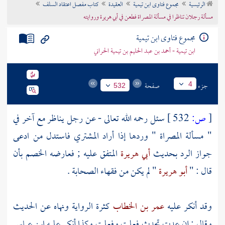
الرئيسية
مجموع فتاوى ابن تيمية
العقيدة
كتاب مفصل اعتقاد السلف
تراجم الأعلام
مسألة رجلان تناظرا في مسألة المصراة فطعن في أبي هريرة وروايته
مجموع فتاوى ابن تيمية
ابن تيمية - أحمد بن عبد الحليم بن تيمية الحراني
جزء
صفحة
4
532
[
ص:
532 ]
سئل رحمه الله تعالى - عن رجل يناظر مع آخر في
" مسألة المصراة " وردها إذا أراد المشتري فاستدل من ادعى
جواز الرد بحديث
أبي هريرة
المتفق عليه ; فعارضه الخصم بأن
قال : "
أبو هريرة
" لم يكن من فقهاء
الصحابة
.
وقد أنكر عليه
عمر بن الخطاب
كثرة الرواية ونهاه عن الحديث
وقال : إن عدت تحدث فعلت وفعلت وكذا أنكر عليه
ابن عباس