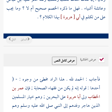
وعائشة
أشياء . فهل ما ذكره الخصم صحيح أم لا ؟ وما يجب
على من تكلم في
أبي [ هريرة ]
بهذا الكلام ؟ .
السابق
التالي
عرض الحاشية
فأجاب : الحمد لله . هذا الراد مخطئ من وجوه : - (
أحدها : قوله إنه لم يكن من فقهاء
الصحابة
; فإن
عمر بن
الخطاب
ولى
أبا هريرة
على
البحرين
; وهم خيار المسلمين
الذين هاجر وفدهم إلى النبي صلى الله عليه وسلم وهم