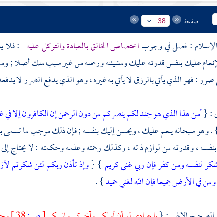
صفحة
38
الإسلام : فصل في وجوب
اختصاص الخالق بالعبادة والتوكل عليه
: فلا يع
عام عليك بنفس قدرته عليك ومشيئته ورحمته من غير سبب منك أصلا ; وما ف
ضرر : فهو الذي يأتي بالرزق لا يأتي به غيره ، وهو الذي يدفع الضرر لا يدفعه 
ى : {
أمن هذا الذي هو جند لكم ينصركم من دون الرحمن إن الكافرون إلا في 
 . وهو سبحانه ينعم عليك ، ويحسن إليك بنفسه ; فإن ذلك موجب ما تسمى به ،
بنفسه ، وقدرته من لوازم ذاته ، وكذلك رحمته وعلمه وحكمته : لا يحتاج إلى
يشكر لنفسه ومن كفر فإن ربي غني كريم
} {
وإذ تأذن ربكم لئن شكرتم لأز
 ومن في الأرض جميعا فإن الله لغني حميد
} .
 الصحيح الإلهي : {
يا عبادي لو أن أولكم وآخركم وإنسكم
[
ص:
38 ]
وجن