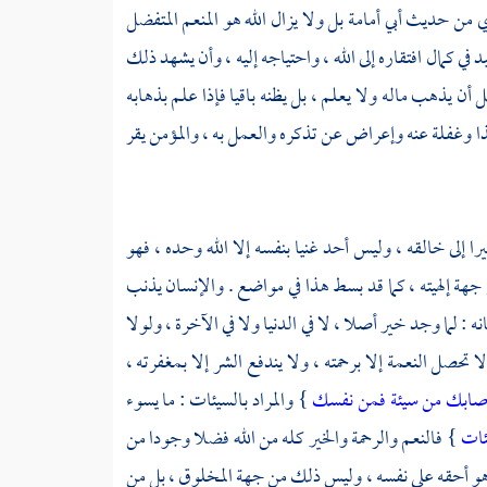
ي
من حديث
أبي أمامة
بل ولا يزال الله هو المنعم المتفضل
ي كمال افتقاره إلى الله ، واحتياجه إليه ، وأن يشهد ذلك
ن يذهب ماله ولا يعلم ، بل يظنه باقيا فإذا علم بذهابه
ذا وغفلة عنه وإعراض عن تذكره والعمل به ، والمؤمن يقر
را إلى خالقه ، وليس أحد غنيا بنفسه إلا الله وحده ، فهو
ن جهة إلهيته ، كما قد بسط هذا في مواضع . والإنسان يذنب
 : لما وجد خير أصلا ، لا في الدنيا ولا في الآخرة ، ولولا
 تحصل النعمة إلا برحمته ، ولا يندفع الشر إلا بمغفرته ،
 أصابك من سيئة فمن نفسك
} والمراد بالسيئات : ما يسوء
يئات
} فالنعم والرحمة والخير كله من الله فضلا وجودا من
 هو أحقه على نفسه ، وليس ذلك من جهة المخلوق ، بل من