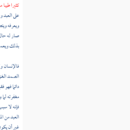
كثيرا طيبا 
التفسير
على العبد و
ويعرفه ويتص
الحديث
صار له حال 
أصول الفقه
بذلك ويعمل 
الفقه
فالإنسان وك
الصمد الغني
دائما فهو فق
مغفرته لما 
فإنه لا سبب 
العبد من ال
غير أن يكون