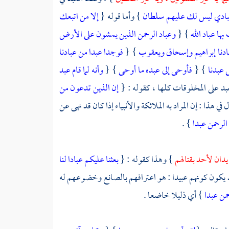
بادي ليس لك عليهم سلطان
} وأما قوله {
إلا من اتبعك
بها عباد الله
} {
وعباد الرحمن الذين يمشون على الأرض
ادنا إبراهيم وإسحاق ويعقوب
} {
فوجدا عبدا من عبادنا
ى عبدنا
} {
فأوحى إلى عبده ما أوحى
} {
وأنه لما قام عبد
بد على المخلوقات كلها ، كقوله : {
إن الذين تدعون من
 في هذا : إن المراد به الملائكة والأنبياء إذا كان قد نهى عن
الرحمن عبدا
} .
 يدان لأحد بقتالهم
} وهذا كقوله : {
بعثنا عليكم عبادا لنا
د يكون كونهم عبيدا : هو اعترافهم بالصانع وخضوعهم له
حمن عبدا
} أي ذليلا خاضعا .