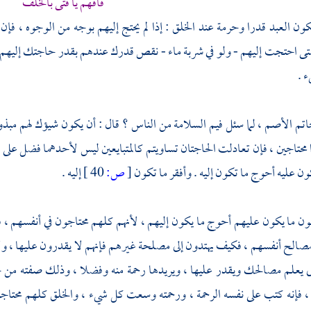
فافهم يا فتى بالخلف
ون العبد قدرا وحرمة عند الخلق : إذا لم يحتج إليهم بوجه من الوجوه ، ف
ى احتجت إليهم - ولو في شربة ماء - نقص قدرك عندهم بقدر حاجتك إليهم ، و
 .
تم الأصم
، لما سئل فيم السلامة من الناس ؟ قال : أن يكون شيؤك لهم مب
محتاجين ، فإن تعادلت الحاجتان تساويتم كالمتبايعين ليس لأحدهما فضل عل
كون عليه أحوج ما تكون إليه . وأفقر ما تكون
[
ص:
40 ]
إليه .
ون ما يكون عليهم أحوج ما يكون إليهم ، لأنهم كلهم محتاجون في أنفسهم ،
الح أنفسهم ، فكيف يهتدون إلى مصلحة غيرهم فإنهم لا يقدرون عليها ، ولا 
 يعلم مصالحك ويقدر عليها ، ويريدها رحمة منه وفضلا ، وذلك صفته من جه
، فإنه كتب على نفسه الرحمة ، ورحمته وسعت كل شيء ، والخلق كلهم محتاج