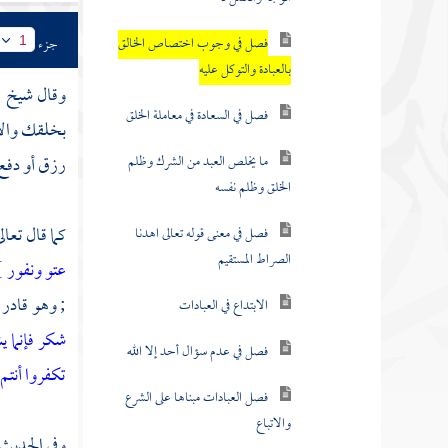
فصل في وجوب اختصاص الخالق
جزء
1
بالعبادة والتوكل عليه
وقال شيخ 
فصل في السعادة في معاملة الخلق
بخلقك والإن
ما يخلص العبد من الشرك وظلم
رزق أو دفع 
الخلق وظلم نفسه
كما قال تعال
فصل في معنى قوله تعالى اهدنا
الصراط المستقيم
عتو ونفور
}
; وهو قادر 
الابتداع في العبادات
شكر فإنما 
فصل في عدم سؤال أحد إلا الله
تكفروا أنتم
فصل العبادات مبناها على الشرع
والاتباع
وفي الحديث