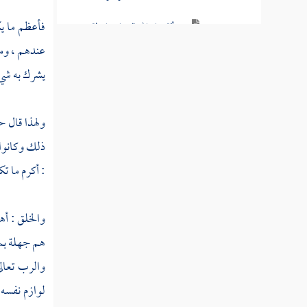
فأعظم ما يك
مسألة سماع الله الدعاء بواسطة
الرسول
عندهم ، ومت
يشرك به شيء
مسألة التوسل بالنبي
رسالة في التوسل والوسيلة
ولهذا قال
حا
مسألة قول القائل أسألك بحق
ذلك وكانوا 
السائلين عليك وما في معناه
: أكرم ما ت
مسألة من يبوس الأرض دائما
ويفعل ذلك لسبب أخذ رزق وهو مكره
والخلق : أه
مسألة النهوض والقيام عند
هم جهلة بمص
قدوم شخص معين
والرب تعالى
فصل المشركون يعبدون أنفسهم
لوازم نفسه 
وأولادهم لغير الله