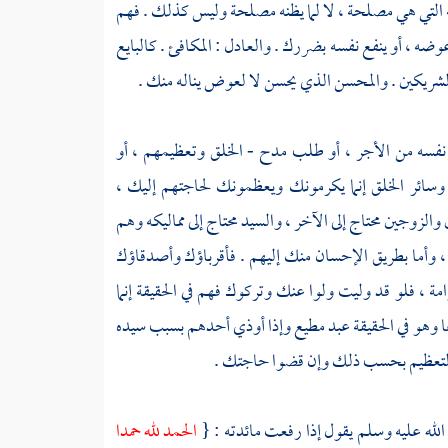
ه التي هي مصلحة ، لا لما يظنه مصلحة وليس كذلك . فهم
وضه ، أو ينفع نفسه بضررك . والعادل : المكافئ . كالبايع
والشريكين . والمحسن الذي يحسن لا لعوض يناله منك .
ه نفسه من الأجر ، أو طلب مدح - الخلق وتعظيمهم ، أو
 وسائر الخلق إنما يكرمونك ويعظمونك لحاجتهم إليك ،
والزوجين محتاج إلى الآخر ، والسيد محتاج إلى مماليكه وهم
الم ، وأما بطريق الإحسان منك إليهم . فأقرباؤك وأصدقاؤك
ة ، فلو قد وليت ولوا عنك وتركوك فهم في الحقيقة إنما
ا وهو في الحقيقة عبد مطيع وإذا أوذي أحدهم بسبب سيده
والتعظيم بحسب ذلك وإن قضوا حاجتك .
 الله عليه وسلم يقول إذا رفعت مائدته : {
الحمد لله حمدا