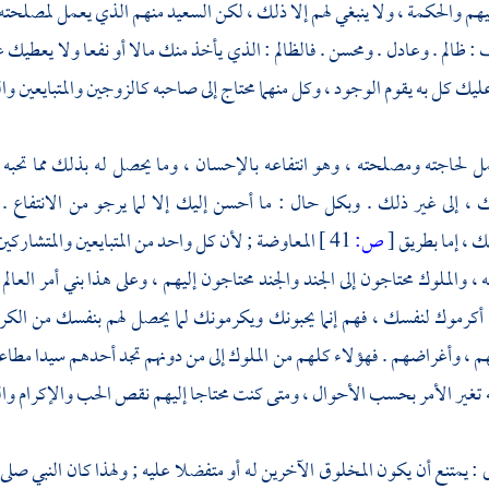
م والحكمة ، ولا ينبغي لهم إلا ذلك ، لكن السعيد منهم الذي يعمل لمصلحت
 : ظالم . وعادل . ومحسن . فالظالم : الذي يأخذ منك مالا أو نفعا ولا يعطيك ع
ليك كل به يقوم الوجود ، وكل منهما محتاج إلى صاحبه كالزوجين والمتبايعين 
مل لحاجته ومصلحته ، وهو انتفاعه بالإحسان ، وما يحصل له بذلك مما تحب
ك ، إلى غير ذلك . وبكل حال : ما أحسن إليك إلا لما يرجو من الانتفاع .
ك ، إما بطريق
[
ص:
41 ]
المعاوضة ; لأن كل واحد من المتبايعين والمتشاركين 
ه ، والملوك محتاجون إلى الجند والجند محتاجون إليهم ، وعلى هذا بني أمر الع
أكرموك لنفسك ، فهم إنما يحبونك ويكرمونك لما يحصل لهم بنفسك من الكرام
م ، وأغراضهم . فهؤلاء كلهم من الملوك إلى من دونهم تجد أحدهم سيدا مطاع
ه تغير الأمر بحسب الأحوال ، ومتى كنت محتاجا إليهم نقص الحب والإكرام 
 : يمتنع أن يكون المخلوق الآخرين له أو متفضلا عليه ; ولهذا كان النبي صلى