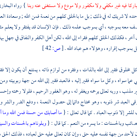
مباركا فيه غير مكفي ولا مكفور ولا مودع ولا مستغنى عنه ربنا
} رواه
البخار
حده لا شريك له في ذلك ; بل ما بالخلق كلهم من نعمة فمن الله ; وسعادة العبد ف
ف معه بموجبه ، أي بموجب علمه ذلك . فإن الإنسان قد يفتقر ولا يعلم مثل أ
آخر ، فكذلك الخلق كلهم فقراء إلى الله ، لكن أهل الكفر والنفاق في جهل به
بموجب إقراره ، وهؤلاء هم عباد الله .
[
ص:
42 ]
ل مخلوق فقير إلى الله بالذات ، وفقره من لوازم ذاته ، يمتنع أن يكون إلا فقي
 عما سواه ، وكل ما سواه فقير إليه ، فالعبد فقير إلى الله من جهة ربوبيته وم
ير مذنب ، وربه تعالى يرحمه ويغفر له ، وهو الغفور الرحيم ، فلولا رحمته وإحسانه
وقى العبد شر ذنوبه ، وهو محتاج دائما إلى حصول النعمة ، ودفع الضر والشر ولا
للشر إلا ذنوب العباد . كما قال تعالى : {
ما أصابك من حسنة فمن الله وما
مصائب وبالحسنات : ما يسره من النعم . كما قال : {
وبلوناهم بالحسنات والس
 لأحد من جهة نفسه عليه حق ، وإن كان تعالى عليه حق لعباده ، فذلك الحق