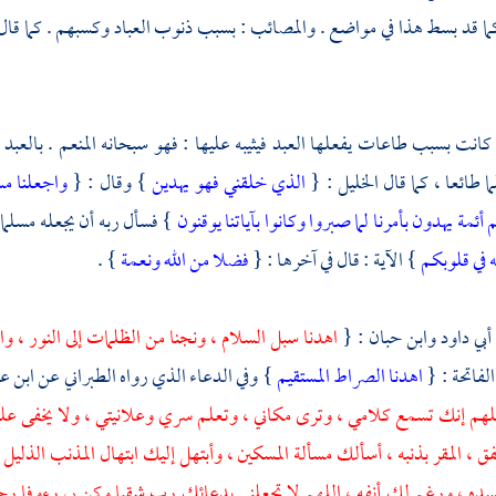
كما قد بسط هذا في مواضع . والمصائب : بسبب ذنوب العباد وكسبهم . كما قال
كانت بسبب طاعات يفعلها العبد فيثيبه عليها : فهو سبحانه المنعم . بالعبد 
 طائعا ، كما قال الخليل : {
الذي خلقني فهو يهدين
} وقال : {
واجعلنا م
أئمة يهدون بأمرنا لما صبروا وكانوا بآياتنا يوقنون
} فسأل ربه أن يجعله مسلما 
ه في قلوبكم
} الآية : قال في آخرها : {
فضلا من الله ونعمة
} .
أبي داود
وابن حبان
: {
اهدنا سبل السلام ، ونجنا من الظلمات إلى النور ، وا
الفاتحة : {
اهدنا الصراط المستقيم
} وفي الدعاء الذي رواه
الطبراني
عن
ابن ع
لهم إنك تسمع كلامي ، وترى مكاني ، وتعلم سري وعلانيتي ، ولا يخفى عليك
ق ، المقر بذنبه ، أسألك مسألة المسكين ، وأبتهل إليك ابتهال المذنب الذل
 ، ورغم لك أنفه ، اللهم لا تجعلني بدعائك رب شقيا وكن بي رءوفا رحيما 