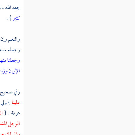
جهة الله ، 
كثير
} .
والنعم وإن 
وجعله مسلما
وجعلنا منهم 
الإيمان وزين
وفي صحيح
علينا
} وفي 
عرفة : {
ال
الوجل المشف
وذل لك جسده