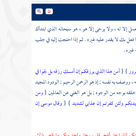
مل إلا له ، ولا يرجى إلا هو ، هو سبحانه الذي ابتدأك
عل بك لا يقدر عليه غيره . ثم إذا احتجت إليه في جلب
غيره .
غرور
} {
أمن هذا الذي يرزقكم إن أمسك رزقه بل لجوا في
 ووصف به نفسه ; إذ هو الرحمن الرحيم ; الودود المجيد
 خلقه بوجه من الوجوه ; بل هو الغني عن العالمين {
ومن
يدنكم ولئن كفرتم إن عذابي لشديد
} {
وقال موسى إن
كم كانوا على أفجر قلب رجل واحد منكم ما نقص ذلك