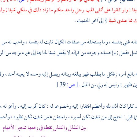
ا ; ولو كانوا على أتقى قلب رجل واحد منكم ما زاد ذلك في ملكي شيئا ; و
 مما عندي شيئا
} إلى آخر الحديث .
ه غني بنفسه ، وما يستحقه من صفات الكمال ثابت له بنفسه ، واجب له من لواز
مل ففعل ; وإحسانه وجوده من كماله لا يفعل شيئا لحاجة إلى غيره بوجه من الوجوه 
بالغ أمره ; فكل ما يطلب فهو يبلغه ويناله ويصل إليه وحده لا يعينه أحد ، ولا 
ن ظهير ; وليس له ولي من الذل .
[
ص:
39 ]
كلما كان أذل لله وأعظم افتقارا إليه وخضوعا له : كان أقرب إليه ، وأعز له ،
ا قيل : احتج إلى من شئت تكن أسيره ، واستغن عمن شئت تكن نظيره ، وأحسن
بين التذلل والتدلل نقطة في رفعها تتحير الأفها