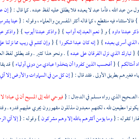
اول من عبد الله ، فأما عبد لا يعبده فلا يطلق عليه لفظ عبده . كما قال : {
إن ع
} فالاستثناء فيه منقطع ، كما قاله أكثر المفسرين والعلماء ، وقوله : {
عينا يشرب 
ذكر عبدنا داود
} و {
نعم العبد إنه أواب
} {
واذكر عبدنا أيوب
} {
واذكر عب
الذي أسرى بعبده
} {
إنه كان عبدا شكورا
} {
وإن كنتم في ريب مما نزلنا عل
} 
تبارك الذي نزل الفرقان على عبده
} . ونحو هذا كثير . وقد يطلق لفظ الع
اد أمثالكم
} {
أفحسب الذين كفروا أن يتخذوا عبادي من دوني أولياء
} قد يقال
اء فغيرهم بطريق الأولى . فقد قال : {
إن كل من في السماوات والأرض إلا آتي 
 الصحيح الذي رواه
مسلم
في الدجال : {
فيوحي الله إلى المسيح أن لي عبادا لا
 يكونوا مطيعين لله ، لكنهم معبدون مذللون مقهورون يجري عليهم قدره . وق
فارا كقوله : {
وما يؤمن أكثرهم بالله إلا وهم مشركون
} وقوله : {
إلا آتي الر