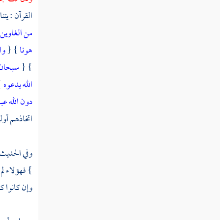
القرآن : يتن
من الغاوين
هونا
} {
وا
} {
سبحان 
الله يدعوه
{
دون الله عب
اتخاذهم أولي
وفي الحديث
} فهؤلاء لم
وإن كانوا ك