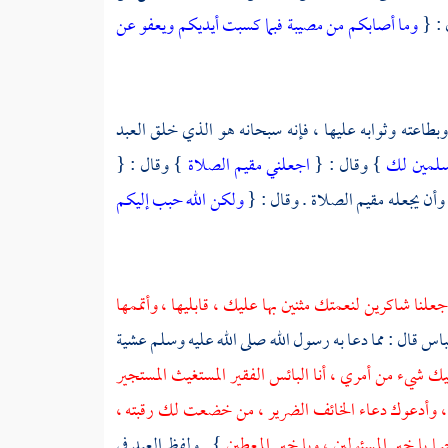
 : {
وما أصابكم من مصيبة فبما كسبت أيديكم ويعفو عن
وبطاعته وثوابه عليها ، فإنه سبحانه هو الذي خلق العبد
سلمين لك
} وقال : {
اجعلني مقيم الصلاة
} وقال : {
وأن يجعله مقيم الصلاة . وقال : {
ولكن الله حبب إليكم
جعلنا شاكرين لنعمتك مثنين بها عليك ، قابليها ، وأتممها
باس
قال : مما دعا به رسول الله صلى الله عليه وسلم عشية
 شيء من أمري ، أنا البائس الفقير المستغيث المستجير
يل ، وأدعوك دعاء الخائف الضرير ، من خضعت لك رقبته ،
يا خير المسئولين ، ويا خير المعطين
} . ولفظ العبد في