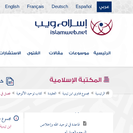
عربي
Español
Deutsch
Français
English
الرئيسية
موسوعات
مقالات
الفتوى
الاستشارات
فهرس الكتاب
المكتبة الإسلامية
العقيدة
كتب
كتاب توحيد الألوهية
الرئيسية
مجموع فتاوى ابن تيمية
العقيدة
كتاب توحيد الألوهية
فصل في و
قاعدة في الجماعة والفرقة وسبب
ذلك ونتيجته
مجموع ف
قاعدة في توحيد الله وإخلاص
ابن تيمية
الوجه والعمل له