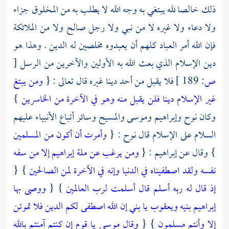
ذلك خالصا لله يبتغي به وجه الله لا يطلب به من المخلوق جزاء
ولا دعاء ولا غيره لا من نبي ولا رجل صالح ولا من الملائكة
فإن الله أمر العباد كلهم أن يعبدوه مخلصين له الدين . وهذا هو
دين الإسلام الذي بعث الله به الأولين والآخرين من الرسل
[
ص:
189 ]
فلا يقبل من أحد دينا غيره قال تعالى : {
ومن يبتغ
غير الإسلام دينا فلن يقبل منه وهو في الآخرة من الخاسرين
}
وكان
نوح
وإبراهيم
وموسى
والمسيح
وسائر أتباع الأنبياء عليهم
السلام على الإسلام قال
نوح
: {
وأمرت أن أكون من المسلمين
} وقال عن
إبراهيم
: {
ومن يرغب عن ملة إبراهيم إلا من سفه
نفسه ولقد اصطفيناه في الدنيا وإنه في الآخرة لمن الصالحين
} {
إذ قال له ربه أسلم قال أسلمت لرب العالمين
} {
ووصى بها
إبراهيم بنيه ويعقوب يا بني إن الله اصطفى لكم الدين فلا تموتن
إلا وأنتم مسلمون
} {
وقال موسى يا قوم إن كنتم آمنتم بالله