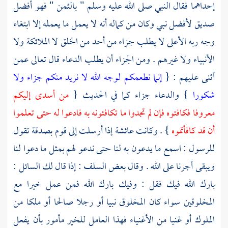
إحداهما فقال النبي صلى الله عليه وسلم " بالثمن " فهو أفضل
صديق لأفضل نبي وكان من كماله أنه لا يعمل ما يعمله إلا ابتغاء
وجه ربه الأعلى لا يطلب جزاء من أحد من الخلق لا الملائكة ولا
الأنبياء ولا غيرهم . ومن الجزاء أن يطلب الدعاء قال تعالى عمن
أثنى عليهم : {
إنما نطعمكم لوجه الله لا نريد منكم جزاء ولا
شكورا
} والدعاء جزاء كما في الحديث {
من أسدى إليكم
معروفا فكافئوه فإن لم تجدوا ما تكافئونه به فادعوا له حتى تعلموا
أن قد كافأتموه
} . وكانت
عائشة
إذا أرسلت إلى قوم بصدقة تقول
للرسول : اسمع ما يدعون به لنا حتى ندعو لهم بمثل ما دعوا لنا
ويبقى أجرنا على الله . وقال بعض السلف : إذا قال لك السائل :
بارك الله فيك فقل : وفيك بارك الله فمن عمل خيرا مع
المخلوقين سواء كان المخلوق نبيا أو رجلا صالحا أو ملكا من
الملوك أو غنيا من الأغنياء فهذا العامل للخير مأمور بأن يفعل