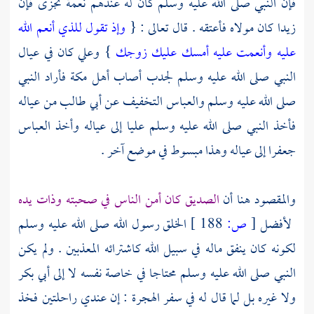
فإن النبي صلى الله عليه وسلم كان له عندهم نعمة تجزى فإن
زيدا
كان مولاه فأعتقه . قال تعالى : {
وإذ تقول للذي أنعم الله
عليه وأنعمت عليه أمسك عليك زوجك
}
وعلي
كان في عيال
النبي صلى الله عليه وسلم لجدب أصاب
أهل
مكة
فأراد النبي
صلى الله عليه وسلم
والعباس
التخفيف عن
أبي طالب
من عياله
فأخذ النبي صلى الله عليه وسلم
عليا
إلى عياله وأخذ
العباس
جعفرا
إلى عياله وهذا مبسوط في موضع آخر .
والمقصود هنا أن
الصديق
كان أمن الناس في صحبته وذات يده
لأفضل
[
ص:
188 ]
الخلق رسول الله صلى الله عليه وسلم
لكونه كان ينفق ماله في سبيل الله كاشترائه المعذبين . ولم يكن
النبي صلى الله عليه وسلم محتاجا في خاصة نفسه لا إلى
أبي بكر
ولا غيره بل لما قال له في سفر الهجرة : إن عندي راحلتين فخذ