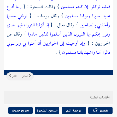
فعليه توكلوا إن كنتم مسلمين
} وقالت السحرة : {
ربنا أفرغ
علينا صبرا وتوفنا مسلمين
} وقال
يوسف
: {
توفني مسلما
وألحقني بالصالحين
} وقال تعالى : {
إنا أنزلنا التوراة فيها هدى
ونور يحكم بها النبيون الذين أسلموا للذين هادوا
} وقال عن
الحواريين
: {
وإذ أوحيت إلى الحواريين أن آمنوا بي وبرسولي
قالوا آمنا واشهد بأننا مسلمون
} .
السابق
التالي
الخدمات العلمية
تفسير الآية
ترجمة علم
عناوين الشجرة
تخريج حديث