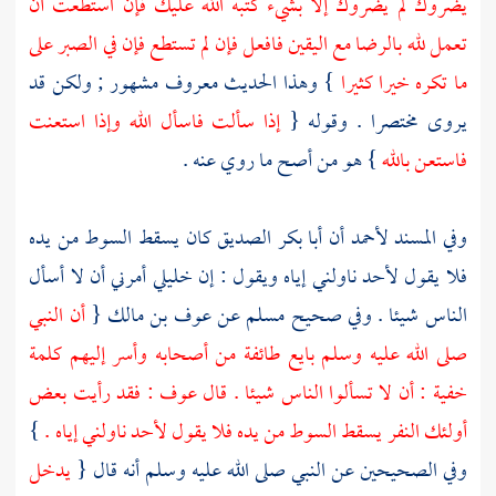
يضروك لم يضروك إلا بشيء كتبه الله عليك فإن استطعت أن
تعمل لله بالرضا مع اليقين فافعل فإن لم تستطع فإن في الصبر على
ما تكره خيرا كثيرا
} وهذا الحديث معروف مشهور ; ولكن قد
يروى مختصرا . وقوله {
إذا سألت فاسأل الله وإذا استعنت
فاستعن بالله
} هو من أصح ما روي عنه .
وفي المسند
لأحمد
أن
أبا بكر الصديق
كان يسقط السوط من يده
فلا يقول لأحد ناولني إياه ويقول : إن خليلي أمرني أن لا أسأل
الناس شيئا . وفي صحيح
مسلم
عن
عوف بن مالك
{
أن النبي
صلى الله عليه وسلم بايع طائفة من أصحابه وأسر إليهم كلمة
خفية : أن لا تسألوا الناس شيئا . قال
عوف
: فقد رأيت بعض
أولئك النفر يسقط السوط من يده فلا يقول لأحد ناولني إياه .
}
وفي الصحيحين عن النبي صلى الله عليه وسلم أنه قال {
يدخل