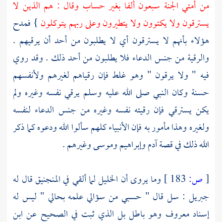
من أمتي الجنة سبعون ألفا بغير حساب وقال : هم الذين لا
يسترقون ولا يكتوون ولا يتطيرون وعلى ربهم يتوكلون
} فمدح
هؤلاء بأنهم لا يسترقون أي لا يطلبون من أحد أن يرقيهم .
والرقية من جنس الدعاء فلا يطلبون من أحد ذلك . وقد روي
فيه " ولا يرقون " وهو غلط فإن رقياهم لغيرهم ولأنفسهم
حسنة وكان النبي صلى الله عليه وسلم يرقي نفسه وغيره ولم
يكن يسترقي فإن رقيته نفسه وغيره من جنس الدعاء لنفسه
ولغيره وهذا مأمور به فإن الأنبياء كلهم سألوا الله ودعوه كما ذكر
الله ذلك في قصة
آدم
وإبراهيم
وموسى
وغيرهم .
[
ص:
183 ]
وما يروى أن
الخليل
لما ألقي في المنجنيق قال له
جبريل
: سل قال " حسبي من سؤالي علمه بحالي " ليس له
إسناد معروف وهو باطل بل الذي ثبت في الصحيح عن
ابن