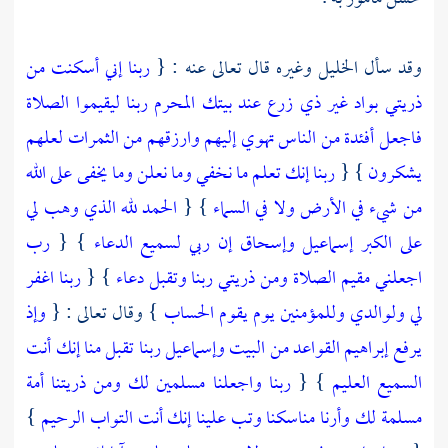
وقد سأل
الخليل
وغيره قال تعالى عنه : {
ربنا إني أسكنت من
ذريتي بواد غير ذي زرع عند بيتك المحرم ربنا ليقيموا الصلاة
فاجعل أفئدة من الناس تهوي إليهم وارزقهم من الثمرات لعلهم
يشكرون
} {
ربنا إنك تعلم ما نخفي وما نعلن وما يخفى على الله
من شيء في الأرض ولا في السماء
} {
الحمد لله الذي وهب لي
على الكبر إسماعيل وإسحاق إن ربي لسميع الدعاء
} {
رب
اجعلني مقيم الصلاة ومن ذريتي ربنا وتقبل دعاء
} {
ربنا اغفر
لي ولوالدي وللمؤمنين يوم يقوم الحساب
} وقال تعالى : {
وإذ
يرفع إبراهيم القواعد من البيت وإسماعيل ربنا تقبل منا إنك أنت
السميع العليم
} {
ربنا واجعلنا مسلمين لك ومن ذريتنا أمة
مسلمة لك وأرنا مناسكنا وتب علينا إنك أنت التواب الرحيم
}