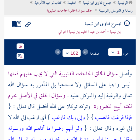
الرئيسية
مجموع فتاوى ابن تيمية
العقيدة
كتاب توحيد الألوهية
تراجم الأعلام
رسالة في التوسل والوسيلة
حكم سؤال الخلق الحاجات الدنيوية
مجموع فتاوى ابن تيمية
ابن تيمية - أحمد بن عبد الحليم بن تيمية الحراني
جزء
صفحة
1
182
وأصل
سؤال الخلق الحاجات الدنيوية التي لا يجب عليهم فعلها
ليس واجبا على السائل ولا مستحبا بل المأمور به سؤال الله
تعالى والرغبة إليه والتوكل عليه .
وسؤال الخلق في الأصل محرم
لكنه أبيح للضرورة
وتركه توكلا على الله أفضل قال تعالى : {
فإذا فرغت فانصب
} {
وإلى ربك فارغب
} أي ارغب إلى الله لا
إلى غيره وقال تعالى : {
ولو أنهم رضوا ما آتاهم الله ورسوله
وقالوا حسبنا الله سيؤتينا الله من فضله ورسوله إنا إلى الله