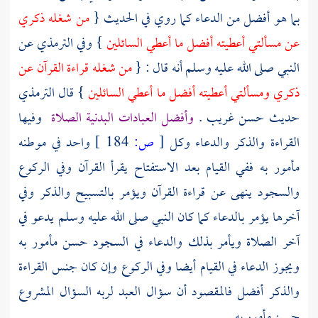
بما هو أفضل من الدعاء كما روي في الحديث {
من شغله ذكري
عن مسألتي أعطيته أفضل ما أعطي السائلين
} وفي
الترمذي
عن
النبي صلى الله عليه وسلم أنه قال : {
من شغله قراءة القرآن عن
ذكري ومسألتي أعطيته أفضل ما أعطي السائلين
} قال
الترمذي
حديث حسن غريب .
وأفضل العبادات البدنية الصلاة
وفيها
القراءة والذكر والدعاء وكل
[
ص:
184 ]
واحد في موطنه
مأمور به ففي القيام بعد الاستفتاح يقرأ القرآن وفي الركوع
والسجود ينهى عن قراءة القرآن ويؤمر بالتسبيح والذكر وفي
آخرها يؤمر بالدعاء كما كان النبي صلى الله عليه وسلم يدعو في
آخر الصلاة ويأمر بذلك والدعاء في السجود حسن مأمور به
ويجوز الدعاء في القيام أيضا وفي الركوع وإن كان جنس القراءة
والذكر أفضل فالمقصود أن سؤال العبد لربه السؤال المشروع
حسن مأمور به .