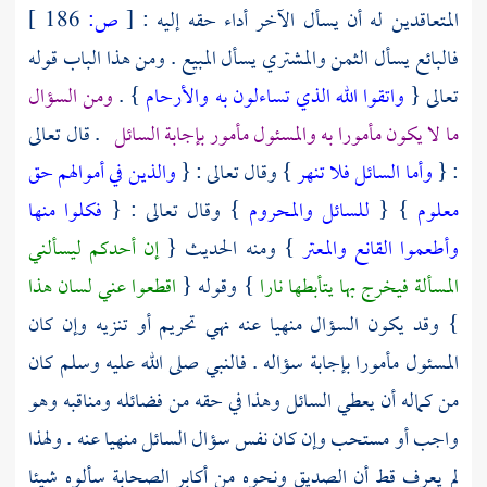
المتعاقدين له أن يسأل الآخر أداء حقه إليه :
[
ص:
186 ]
فالبائع يسأل الثمن والمشتري يسأل المبيع . ومن هذا الباب قوله
تعالى {
واتقوا الله الذي تساءلون به والأرحام
} .
ومن السؤال
ما لا يكون مأمورا به والمسئول مأمور بإجابة السائل
. قال تعالى
: {
وأما السائل فلا تنهر
} وقال تعالى : {
والذين في أموالهم حق
معلوم
} {
للسائل والمحروم
} وقال تعالى : {
فكلوا منها
وأطعموا القانع والمعتر
} ومنه الحديث {
إن أحدكم ليسألني
المسألة فيخرج بها يتأبطها نارا
} وقوله {
اقطعوا عني لسان هذا
} وقد يكون السؤال منهيا عنه نهي تحريم أو تنزيه وإن كان
المسئول مأمورا بإجابة سؤاله . فالنبي صلى الله عليه وسلم كان
من كماله أن يعطي السائل وهذا في حقه من فضائله ومناقبه وهو
واجب أو مستحب وإن كان نفس سؤال السائل منهيا عنه . ولهذا
لم يعرف قط أن
الصديق
ونحوه من أكابر الصحابة سألوه شيئا