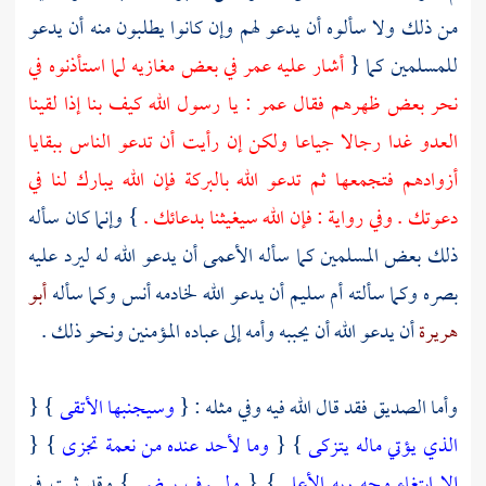
من ذلك ولا سألوه أن يدعو لهم وإن كانوا يطلبون منه أن يدعو
للمسلمين كما {
أشار عليه
عمر
في بعض مغازيه لما استأذنوه في
نحر بعض ظهرهم فقال
عمر
: يا رسول الله كيف بنا إذا لقينا
العدو غدا رجالا جياعا ولكن إن رأيت أن تدعو الناس ببقايا
أزوادهم فتجمعها ثم تدعو الله بالبركة فإن الله يبارك لنا في
دعوتك . وفي رواية : فإن الله سيغيثنا بدعائك .
} وإنما كان سأله
ذلك بعض المسلمين كما سأله الأعمى أن يدعو الله له ليرد عليه
بصره وكما سألته
أم سليم
أن يدعو الله لخادمه
أنس
وكما سأله
أبو
هريرة
أن يدعو الله أن يحببه وأمه إلى عباده المؤمنين ونحو ذلك .
وأما
الصديق
فقد قال الله فيه وفي مثله : {
وسيجنبها الأتقى
} {
الذي يؤتي ماله يتزكى
} {
وما لأحد عنده من نعمة تجزى
} {
إلا ابتغاء وجه ربه الأعلى
} {
ولسوف يرضى
} وقد ثبت في