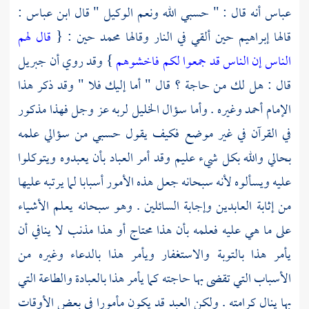
عباس
أنه قال : " حسبي الله ونعم الوكيل " قال
ابن عباس
:
قالها
إبراهيم
حين ألقي في النار وقالها
محمد
حين : {
قال لهم
الناس إن الناس قد جمعوا لكم فاخشوهم
} وقد روي أن
جبريل
قال : هل لك من حاجة ؟ قال " أما إليك فلا " وقد ذكر هذا
الإمام
أحمد
وغيره . وأما سؤال
الخليل
لربه عز وجل فهذا مذكور
في القرآن في غير موضع فكيف يقول حسبي من سؤالي علمه
بحالي والله بكل شيء عليم وقد أمر العباد بأن يعبدوه ويتوكلوا
عليه ويسألوه لأنه سبحانه جعل هذه الأمور أسبابا لما يرتبه عليها
من إثابة العابدين وإجابة السائلين . وهو سبحانه يعلم الأشياء
على ما هي عليه فعلمه بأن هذا محتاج أو هذا مذنب لا ينافي أن
يأمر هذا بالتوبة والاستغفار ويأمر هذا بالدعاء وغيره من
الأسباب التي تقضى بها حاجته كما يأمر هذا بالعبادة والطاعة التي
بها ينال كرامته . ولكن العبد قد يكون مأمورا في بعض الأوقات