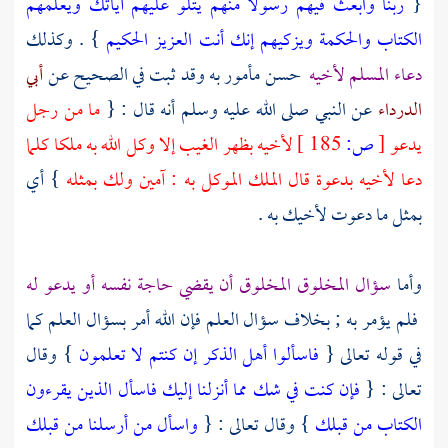
{
ربنا وابعث فيهم رسولا منهم يتلو عليهم آياتك ويعلمهم
الكتاب والحكمة ويزكيهم إنك أنت العزيز الحكيم
} . وكذلك
دعاء المسلم لأخيه
حسن مأمور به وقد ثبت في الصحيح عن
أبي
الدرداء
عن النبي صلى الله عليه وسلم أنه قال : {
ما من رجل
يدعو
[
ص:
185 ]
لأخيه بظهر الغيب إلا وكل الله به ملكا كلما
دعا لأخيه بدعوة قال الملك الموكل به : آمين ولك بمثله
} أي
بمثل ما دعوت لأخيك به .
وأما
سؤال المخلوق المخلوق أن يقضي حاجة نفسه أو يدعو له
فلم يؤمر به ; بخلاف سؤال العلم فإن الله أمر بسؤال العلم كما
في قوله تعالى {
فاسألوا أهل الذكر إن كنتم لا تعلمون
} وقال
تعالى : {
فإن كنت في شك مما أنزلنا إليك فاسأل الذين يقرءون
الكتاب من قبلك
} وقال تعالى : {
واسأل من أرسلنا من قبلك