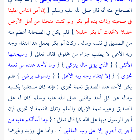
الصحاح عنه أنه قال صلى الله عليه وسلم {
إن أمن الناس علينا
في صحبته وذات يده
أبو بكر
ولو كنت متخذا من أهل الأرض
خليلا لاتخذت
أبا بكر
خليلا
} فلم يكن في الصحابة أعظم منه
من
الصديق
في نفسه وماله . وكان
أبو بكر
يعمل هذا ابتغاء وجه
ربه الأعلى لا يطلب جزاء من مخلوق فقال تعالى {
وسيجنبها
الأتقى
} {
الذي يؤتي ماله يتزكى
} {
وما لأحد عنده من نعمة
تجزى
} {
إلا ابتغاء وجه ربه الأعلى
} {
ولسوف يرضى
} فلم
يكن لأحد عند
الصديق
نعمة تجزى ; فإنه كان مستغنيا بكسبه
وماله عن كل أحد والنبي صلى الله عليه وسلم كان له على
الصديق
وغيره نعمة الإيمان والعلم وتلك النعمة لا تجزى فإن
أجر الرسول فيها على الله كما قال تعالى : {
وما أسألكم عليه من
أجر إن أجري إلا على رب العالمين
} . وأما
علي
وزيد
وغيرهما