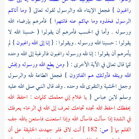
راغبون
} فجعل الإيتاء لله والرسول لقوله تعالى {
وما آتاكم
الرسول فخذوه وما نهاكم عنه فانتهوا
} فأمرهم بإرضاء الله
ورسوله . وأما في الحسب فأمرهم أن يقولوا ( حسبنا الله لا
يقولوا : حسبنا الله ورسوله . ويقولوا : {
إنا إلى الله راغبون
} لم
يأمرهم أن يقولوا : إنا لله ورسوله راغبون فالرغبة إلى الله وحده
كما قال تعالى في الآية الأخرى : {
ومن يطع الله ورسوله ويخش
الله ويتقه فأولئك هم الفائزون
} فجعل الطاعة لله والرسول
وجعل الخشية والتقوى لله وحده . وقد قال النبي صلى الله عليه
وسلم
لابن عباس
{
يا غلام إني معلمك كلمات : احفظ الله
يحفظك احفظ الله تجده تجاهك تعرف إلى الله في الرخاء يعرفك
في الشدة إذا سألت فاسأل الله وإذا استعنت فاستعن بالله جف
القلم بما
[
ص:
182 ]
أنت لاق فلو جهدت الخليقة على أن