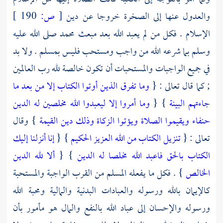
والعدول عنها إلى الصخرة خروجا عن دين
[
ص:
190 ]
الإسلام . فكل من لم يعبد الله بعد مبعث
محمد
صلى الله عليه
وسلم بما شرعه الله من واجب ومستحب فليس بمسلم . ولا بد
في جميع الواجبات والمستحبات أن تكون خالصة لله رب العالمين
; كما قال تعالى : {
وما تفرق الذين أوتوا الكتاب إلا من بعد ما
جاءتهم البينة
} {
وما أمروا إلا ليعبدوا الله مخلصين له الدين
حنفاء ويقيموا الصلاة ويؤتوا الزكاة وذلك دين القيمة
} وقال
تعالى : {
تنزيل الكتاب من الله العزيز الحكيم
} {
إنا أنزلنا إليك
الكتاب بالحق فاعبد الله مخلصا له الدين
} {
ألا لله الدين
الخالص
} . فكل ما يفعله المسلم من القرب الواجبة والمستحبة
كالإيمان بالله ورسوله والعبادات البدنية والمالية ومحبة الله
ورسوله والإحسان إلى عباد الله بالنفع والمال هو مأمور بأن