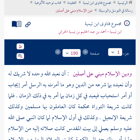
الرئيسية
مجموع فتاوى ابن تيمية
العقيدة
كتاب توحيد الألوهية
تراجم الأعلام
رسالة في التوسل والوسيلة
دين الإسلام مبني على أصلين
مجموع فتاوى ابن تيمية
ابن تيمية - أحمد بن عبد الحليم بن تيمية الحراني
جزء
صفحة
1
190
ودين الإسلام مبني على أصلين
: أن نعبد الله وحده لا شريك له
وأن نعبده بما شرعه من الدين وهو ما أمرت به الرسل أمر إيجاب
أو أمر استحباب فيعبد في كل زمان بما أمر به في ذلك الزمان . فلما
كانت شريعة التوراة محكمة كان العاملون بها مسلمين وكذلك
شريعة الإنجيل . وكذلك في أول الإسلام لما كان النبي صلى الله
عليه وسلم يصلي إلى
بيت المقدس
كانت صلاته إليه من الإسلام
ولما أمر بالتوجه إلى
الكعبة
كانت الصلاة إليها من الإسلام